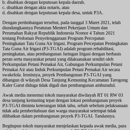
b. disahkan dengan keputusan kepala daerah.
c. disahkan dengan akta notaris, atau
d. disahkan dengan keputusan kepala desa, untuk P3A.
Dengan pertimbangan tersebut, pada tanggal 3 Maret 2021, telah
diundangkannya Peraturan Menteri Pekerjaan Umum dan
Perumahan Rakyat Republik Indonesia Nomor 4 Tahun 2021
tentang Pedoman Penyelenggaraan Program Percepatan
Peningkatan Tata Guna Air Irigasi. Program Percepatan Peningkatan
Tata Guna Air Irigasi (P3-TGAI) adalah program rehabilitasi,
peningkatan, atau pembangunan Jaringan Irigasi dengan berbasis
peran serta masyarakat petani yang dilaksanakan sendiri oleh
Perkumpulan Petani Pemakai Air, Gabungan Perkumpulan Petani
Pemakai Air atau Induk Perkumpulan Petani Pemakai Air secara
swakelola. Ironisnya, proyek Pembangunan P3-TGAI yang
dibangun di wilayah Desa Tanjung Kemuning Kecamatan Tarogong
Kaler Garut diduga tidak digali dan pembangunan amburadul.
Awak media menemui tokoh masyarakat diwilayah RT 01 RW 03
desa tanjung kemuning tepat dengan lokasi pembangunan proyek
P3-TGAI diminta keterangan tidak tahu, sebab sebelum pelaksanaan
tidak ada pemberitahuan dan warga masyarakat setempat tidak
dilibatkan dalam pembangunan proyek P3-TGAI. Tandasnya.
Begitupun tokoh masyarakat menjelaskan kepada awak media, para