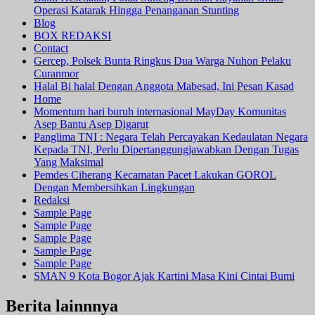
Operasi Katarak Hingga Penanganan Stunting
Blog
BOX REDAKSI
Contact
Gercep, Polsek Bunta Ringkus Dua Warga Nuhon Pelaku
Curanmor
Halal Bi halal Dengan Anggota Mabesad, Ini Pesan Kasad
Home
Momentum hari buruh internasional MayDay Komunitas
Asep Bantu Asep Digarut
Panglima TNI : Negara Telah Percayakan Kedaulatan Negara
Kepada TNI, Perlu Dipertanggungjawabkan Dengan Tugas
Yang Maksimal
Pemdes Ciherang Kecamatan Pacet Lakukan GOROL
Dengan Membersihkan Lingkungan
Redaksi
Sample Page
Sample Page
Sample Page
Sample Page
Sample Page
SMAN 9 Kota Bogor Ajak Kartini Masa Kini Cintai Bumi
Berita lainnnya