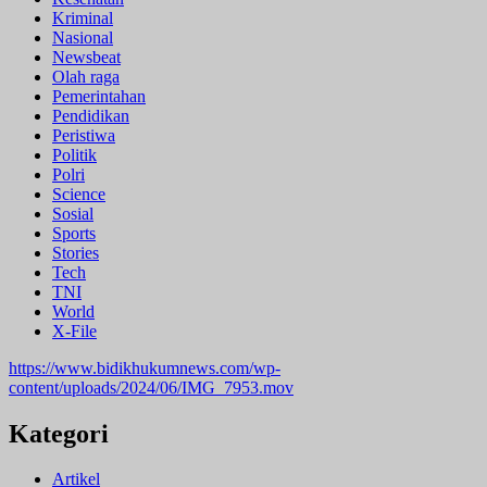
Kriminal
Nasional
Newsbeat
Olah raga
Pemerintahan
Pendidikan
Peristiwa
Politik
Polri
Science
Sosial
Sports
Stories
Tech
TNI
World
X-File
https://www.bidikhukumnews.com/wp-
content/uploads/2024/06/IMG_7953.mov
Kategori
Artikel