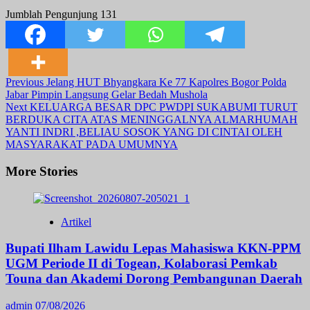
Jumblah Pengunjung
131
Post
Previous
Jelang HUT Bhyangkara Ke 77 Kapolres Bogor Polda
Jabar Pimpin Langsung Gelar Bedah Mushola
Navigation
Next
KELUARGA BESAR DPC PWDPI SUKABUMI TURUT
BERDUKA CITA ATAS MENINGGALNYA ALMARHUMAH
YANTI INDRI ,BELIAU SOSOK YANG DI CINTAI OLEH
MASYARAKAT PADA UMUMNYA
More Stories
Artikel
Bupati Ilham Lawidu Lepas Mahasiswa KKN-PPM
UGM Periode II di Togean, Kolaborasi Pemkab
Touna dan Akademi Dorong Pembangunan Daerah
admin
07/08/2026