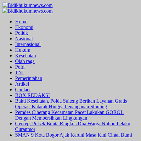
Skip
to
Primary
content
Menu
Home
Ekonomi
Politik
Nasional
Internasional
Hukum
Kesehatan
Olah raga
Polri
TNI
Pemerintahan
Artikel
Contact
BOX REDAKSI
Bakti Kesehatan, Polda Sulteng Berikan Layanan Gratis
Operasi Katarak Hingga Penanganan Stunting
Pemdes Ciherang Kecamatan Pacet Lakukan GOROL
Dengan Membersihkan Lingkungan
Gercep, Polsek Bunta Ringkus Dua Warga Nuhon Pelaku
Curanmor
SMAN 9 Kota Bogor Ajak Kartini Masa Kini Cintai Bumi