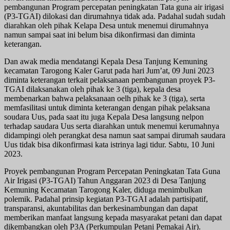
pembangunan Program percepatan peningkatan Tata guna air irigasi
(P3-TGAI) dilokasi dan dirumahnya tidak ada. Padahal sudah sudah
diarahkan oleh pihak Kelapa Desa untuk menemui dirumahnya
namun sampai saat ini belum bisa dikonfirmasi dan diminta
keterangan.
Dan awak media mendatangi Kepala Desa Tanjung Kemuning
kecamatan Tarogong Kaler Garut pada hari Jum’at, 09 Juni 2023
diminta keterangan terkait pelaksanaan pembangunan proyek P3-
TGAI dilaksanakan oleh pihak ke 3 (tiga), kepala desa
membenarkan bahwa pelaksanaan oelh pihak ke 3 (tiga), serta
memfasilitasi untuk diminta keterangan dengan pihak pelaksana
soudara Uus, pada saat itu juga Kepala Desa langsung nelpon
terhadap saudara Uus serta diarahkan untuk menemui kerumahnya
didampingi oleh perangkat desa namun saat sampai dirumah saudara
Uus tidak bisa dikonfirmasi kata istrinya lagi tidur. Sabtu, 10 Juni
2023.
Proyek pembangunan Program Percepatan Peningkatan Tata Guna
Air Irigasi (P3-TGAI) Tahun Anggaran 2023 di Desa Tanjung
Kemuning Kecamatan Tarogong Kaler, diduga menimbulkan
polemik. Padahal prinsip kegiatan P3-TGAI adalah partisipatif,
transparansi, akuntabilitas dan berkesinambungan dan dapat
memberikan manfaat langsung kepada masyarakat petani dan dapat
dikembangkan oleh P3A (Perkumpulan Petani Pemakai Air).