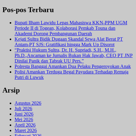
Pos-pos Terbaru
Bupati Ilham Lawidu Lepas Mahasiswa KKN-PPM UGM
Periode II di Togean, Kolaborasi Pemkab Touna dan
Akademi Dorong Pembangunan Daerah
Kejati Sultra Bidik Dugaan Skandal Sewa Alat Berat PT
Antam-PT SJS: Gratifikasi hingga Mark Up Disorot
“Praktisi Hukum Sultra, Dr. H. Supriadi, S.H., M.H.,
Ph.D.,Ancaman ke Jurnalis Bukan Hak Jawab, CEO PT JNP
Dinilai Panik dan Tabrak UU Pers.”
Polresta Banggai Amankan Dua Pelaku Pengeroyokan Anak
Polisi Amankan Terduga Begal Payudara Terhadap Remaja
Putri di Luwuk
Arsip
Agustus 2026
Juli 2026
Juni 2026
Mei 2026
April 2026
Maret 2026
Februari 2026