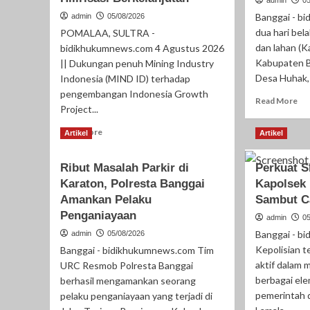
Banggai - b
admin
05/08/2026
dua hari bel
POMALAA, SULTRA -
dan lahan (K
bidikhukumnews.com 4 Agustus 2026
Kabupaten B
|| Dukungan penuh Mining Industry
Desa Huhak,
Indonesia (MIND ID) terhadap
pengembangan Indonesia Growth
Re
Read More
Project...
mo
ab
Read
Read More
Artikel
Artikel
Du
more
Har
about
Be
Ribut Masalah Parkir di
Perkuat S
“MIND
Pa
Karaton, Polresta Banggai
ID
Kapolsek 
Kar
Tegaskan
Amankan Pelaku
Sambut C
Sa
Dukungan
Penganiayaan
Pol
admin
0
Penuh
Ba
Banggai - b
admin
05/08/2026
Bagi
Be
PT
Kepolisian 
Banggai - bidikhukumnews.com Tim
Pa
Vale
aktif dalam 
URC Resmob Polresta Banggai
Pu
di
berbagai el
berhasil mengamankan seorang
Se
Pomalaa,
pemerintah 
pelaku penganiayaan yang terjadi di
Pa
Perkuat