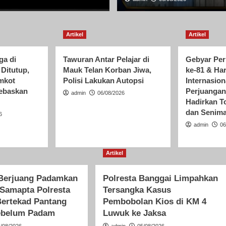
Artikel
Artikel
a di
Tawuran Antar Pelajar di
Gebyar Per
Ditutup,
Mauk Telan Korban Jiwa,
ke-81 & Har
mkot
Polisi Lakukan Autopsi
Internasion
ebaskan
Perjuanga
admin
06/08/2026
Hadirkan T
dan Senim
6
admin
06
Artikel
 Berjuang Padamkan
Polresta Banggai Limpahkan
 Samapta Polresta
Tersangka Kasus
Bertekad Pantang
Pembobolan Kios di KM 4
ebelum Padam
Luwuk ke Jaksa
5/08/2026
admin
05/08/2026