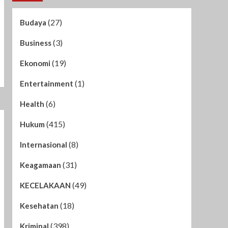
3
Autopsi
Artikel
(27)
Budaya
Gebyar Peringatan HUT
RI ke-81 & Hari ASI
(3)
Business
Internasional, DPC PDI
4
Perjuangan Sukabumi
(19)
Ekonomi
Hadirkan Tokoh
Artikel
Nasional dan Seniman
(1)
Entertainment
Praktisi Hukum Andri :
CEO PT JNP Jika
(6)
Health
Terbukti Terancam
5
Penjara 4 Tahun
(415)
Hukum
(8)
Internasional
(31)
Keagamaan
(49)
KECELAKAAN
(18)
Kesehatan
(398)
Kriminal