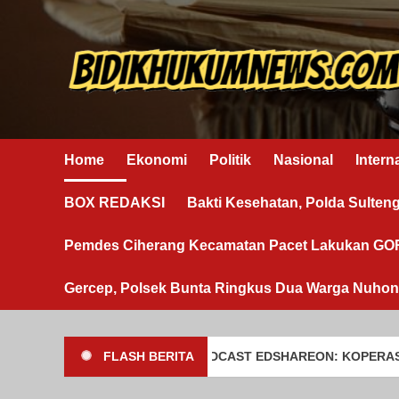
Skip
to
content
Home
Ekonomi
Politik
Nasional
Intern
BOX REDAKSI
Bakti Kesehatan, Polda Sulten
Pemdes Ciherang Kecamatan Pacet Lakukan G
Gercep, Polsek Bunta Ringkus Dua Warga Nuho
FLASH BERITA
SEPTI ARTIANY DI PODCAST EDSHAREON: KOPERASI DESA MERAH