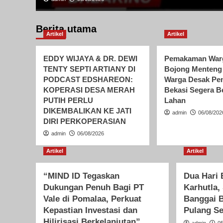
Berita utama
Artikel
Artikel
EDDY WIJAYA & DR. DEWI
Pemakaman Warg
TENTY SEPTI ARTIANY DI
Bojong Menteng 
PODCAST EDSHAREON:
Warga Desak Pe
KOPERASI DESA MERAH
Bekasi Segera B
PUTIH PERLU
Lahan
DIKEMBALIKAN KE JATI
admin
06/08/202
DIRI PERKOPERASIAN
admin
06/08/2026
Artikel
Artikel
“MIND ID Tegaskan
Dua Hari
Dukungan Penuh Bagi PT
Karhutla,
Vale di Pomalaa, Perkuat
Banggai 
Kepastian Investasi dan
Pulang S
Hilirisasi Berkelanjutan”
admin
0