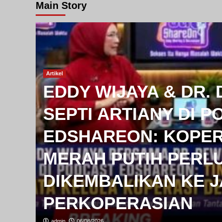
Main Story
Artikel
EDDY WIJAYA & DR. 
SEPTI ARTIANY DI 
EDSHAREON: KOPER
T
MERAH PUTIH PERL
DIKEMBALIKAN KE JA
PERKOPERASIAN
admin
06/08/2026