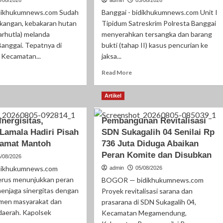
idikhukumnews.com Sudah
Banggai - bidikhukumnews.com Unit I
akangan, kebakaran hutan
Tipidum Satreskrim Polresta Banggai
arhutla) melanda
menyerahkan tersangka dan barang
anggai. Tepatnya di
bukti (tahap II) kasus pencurian ke
 Kecamatan...
jaksa...
ad
Read
Read More
re
more
out
about
Artikel
a
Polresta
i
Banggai
rjuang
Limpahkan
inergisitas,
Pembangunan Revitalisasi
damkan
Tersangka
Lamala Hadiri Pisah
SDN Sukagalih 04 Senilai Rp
hutla,
Kasus
amat Mantoh
736 Juta Diduga Abaikan
mapta
Pembobolan
Peran Komite dan Disubkan
resta
Kios
5/08/2026
nggai
di
idikhukumnews.com
admin
05/08/2026
rtekad
KM
terus menunjukkan peran
BOGOR — bidikhukumnews.com
ntang
4
menjaga sinergitas dengan
Proyek revitalisasi sarana dan
lang
Luwuk
emen masyarakat dan
prasarana di SDN Sukagalih 04,
belum
ke
daerah. Kapolsek
Kecamatan Megamendung,
dam
Jaksa