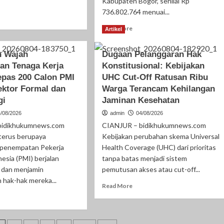
Kabupaten Bogor, senilai Rp
736.802.764 menuai...
ad
re
Read
Read More
Artikel
out
more
rkuat
about
 Wajah
ergisitas,
Dugaan Pelanggaran Hak
Pembangunan
polsek
an Tenaga Kerja
Konstitusional: Kebijakan
Revitalisasi
ala
SDN
epas 200 Calon PMI
UHC Cut-Off Ratusan Ribu
iri
Sukagalih
ektor Formal dan
Warga Terancam Kehilangan
ah
04
gi
Jaminan Kesehatan
mbut
Senilai
mat
Rp
4/08/2026
admin
04/08/2026
ntoh
736
bidikhukumnews.com
CIANJUR – bidikhukumnews.com
Juta
terus berupaya
Kebijakan perubahan skema Universal
Diduga
 penempatan Pekerja
Health Coverage (UHC) dari prioritas
Abaikan
esia (PMI) berjalan
tanpa batas menjadi sistem
Peran
, dan menjamin
pemutusan akses atau cut-off...
Komite
dan
 hak-hak mereka...
Read
Read More
Disubkan
more
ad
about
re
Dugaan
out
Pelanggaran
ngubah