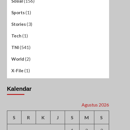
(156)
Sosial
(1)
Sports
(3)
Stories
(1)
Tech
(541)
TNI
(2)
World
(1)
X-File
Kalendar
Agustus 2026
S
R
K
J
S
M
S