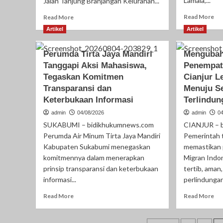
Lamala,...
Jalan Tanjung Branjangan Kelurahan...
Kepastian
Investasi
Re
Read
Read More
Read More
dan
mo
more
Artikel
Artikel
Hilirisasi
ab
about
Berkelanjutan”
Pe
Ribut
Perumda Tirta Jaya Mandiri
Mengubah
Sin
Masalah
Ka
Parkir
Tanggapi Aksi Mahasiswa,
Penempat
Lam
di
Tegaskan Komitmen
Cianjur L
Had
Karaton,
Transparansi dan
Menuju S
Pis
Polresta
Keterbukaan Informasi
Terlindun
Sa
Banggai
Ca
Amankan
admin
04/08/2026
admin
0
Ma
Pelaku
SUKABUMI – bidikhukumnews.com
CIANJUR – 
Penganiayaan
Perumda Air Minum Tirta Jaya Mandiri
Pemerintah 
Kabupaten Sukabumi menegaskan
memastikan
komitmennya dalam menerapkan
Migran Indon
prinsip transparansi dan keterbukaan
tertib, aman
informasi...
perlindungan
Read
Re
Read More
Read More
more
mo
about
ab
Perumda
Me