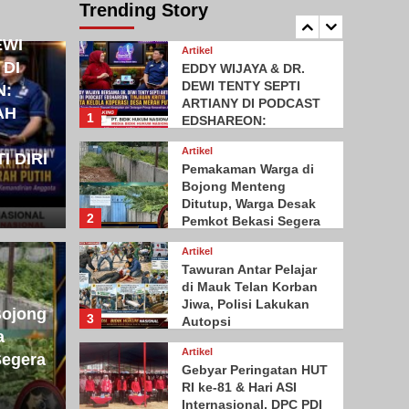
Terbukti Terancam
Trending Story
5
Penjara 4 Tahun
EWI
Artikel
 DI
EDDY WIJAYA & DR.
DEWI TENTY SEPTI
N:
ARTIANY DI PODCAST
AH
1
EDSHAREON:
KOPERASI DESA
Artikel
MERAH PUTIH PERLU
I DIRI
Pemakaman Warga di
DIKEMBALIKAN KE
Bojong Menteng
JATI DIRI
Ditutup, Warga Desak
PERKOPERASIAN
2
Pemkot Bekasi Segera
Bebaskan Lahan
arga di Bojong
Artikel
Artikel
Tawuran Antar Pelajar
utup, Warga Desak
Tawu
di Mauk Telan Korban
Jiwa, Polisi Lakukan
Bojong
3
Autopsi
si Segera Bebaskan
Tela
a
Artikel
Segera
Lak
Gebyar Peringatan HUT
RI ke-81 & Hari ASI
Internasional, DPC PDI
admin