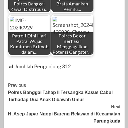
Polres Banggai
Brata Amankan
Kawal Distribusi…
Pemilu…
Patroli Dini Hari
Polres Bogor
Patra: Wujud
Berhasil
Komitmen Brimob
Menggagalkan
dalam…
Potensi Gangster…
Jumblah Pengunjung
312
Post
Previous
Polres Banggai Tahap II Tersangka Kasus Cabul
Navigation
Terhadap Dua Anak Dibawah Umur
Next
H. Asep Japar Ngopi Bareng Relawan di Kecamatan
Parungkuda