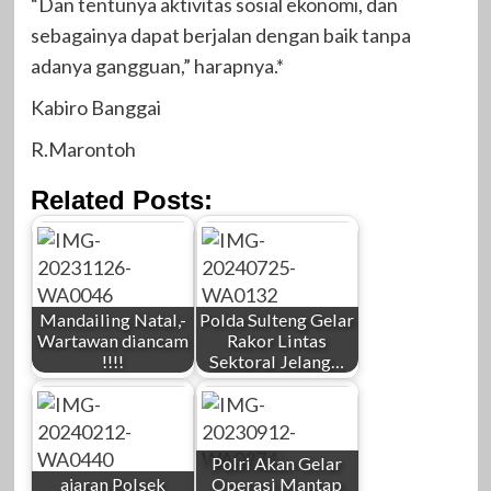
“Dan tentunya aktivitas sosial ekonomi, dan
sebagainya dapat berjalan dengan baik tanpa
adanya gangguan,” harapnya.*
Kabiro Banggai
R.Marontoh
Related Posts:
Mandailing Natal,-
Polda Sulteng Gelar
Wartawan diancam
Rakor Lintas
!!!!
Sektoral Jelang…
Polri Akan Gelar
ajaran Polsek
Operasi Mantap