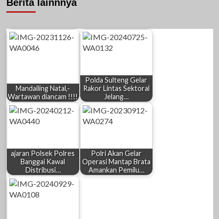
Berita lainnnya
Polda Sulteng Gelar
Mandailing Natal,-
Rakor Lintas Sektoral
Wartawan diancam !!!!
Jelang…
ajaran Polsek Polres
Polri Akan Gelar
Banggai Kawal
Operasi Mantap Brata
Distribusi…
Amankan Pemilu…