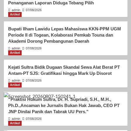
Penanganan Laporan Diduga Tebang Pilih
admin
07/08/2026
Artikel
Bupati Ilham Lawidu Lepas Mahasiswa KKN-PPM UGM
Periode II di Togean, Kolaborasi Pemkab Touna dan
Akademi Dorong Pembangunan Daerah
admin
07/08/2026
Artikel
Kejati Sultra Bidik Dugaan Skandal Sewa Alat Berat PT
Antam-PT SJS: Gratifikasi hingga Mark Up Disorot
admin
07/08/2026
Artikel
“Praktisi Hukum Sultra, Dr. H. Supriadi, S.H., M.H.,
Ph.D.,Ancaman ke Jurnalis Bukan Hak Jawab, CEO PT
JNP Dinilai Panik dan Tabrak UU Pers.”
admin
07/08/2026
Artikel