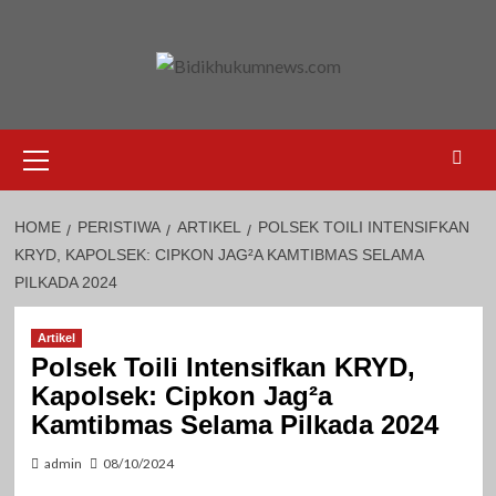
Skip
to
content
Primary
Menu
HOME
PERISTIWA
ARTIKEL
POLSEK TOILI INTENSIFKAN
KRYD, KAPOLSEK: CIPKON JAG²A KAMTIBMAS SELAMA
PILKADA 2024
Artikel
Polsek Toili Intensifkan KRYD,
Kapolsek: Cipkon Jag²a
Kamtibmas Selama Pilkada 2024
admin
08/10/2024