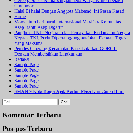
Gercep, Polsek Bunta Ringkus Dua Warga Nuhon Pelaku
Curanmor
Halal Bi halal Dengan Anggota Mabesad, Ini Pesan Kasad
Home
Momentum hari buruh internasional MayDay Komunitas
Asep Bantu Asep Digarut
Panglima TNI : Negara Telah Percayakan Kedaulatan Negara
Kepada TNI, Perlu Dipertanggungjawabkan Dengan Tugas
Yang Maksimal
Pemdes Ciherang Kecamatan Pacet Lakukan GOROL
Dengan Membersihkan Lingkungan
Redaksi
Sample Page
Sample Page
Sample Page
Sample Page
Sample Page
SMAN 9 Kota Bogor Ajak Kartini Masa Kini Cintai Bumi
Cari
untuk:
Komentar Terbaru
Pos-pos Terbaru