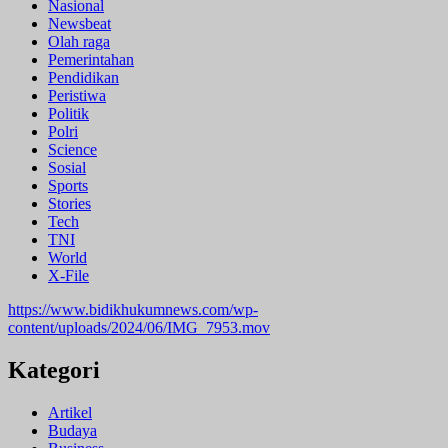
Nasional
Newsbeat
Olah raga
Pemerintahan
Pendidikan
Peristiwa
Politik
Polri
Science
Sosial
Sports
Stories
Tech
TNI
World
X-File
https://www.bidikhukumnews.com/wp-
content/uploads/2024/06/IMG_7953.mov
Kategori
Artikel
Budaya