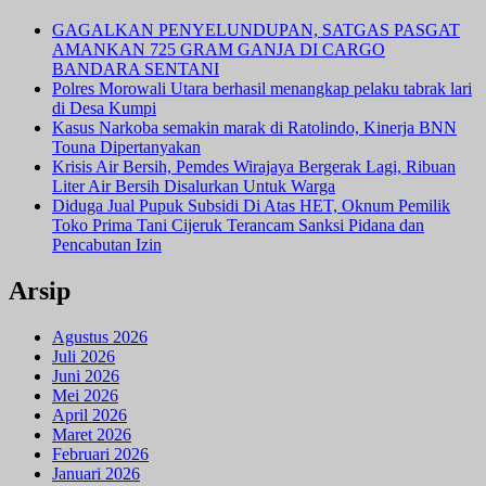
GAGALKAN PENYELUNDUPAN, SATGAS PASGAT
AMANKAN 725 GRAM GANJA DI CARGO
BANDARA SENTANI
Polres Morowali Utara berhasil menangkap pelaku tabrak lari
di Desa Kumpi
Kasus Narkoba semakin marak di Ratolindo, Kinerja BNN
Touna Dipertanyakan
Krisis Air Bersih, Pemdes Wirajaya Bergerak Lagi, Ribuan
Liter Air Bersih Disalurkan Untuk Warga
Diduga Jual Pupuk Subsidi Di Atas HET, Oknum Pemilik
Toko Prima Tani Cijeruk Terancam Sanksi Pidana dan
Pencabutan Izin
Arsip
Agustus 2026
Juli 2026
Juni 2026
Mei 2026
April 2026
Maret 2026
Februari 2026
Januari 2026