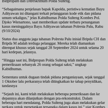
Bidpropam dan Ditreskrimum Polda Sulteng.
“Sebagaimana penjelasan bapak Kapolda, peristiwa kematian Bayu
Adityawan ini ditangani terkait pelanggaran kode etik dan pidana
umum sekaligus,” jelas Kabidhumas Polda Sulteng Kombes Pol.
Djoko Wienartono, saat memberikan update terbaru penanganan
kasus meninggalnya Bayu Adityawan tahanan Polresta Palu, Rabu
(9/10/2024)
Status dua anggota jaga tahanan Polresta Palu inisial Bripda CH dan
Bripda M adalah terduga pelanggar. Mereka telah diamankan
ditempat khusus sejak tanggal 28 September 2024 untuk selama 20
hari kedepan, jelasnya.
“Hingga saat ini, Bidpropan Polda Sulteng telah melakukan
pemeriksaan sebanyak 26 orang sebagai saksi,” ungkap
Kabidhumas.
Sementara untuk dugaan tindak pidana penganiayaan, sejak tanggal
1 Oktober lalu perkaranya telah ditingkatkan ke tahap penyidikan,
tandasnya
“Sejauh ini, kami telah melakukan beberapa pemeriksaan dan ke
depannya akan dilanjutkan dengan pra-rekonstruksi. Dalam
beberapa hari mendatang, Polda Sulteng juga akan melakukan gelar
perkara untuk menetapkan tersangka dalam kasus ini,” ujar Kombes