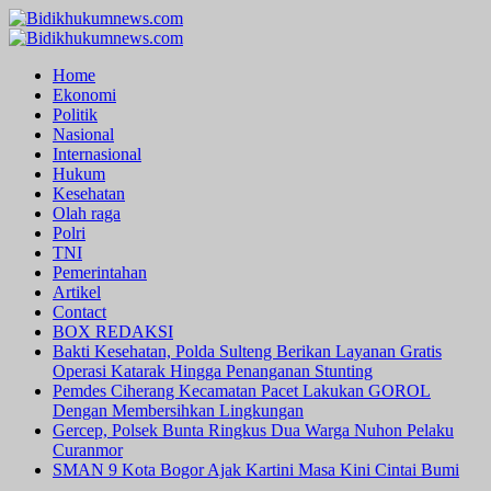
Skip
to
Primary
content
Menu
Home
Ekonomi
Politik
Nasional
Internasional
Hukum
Kesehatan
Olah raga
Polri
TNI
Pemerintahan
Artikel
Contact
BOX REDAKSI
Bakti Kesehatan, Polda Sulteng Berikan Layanan Gratis
Operasi Katarak Hingga Penanganan Stunting
Pemdes Ciherang Kecamatan Pacet Lakukan GOROL
Dengan Membersihkan Lingkungan
Gercep, Polsek Bunta Ringkus Dua Warga Nuhon Pelaku
Curanmor
SMAN 9 Kota Bogor Ajak Kartini Masa Kini Cintai Bumi