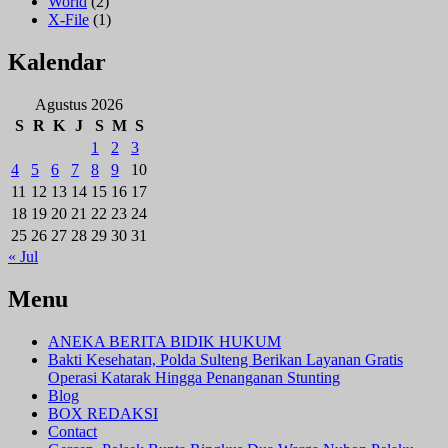
World
(2)
X-File
(1)
Kalendar
Agustus 2026
S
R
K
J
S
M
S
1
2
3
4
5
6
7
8
9
10
11
12
13
14
15
16
17
18
19
20
21
22
23
24
25
26
27
28
29
30
31
« Jul
Menu
ANEKA BERITA BIDIK HUKUM
Bakti Kesehatan, Polda Sulteng Berikan Layanan Gratis
Operasi Katarak Hingga Penanganan Stunting
Blog
BOX REDAKSI
Contact