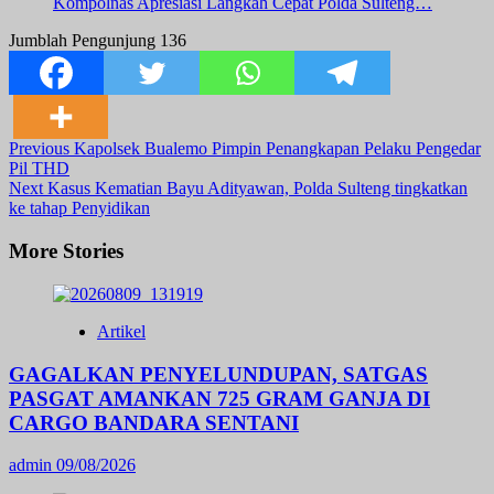
Kompolnas Apresiasi Langkah Cepat Polda Sulteng…
Jumblah Pengunjung
136
Post
Previous
Kapolsek Bualemo Pimpin Penangkapan Pelaku Pengedar
Pil THD
Navigation
Next
Kasus Kematian Bayu Adityawan, Polda Sulteng tingkatkan
ke tahap Penyidikan
More Stories
Artikel
GAGALKAN PENYELUNDUPAN, SATGAS
PASGAT AMANKAN 725 GRAM GANJA DI
CARGO BANDARA SENTANI
admin
09/08/2026