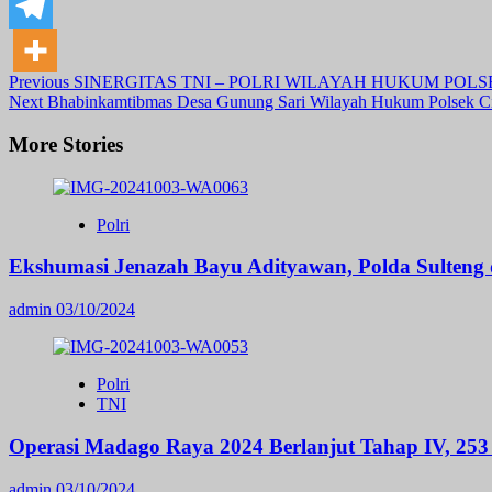
Post
Previous
SINERGITAS TNI – POLRI WILAYAH HUKUM PO
Next
Bhabinkamtibmas Desa Gunung Sari Wilayah Hukum Polsek Cit
Navigation
More Stories
Polri
Ekshumasi Jenazah Bayu Adityawan, Polda Sulteng
admin
03/10/2024
Polri
TNI
Operasi Madago Raya 2024 Berlanjut Tahap IV, 253 
admin
03/10/2024