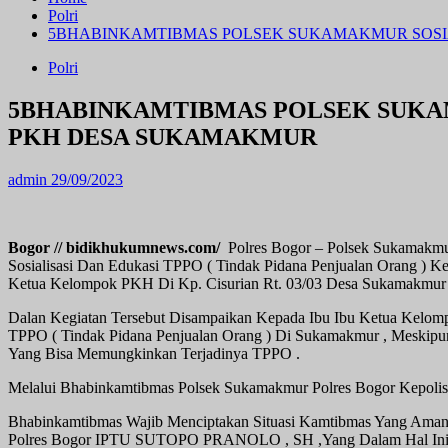
Polri
5BHABINKAMTIBMAS POLSEK SUKAMAKMUR SOSI
Polri
5BHABINKAMTIBMAS POLSEK SUKA
PKH DESA SUKAMAKMUR
admin
29/09/2023
Bogor // bidikhukumnews.com/
Polres Bogor – Polsek Sukamakm
Sosialisasi Dan Edukasi TPPO ( Tindak Pidana Penjualan Orang
Ketua Kelompok PKH Di Kp. Cisurian Rt. 03/03 Desa Sukamakmur 
Dalan Kegiatan Tersebut Disampaikan Kepada Ibu Ibu Ketua Kel
TPPO ( Tindak Pidana Penjualan Orang ) Di Sukamakmur , Meskipu
Yang Bisa Memungkinkan Terjadinya TPPO .
Melalui Bhabinkamtibmas Polsek Sukamakmur Polres Bogor Kepolis
Bhabinkamtibmas Wajib Menciptakan Situasi Kamtibmas Yang Am
Polres Bogor IPTU SUTOPO PRANOLO , SH ,Yang Dalam Hal Ini D