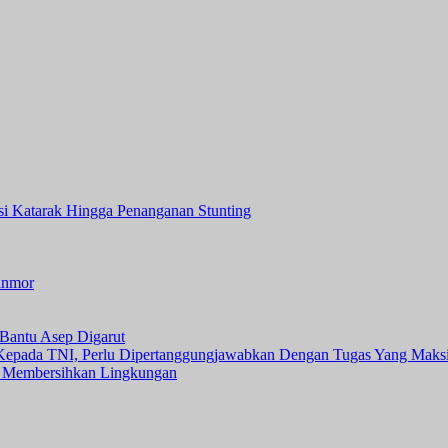
asi Katarak Hingga Penanganan Stunting
anmor
Bantu Asep Digarut
 Kepada TNI, Perlu Dipertanggungjawabkan Dengan Tugas Yang Maks
 Membersihkan Lingkungan