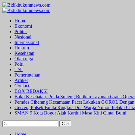
Skip
to
Primary
content
Menu
Home
Ekonomi
Politik
Nasional
Internasional
Hukum
Kesehatan
Olah raga
Polri
TNI
Pemerintahan
Artikel
Contact
BOX REDAKSI
Bakti Kesehatan, Polda Sulteng Berikan Layanan Gratis Oper
Pemdes Ciherang Kecamatan Pacet Lakukan GOROL Dengan
Gercep, Polsek Bunta Ringkus Dua Warga Nuhon Pelaku Cur
SMAN 9 Kota Bogor Ajak Kartini Masa Kini Cintai Bumi
Cari
untuk:
Home