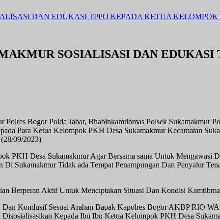
ALISASI DAN EDUKASI TPPO KEPADA KETUA KELOMPO
MAKMUR SOSIALISASI DAN EDUKASI
ur Polres Bogor Polda Jabar, Bhabinkamtibmas Polsek Sukamakmu
 ) Kepada Para Ketua Kelompok PKH Desa Sukamakmur Kecamatan Suk
(28/09/2023)
ompok PKH Desa Sukamakmur Agar Bersama sama Untuk Mengawasi Da
n Di Sukamakmur Tidak ada Tempat Penampungan Dan Penyalur Tenag
ian Berperan Aktif Untuk Menciptakan Situasi Dan Kondisi Kamtib
an Dan Kondusif Sesuai Arahan Bapak Kapolres Bogor AKBP RIO 
isosialisasikan Kepada Ibu Ibu Ketua Kelompok PKH Desa Sukam