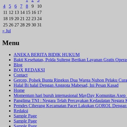
4
5
6
7
8
9
10
11
12
13
14
15
16
17
18
19
20
21
22
23
24
25
26
27
28
29
30
31
« Jul
Menu
ANEKA BERITA BIDIK HUKUM
Bakti Kesehatan, Polda Sulteng Berikan Layanan Gratis Oper
Blog
BOX REDAKSI
Contact
Gercep, Polsek Bunta Ringkus Dua Warga Nuhon Pelaku Cur
Halal Bi halal Dengan Anggota Mabesad, Ini Pesan Kasad
Home
Momentum hari buruh internasional MayDay Komunitas Asep 
Panglima TNI : Negara Telah Percayakan Kedaulatan Negara
Pemdes Ciherang Kecamatan Pacet Lakukan GOROL Dengan
Redaksi
Sample Page
Sample Page
Sample Page