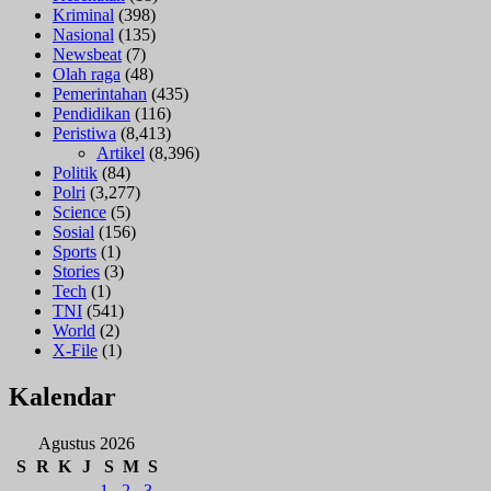
Kriminal
(398)
Nasional
(135)
Newsbeat
(7)
Olah raga
(48)
Pemerintahan
(435)
Pendidikan
(116)
Peristiwa
(8,413)
Artikel
(8,396)
Politik
(84)
Polri
(3,277)
Science
(5)
Sosial
(156)
Sports
(1)
Stories
(3)
Tech
(1)
TNI
(541)
World
(2)
X-File
(1)
Kalendar
Agustus 2026
S
R
K
J
S
M
S
1
2
3