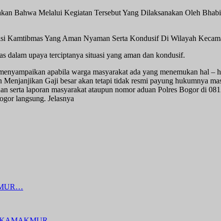
hwa Melalui Kegiatan Tersebut Yang Dilaksanakan Oleh Bhabink
ndisi Kamtibmas Yang Aman Nyaman Serta Kondusif Di Wilayah Keca
as dalam upaya terciptanya situasi yang aman dan kondusif.
 menyampaikan apabila warga masyarakat ada yang menemukan hal –
ngan Menjanjikan Gaji besar akan tetapi tidak resmi payung hukumnya 
uan serta laporan masyarakat ataupun nomor aduan Polres Bogor di 08
Bogor langsung. Jelasnya
KMUR…
SUKAMAKMUR…