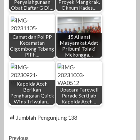
Penyalahgunaan
Proyek Mangkrak,
Obat Daftar G Di…
Oknum Kades…
Camat dan Pol PP
15 Aliansi
Kecamatan
Masyarakat Adat
Cigombong Tebang
Pribumi Tolaki
Pilih…
Mekongga…
Kapolda Aceh
Berikan
Upacara Farewell
Penghargaan Quick
Parade Sertijab
Wins Triwulan…
Kapolda Aceh…
Jumblah Pengunjung
138
Post
Previous