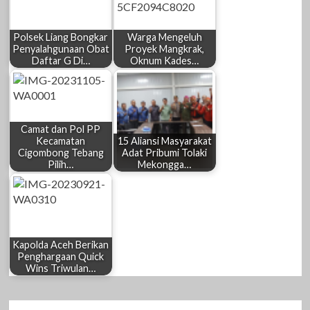
Polsek Liang Bongkar
Warga Mengeluh
Penyalahgunaan Obat
Proyek Mangkrak,
Daftar G Di…
Oknum Kades…
Camat dan Pol PP
Kecamatan
15 Aliansi Masyarakat
Cigombong Tebang
Adat Pribumi Tolaki
Pilih…
Mekongga…
Kapolda Aceh Berikan
Penghargaan Quick
Wins Triwulan…