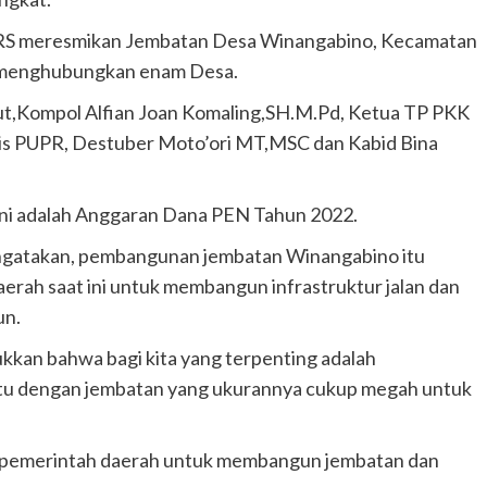
MARS meresmikan Jembatan Desa Winangabino, Kecamatan
i menghubungkan enam Desa.
ut,Kompol Alfian Joan Komaling,SH.M.Pd, Ketua TP PKK
adis PUPR, Destuber Moto’ori MT,MSC dan Kabid Bina
ini adalah Anggaran Dana PEN Tahun 2022.
engatakan, pembangunan jembatan Winangabino itu
rah saat ini untuk membangun infrastruktur jalan dan
un.
ukkan bahwa bagi kita yang terpenting adalah
r itu dengan jembatan yang ukurannya cukup megah untuk
n pemerintah daerah untuk membangun jembatan dan