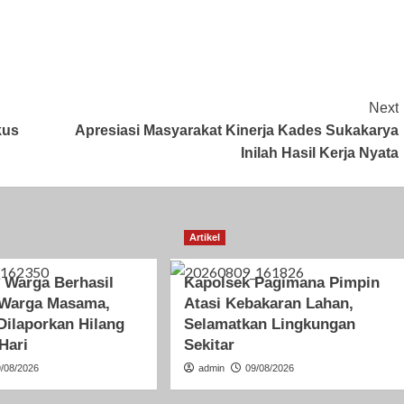
Next
kus
Apresiasi Masyarakat Kinerja Kades Sukakarya
Inilah Hasil Kerja Nyata
Artikel
n Warga Berhasil
Kapolsek Pagimana Pimpin
Warga Masama,
Atasi Kebakaran Lahan,
Dilaporkan Hilang
Selamatkan Lingkungan
Hari
Sekitar
9/08/2026
admin
09/08/2026