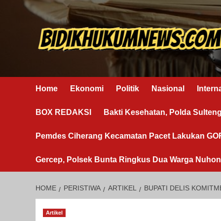
Skip
to
content
Home
Ekonomi
Politik
Nasional
Intern
BOX REDAKSI
Bakti Kesehatan, Polda Sulten
Pemdes Ciherang Kecamatan Pacet Lakukan G
Gercep, Polsek Bunta Ringkus Dua Warga Nuho
HOME
PERISTIWA
ARTIKEL
BUPATI DELIS KOMIT
Artikel