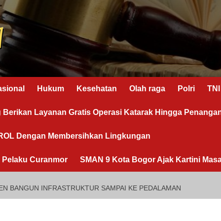
asional
Hukum
Kesehatan
Olah raga
Polri
TNI
g Berikan Layanan Gratis Operasi Katarak Hingga Penanga
OROL Dengan Membersihkan Lingkungan
n Pelaku Curanmor
SMAN 9 Kota Bogor Ajak Kartini Masa
MEN BANGUN INFRASTRUKTUR SAMPAI KE PEDALAMAN