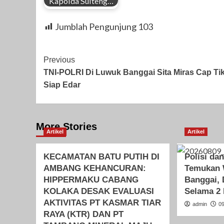
Kapolda Sulteng…
Jumblah Pengunjung
103
Post
Previous
TNI-POLRI Di Luwuk Banggai Sita Miras Cap Ti
Navigation
Siap Edar
More Stories
Artikel
Artikel
KECAMATAN BATU PUTIH DI
Polisi da
AMBANG KEHANCURAN:
Temukan 
HIPPERMAKU CABANG
Banggai, 
KOLAKA DESAK EVALUASI
Selama 2 
AKTIVITAS PT KASMAR TIAR
admin
0
RAYA (KTR) DAN PT