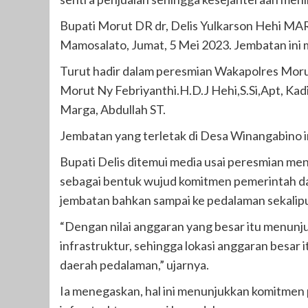
Bupati Morut DR dr, Delis Yulkarson Hehi 
Mamosalato, Jumat, 5 Mei 2023. Jembatan in
Turut hadir dalam peresmian Wakapolres Mor
Morut Ny Febriyanthi.H.D.J Hehi,S.Si,Apt, K
Marga, Abdullah ST.
Jembatan yang terletak di Desa Winangabino 
Bupati Delis ditemui media usai peresmian m
sebagai bentuk wujud komitmen pemerintah dae
jembatan bahkan sampai ke pedalaman sekalip
“Dengan nilai anggaran yang besar itu menunj
infrastruktur, sehingga lokasi anggaran besa
daerah pedalaman,” ujarnya.
Ia menegaskan, hal ini menunjukkan komitme