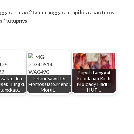
ggaran atau 2 tahun anggaran tapi kita akan terus
s,” tutupnya
Bupati Banggai
 waktu dua
Petani Sawit,Di
kepulauan Rusli
lsek Bungku
Momosalato,Menolak,Pemda
Moidady Hadiri
 tangkap…
Morut…
HUT…