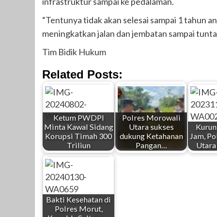
infrastruktur sampai ke pedalaman.
“Tentunya tidak akan selesai sampai 1 tahun an
meningkatkan jalan dan jembatan sampai tunta
Tim Bidik Hukum
Related Posts:
Ketum PWDPI
Polres Morowali
Minta Kawal Sidang
Utara sukses
Kurun
Korupsi Timah 300
dukung Ketahanan
Jam, Po
Triliun
Pangan…
Utara
Bakti Kesehatan di
Polres Morut,