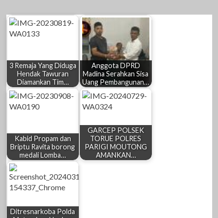
3 Remaja Yang Diduga
Anggota DPRD
Hendak Tawuran
Madina Serahkan Sisa
Diamankan Tim…
Uang Pembangunan…
GARCEP POLSEK
Kabid Propam dan
TORUE POLRES
Briptu Ravita borong
PARIGI MOUTONG
medali Lomba…
AMANKAN…
Ditresnarkoba Polda