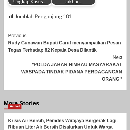
Ungkap Kasus…
Jakbar…
Jumblah Pengunjung
101
Post
Previous
Rudy Gunawan Bupati Garut menyampaikan Pesan
Navigation
Tegas Terhadap 82 Kepala Desa Dilantik
Next
*POLDA JABAR HIMBAU MASYARAKAT
WASPADA TINDAK PIDANA PERDAGANGAN
ORANG *
More Stories
Artikel
Krisis Air Bersih, Pemdes Wirajaya Bergerak Lagi,
Ribuan Liter Air Bersih Disalurkan Untuk Warga