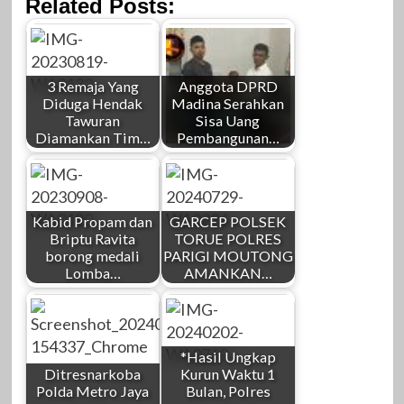
Related Posts:
3 Remaja Yang
Anggota DPRD
Diduga Hendak
Madina Serahkan
Tawuran
Sisa Uang
Diamankan Tim…
Pembangunan…
Kabid Propam dan
GARCEP POLSEK
Briptu Ravita
TORUE POLRES
borong medali
PARIGI MOUTONG
Lomba…
AMANKAN…
*Hasil Ungkap
Ditresnarkoba
Kurun Waktu 1
Polda Metro Jaya
Bulan, Polres