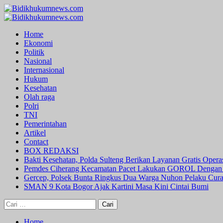
Skip
to
Primary
content
Menu
Home
Ekonomi
Politik
Nasional
Internasional
Hukum
Kesehatan
Olah raga
Polri
TNI
Pemerintahan
Artikel
Contact
BOX REDAKSI
Bakti Kesehatan, Polda Sulteng Berikan Layanan Gratis Oper
Pemdes Ciherang Kecamatan Pacet Lakukan GOROL Dengan
Gercep, Polsek Bunta Ringkus Dua Warga Nuhon Pelaku Cur
SMAN 9 Kota Bogor Ajak Kartini Masa Kini Cintai Bumi
Cari
untuk:
Home