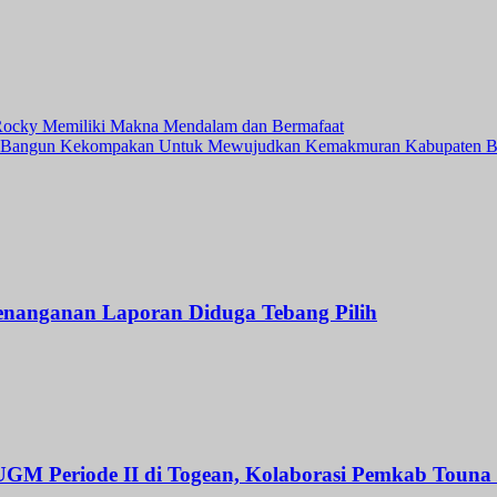
Rocky Memiliki Makna Mendalam dan Bermafaat
at Bangun Kekompakan Untuk Mewujudkan Kemakmuran Kabupaten B
Penanganan Laporan Diduga Tebang Pilih
GM Periode II di Togean, Kolaborasi Pemkab Toun