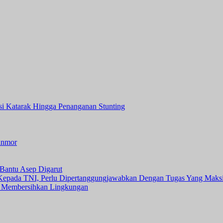
asi Katarak Hingga Penanganan Stunting
anmor
Bantu Asep Digarut
 Kepada TNI, Perlu Dipertanggungjawabkan Dengan Tugas Yang Maks
 Membersihkan Lingkungan