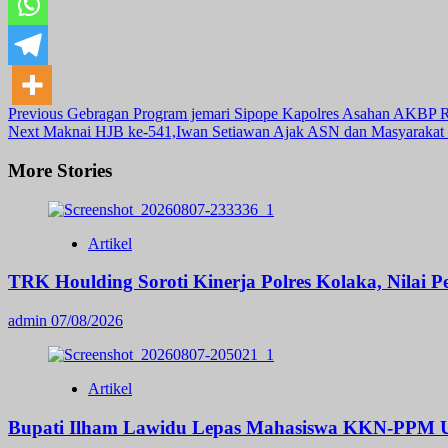
Post
Previous
Gebragan Program jemari Sipope Kapolres Asahan AKBP 
Next
Maknai HJB ke-541,Iwan Setiawan Ajak ASN dan Masyarak
Navigation
More Stories
Artikel
TRK Houlding Soroti Kinerja Polres Kolaka, Nilai 
admin
07/08/2026
Artikel
Bupati Ilham Lawidu Lepas Mahasiswa KKN-PPM U