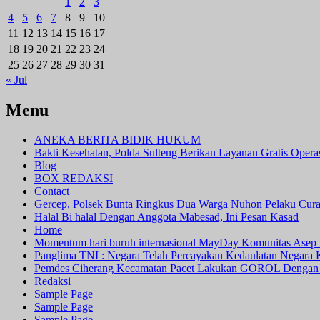
1
2
3
4
5
6
7
8
9
10
11
12
13
14
15
16
17
18
19
20
21
22
23
24
25
26
27
28
29
30
31
« Jul
Menu
ANEKA BERITA BIDIK HUKUM
Bakti Kesehatan, Polda Sulteng Berikan Layanan Gratis Oper
Blog
BOX REDAKSI
Contact
Gercep, Polsek Bunta Ringkus Dua Warga Nuhon Pelaku Cur
Halal Bi halal Dengan Anggota Mabesad, Ini Pesan Kasad
Home
Momentum hari buruh internasional MayDay Komunitas Asep 
Panglima TNI : Negara Telah Percayakan Kedaulatan Negara
Pemdes Ciherang Kecamatan Pacet Lakukan GOROL Dengan
Redaksi
Sample Page
Sample Page
Sample Page