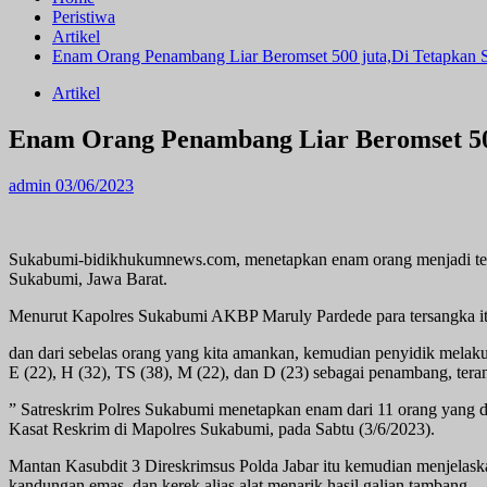
Peristiwa
Artikel
Enam Orang Penambang Liar Beromset 500 juta,Di Tetapkan 
Artikel
Enam Orang Penambang Liar Beromset 500
admin
03/06/2023
Sukabumi-bidikhukumnews.com, menetapkan enam orang menjadi ters
Sukabumi, Jawa Barat.
Menurut Kapolres Sukabumi AKBP Maruly Pardede para tersangka itu
dan dari sebelas orang yang kita amankan, kemudian penyidik melaku
E (22), H (32), TS (38), M (22), dan D (23) sebagai penambang, tera
” Satreskrim Polres Sukabumi menetapkan enam dari 11 orang yang di
Kasat Reskrim di Mapolres Sukabumi, pada Sabtu (3/6/2023).
Mantan Kasubdit 3 Direskrimsus Polda Jabar itu kemudian menjelaskan
kandungan emas, dan kerek alias alat menarik hasil galian tambang.