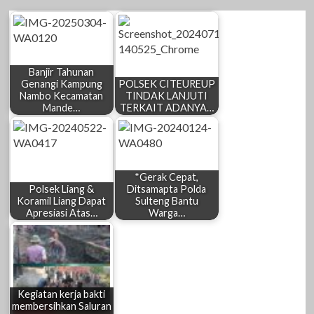
Banjir Tahunan
Genangi Kampung
POLSEK CITEUREUP
Nambo Kecamatan
TINDAK LANJUTI
Mande…
TERKAIT ADANYA…
*Gerak Cepat,
Polsek Liang &
Ditsamapta Polda
Koramil Liang Dapat
Sulteng Bantu
Apresiasi Atas…
Warga…
Kegiatan kerja bakti
membersihkan Saluran