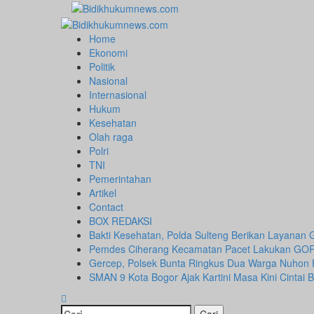
Skip
to
Primary
content
Menu
Home
Ekonomi
Politik
Nasional
Internasional
Hukum
Kesehatan
Olah raga
Polri
TNI
Pemerintahan
Artikel
Contact
BOX REDAKSI
Bakti Kesehatan, Polda Sulteng Berikan Layanan 
Pemdes Ciherang Kecamatan Pacet Lakukan GO
Gercep, Polsek Bunta Ringkus Dua Warga Nuhon
SMAN 9 Kota Bogor Ajak Kartini Masa Kini Cintai 
Cari