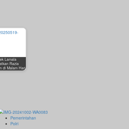
sek Lamala
atkan Razia
n di Malam Hari
Pemerintahan
Polri