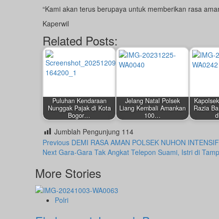
“Kami akan terus berupaya untuk memberikan rasa ama
Kaperwil
Related Posts:
Puluhan Kendaraan
Jelang Natal Polsek
Kapolsek
Nunggak Pajak di Kota
Liang Kembali Amankan
Razia Ba
Bogor…
100…
d
Jumblah Pengunjung
114
Post
Previous
DEMI RASA AMAN POLSEK NUHON INTENSIF
Next
Gara-Gara Tak Angkat Telepon Suami, Istri di Tampa
Navigation
More Stories
Polri