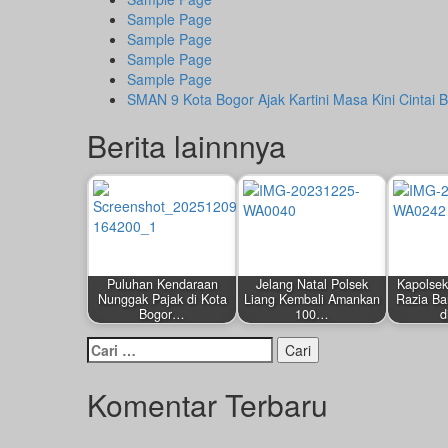
Sample Page
Sample Page
Sample Page
Sample Page
SMAN 9 Kota Bogor Ajak Kartini Masa Kini Cintai 
Berita lainnnya
Puluhan Kendaraan
Jelang Natal Polsek
Kapolsek
Nunggak Pajak di Kota
Liang Kembali Amankan
Razia Ba
Bogor…
100…
d
Cari
untuk:
Komentar Terbaru