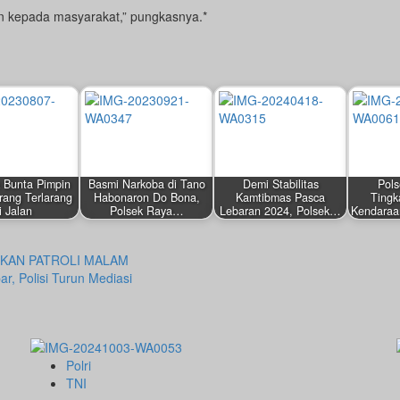
n kepada masyarakat,” pungkasnya.*
 Bunta Pimpin
Basmi Narkoba di Tano
Demi Stabilitas
Pol
rang Terlarang
Habonaron Do Bona,
Kamtibmas Pasca
Tingk
i Jalan
Polsek Raya…
Lebaran 2024, Polsek…
Kendaraa
KAN PATROLI MALAM
r, Polisi Turun Mediasi
Polri
TNI