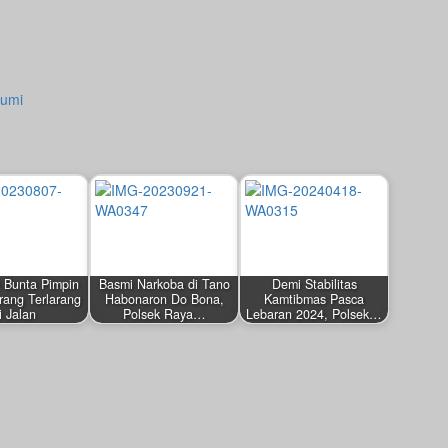
Bumi
 Bunta Pimpin
Basmi Narkoba di Tano
Demi Stabilitas
rang Terlarang
Habonaron Do Bona,
Kamtibmas Pasca
i Jalan
Polsek Raya…
Lebaran 2024, Polsek…