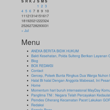
S
R
K
J
S
M
S
1
2
3
4
5
6
7
8
9
10
11
12
13
14
15
16
17
18
19
20
21
22
23
24
25
26
27
28
29
30
31
« Jul
Menu
ANEKA BERITA BIDIK HUKUM
Bakti Kesehatan, Polda Sulteng Berikan Layanan 
Blog
BOX REDAKSI
Contact
Gercep, Polsek Bunta Ringkus Dua Warga Nuhon
Halal Bi halal Dengan Anggota Mabesad, Ini Pesa
Home
Momentum hari buruh internasional MayDay Komun
Panglima TNI : Negara Telah Percayakan Kedaul
Pemdes Ciherang Kecamatan Pacet Lakukan GO
Redaksi
Sample Page