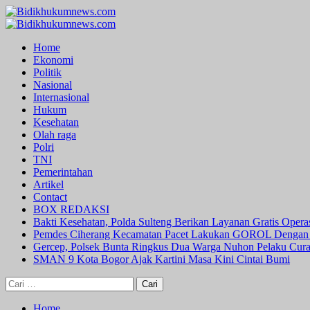
Skip
to
Primary
content
Menu
Home
Ekonomi
Politik
Nasional
Internasional
Hukum
Kesehatan
Olah raga
Polri
TNI
Pemerintahan
Artikel
Contact
BOX REDAKSI
Bakti Kesehatan, Polda Sulteng Berikan Layanan Gratis Oper
Pemdes Ciherang Kecamatan Pacet Lakukan GOROL Dengan
Gercep, Polsek Bunta Ringkus Dua Warga Nuhon Pelaku Cur
SMAN 9 Kota Bogor Ajak Kartini Masa Kini Cintai Bumi
Cari
untuk:
Home