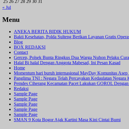
25
26
27
28
29
30
31
« Jul
Menu
ANEKA BERITA BIDIK HUKUM
Bakti Kesehatan, Polda Sulteng Berikan Layanan Gratis Oper
Blog
BOX REDAKSI
Contact
Gercep, Polsek Bunta Ringkus Dua Warga Nuhon Pelaku Cur
Halal Bi halal Dengan Anggota Mabesad, Ini Pesan Kasad
Home
Momentum hari buruh internasional MayDay Komunitas Asep 
Panglima TNI : Negara Telah Percayakan Kedaulatan Negara
Pemdes Ciherang Kecamatan Pacet Lakukan GOROL Dengan
Redaksi
Sample Page
Sample Page
Sample Page
Sample Page
Sample Page
SMAN 9 Kota Bogor Ajak Kartini Masa Kini Cintai Bumi