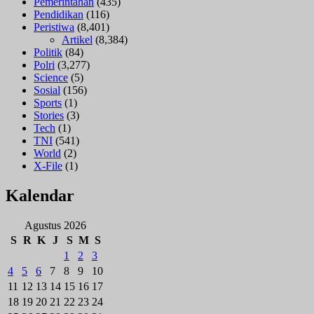
Pemerintahan
(435)
Pendidikan
(116)
Peristiwa
(8,401)
Artikel
(8,384)
Politik
(84)
Polri
(3,277)
Science
(5)
Sosial
(156)
Sports
(1)
Stories
(3)
Tech
(1)
TNI
(541)
World
(2)
X-File
(1)
Kalendar
Agustus 2026
S
R
K
J
S
M
S
1
2
3
4
5
6
7
8
9
10
11
12
13
14
15
16
17
18
19
20
21
22
23
24