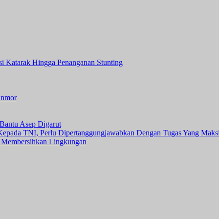
asi Katarak Hingga Penanganan Stunting
anmor
Bantu Asep Digarut
 Kepada TNI, Perlu Dipertanggungjawabkan Dengan Tugas Yang Maks
 Membersihkan Lingkungan