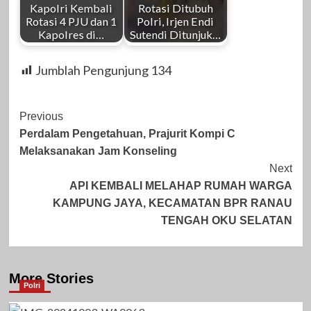
Kapolri Kembali
Rotasi Ditubuh
Rotasi 4 PJU dan 1
Polri, Irjen Endi
Kapolres di…
Sutendi Ditunjuk…
Jumblah Pengunjung
134
Post
Previous
Perdalam Pengetahuan, Prajurit Kompi C
Navigation
Melaksanakan Jam Konseling
Next
API KEMBALI MELAHAP RUMAH WARGA
KAMPUNG JAYA, KECAMATAN BPR RANAU
TENGAH OKU SELATAN
More Stories
Polri