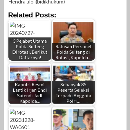
Hendra uloli(bidikhukum)
Related Posts:
3 Pejabat Utama
Polda Sulteng
Ratusan Personel
Dirotasi, Berikut
Polda Sulteng di
Daftarnya!
Rotasi, Kapolda…
Kapolri Resmi
Sebanyak 85
Lantik Irjen Endi
Peserta Seleksi
Sutendi Jadi
Terpadu Anggota
Kapolda…
Polri…