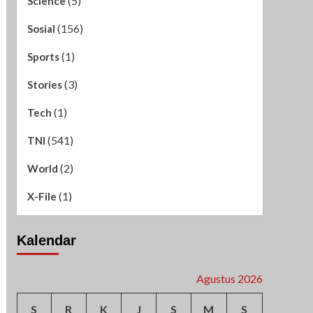
(5)
Science
(156)
Sosial
(1)
Sports
(3)
Stories
(1)
Tech
(541)
TNI
(2)
World
(1)
X-File
Kalendar
Agustus 2026
S
R
K
J
S
M
S