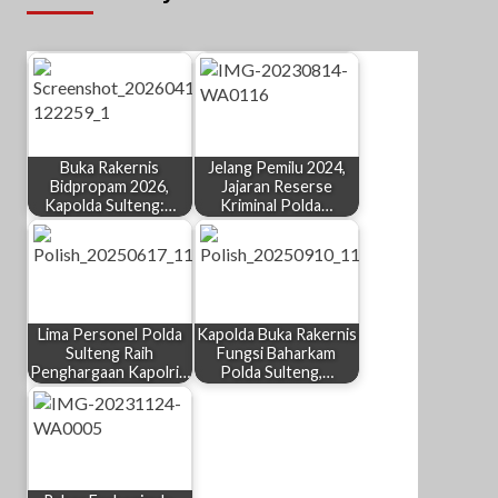
Buka Rakernis
Jelang Pemilu 2024,
Bidpropam 2026,
Jajaran Reserse
Kapolda Sulteng:…
Kriminal Polda…
Lima Personel Polda
Kapolda Buka Rakernis
Sulteng Raih
Fungsi Baharkam
Penghargaan Kapolri…
Polda Sulteng,…