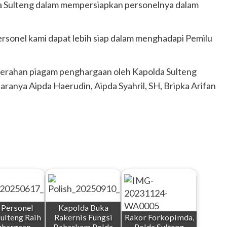
da Sulteng dalam mempersiapkan personelnya dalam
ersonel kami dapat lebih siap dalam menghadapi Pemilu
yerahan piagam penghargaan oleh Kapolda Sulteng
aranya Aipda Haerudin, Aipda Syahril, SH, Bripka Arifan
 Personel
Kapolda Buka
ulteng Raih
Rakernis Fungsi
Rakor Forkopimda,
ghargaan
Baharkam Polda
Polda Sulteng