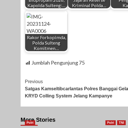
Kapolda Sulteng:…
Kriminal Polda…
Ka
Rakor Forkopimda,
Polda Sulteng
Komitmen…
Jumblah Pengunjung
75
Post
Previous
Satgas Kamseltibcarlantas Polres Banggai Gela
Navigation
KRYD Colling System Jelang Kampanye
More Stories
Polri
Polri
TNI