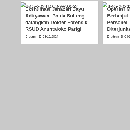
Ekshumasi Jenazah Bayu
Operasi 
Adityawan, Polda Sulteng
Berlanjut
datangkan Dokter Forensik
Personel 
RSUD Anuntaloko Parigi
Diterjunk
admin
03/10/2024
admin
03/