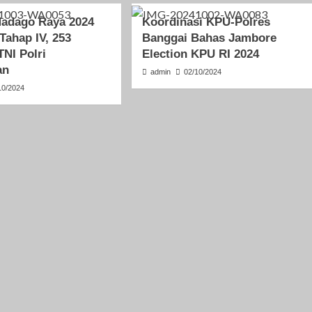
Madago Raya 2024
Koordinasi KPU-Polres
 Tahap IV, 253
Banggai Bahas Jambore
TNI Polri
Election KPU RI 2024
an
admin
02/10/2024
10/2024