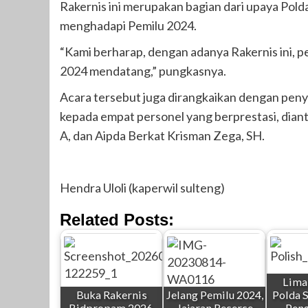
Rakernis ini merupakan bagian dari upaya Pol
menghadapi Pemilu 2024.
“Kami berharap, dengan adanya Rakernis ini, p
2024 mendatang,” pungkasnya.
Acara tersebut juga dirangkaikan dengan pen
kepada empat personel yang berprestasi, diant
A, dan Aipda Berkat Krisman Zega, SH.
Hendra Uloli (kaperwil sulteng)
Related Posts:
Lima
Buka Rakernis
Jelang Pemilu 2024,
Polda S
Bidpropam 2026,
Jajaran Reserse
Pen