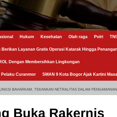
asional
Hukum
Kesehatan
Olah raga
Polri
TNI
g Berikan Layanan Gratis Operasi Katarak Hingga Penanga
OROL Dengan Membersihkan Lingkungan
n Pelaku Curanmor
SMAN 9 Kota Bogor Ajak Kartini Masa
UNGSI BAHARKAM, TEKANKAN NETRALITAS DALAM PENGAMANAN 
ng Buka Rakernis