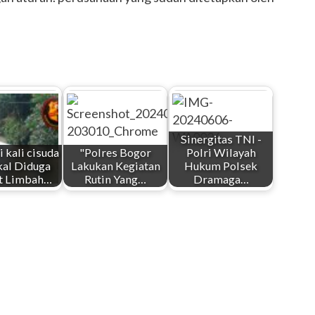
Sinergitas TNI -
 kali cisuda
"Polres Bogor
Polri Wilayah
al Diduga
Lakukan Kegiatan
Hukum Polsek
t Limbah…
Rutin Yang…
Dramaga…