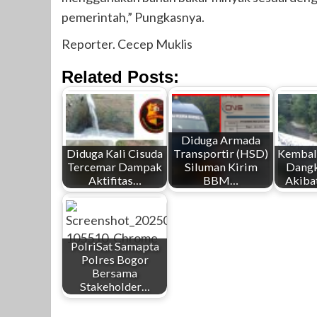
pemerintah,” Pungkasnya.
Reporter. Cecep Muklis
Related Posts:
Diduga Armada
Diduga Kali Cisuda
Transportir (HSD)
Kembali
Tercemar Dampak
Siluman Kirim
Dangk
Aktifitas…
BBM…
Akiba
PolriSat Samapta
Polres Bogor
Bersama
Stakeholder…