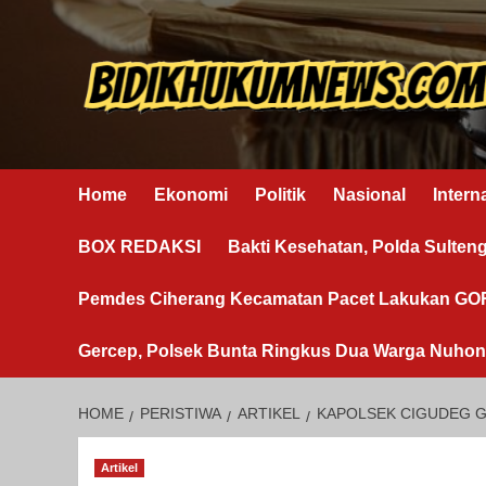
Skip
to
content
Home
Ekonomi
Politik
Nasional
Intern
BOX REDAKSI
Bakti Kesehatan, Polda Sulten
Pemdes Ciherang Kecamatan Pacet Lakukan G
Gercep, Polsek Bunta Ringkus Dua Warga Nuho
HOME
PERISTIWA
ARTIKEL
KAPOLSEK CIGUDEG G
Artikel