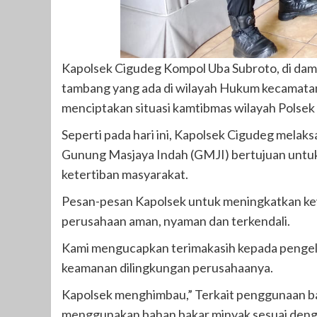
Kapolsek Cigudeg Kompol Uba Subroto, di damp
tambang yang ada di wilayah Hukum kecamata
menciptakan situasi kamtibmas wilayah Polsek
Seperti pada hari ini, Kapolsek Cigudeg melak
Gunung Masjaya Indah (GMJI) bertujuan untu
ketertiban masyarakat.
Pesan-pesan Kapolsek untuk meningkatkan kew
perusahaan aman, nyaman dan terkendali.
Kami mengucapkan terimakasih kepada pengelo
keamanan dilingkungan perusahaanya.
Kapolsek menghimbau,” Terkait penggunaan ba
menggunakan bahan bakar minyak sesuai denga