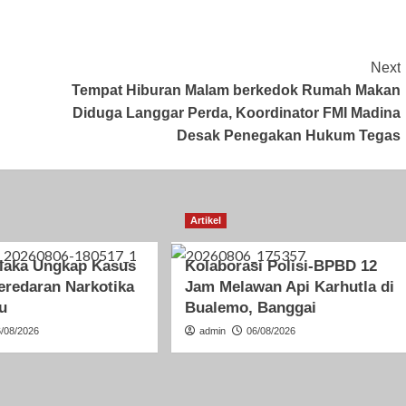
Next
Tempat Hiburan Malam berkedok Rumah Makan
Diduga Langgar Perda, Koordinator FMI Madina
Desak Penegakan Hukum Tegas
Artikel
olaka Ungkap Kasus
Kolaborasi Polisi-BPBD 12
eredaran Narkotika
Jam Melawan Api Karhutla di
u
Bualemo, Banggai
6/08/2026
admin
06/08/2026