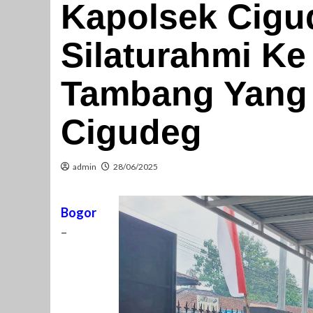
Kapolsek Cigu
Silaturahmi K
Tambang Yang 
Cigudeg
admin
28/06/2025
Bogor
–