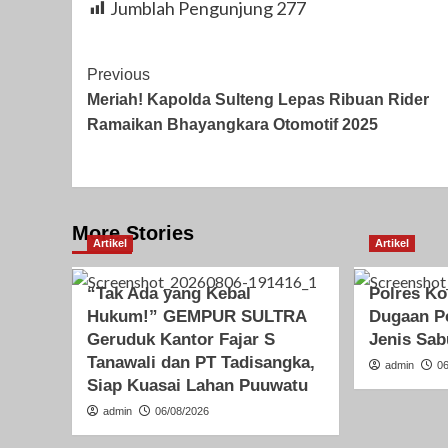
Jumblah Pengunjung
277
Post
Previous
Meriah! Kapolda Sulteng Lepas Ribuan Rider
Navigation
Ramaikan Bhayangkara Otomotif 2025
More Stories
Artikel
Artikel
“Tak Ada yang Kebal
Polres K
Hukum!” GEMPUR SULTRA
Dugaan P
Geruduk Kantor Fajar S
Jenis Sab
Tanawali dan PT Tadisangka,
admin
0
Siap Kuasai Lahan Puuwatu
admin
06/08/2026