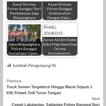
Kasat Binmas
Kasat Binmas
Polres Banggai Beri
Polres Banggai
Pembekalan Saja
Silahturahmi
Bhayangkara
Dengan Saka…
Zainal Abidin Kades
Saka Bhayangkara
Suka Maju Saya Siap
Polres Banggai
Terima
Sosialisasi Open…
Konsekuensi .
Jumblah Pengunjung
96
Post
Previous
Truck Semen Tergelincir Hingga Macet Sejauh 1
Navigation
KM, Polsek Toili Turun Tangan
Next
Cegah Lakalantas, Satlantas Polres Banggai Beri