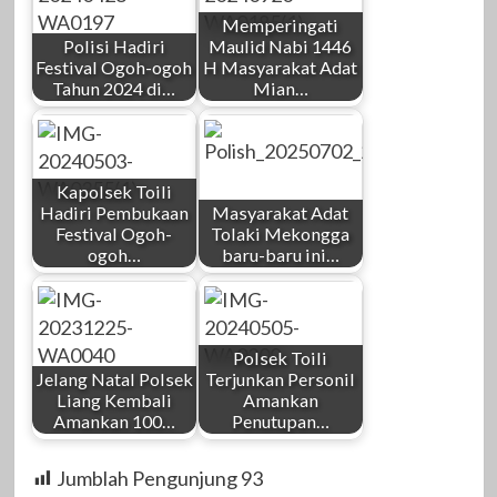
Memperingati
Polisi Hadiri
Maulid Nabi 1446
Festival Ogoh-ogoh
H Masyarakat Adat
Tahun 2024 di…
Mian…
Kapolsek Toili
Hadiri Pembukaan
Masyarakat Adat
Festival Ogoh-
Tolaki Mekongga
ogoh…
baru-baru ini…
Polsek Toili
Jelang Natal Polsek
Terjunkan Personil
Liang Kembali
Amankan
Amankan 100…
Penutupan…
Jumblah Pengunjung
93