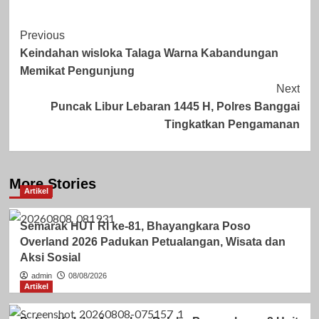
Post
Previous
Keindahan wisloka Talaga Warna Kabandungan
Navigation
Memikat Pengunjung
Next
Puncak Libur Lebaran 1445 H, Polres Banggai
Tingkatkan Pengamanan
More Stories
Artikel
Semarak HUT RI ke-81, Bhayangkara Poso
Overland 2026 Padukan Petualangan, Wisata dan
Aksi Sosial
admin
08/08/2026
Artikel