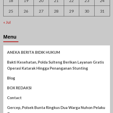
18
19
20
21
22
23
24
25
26
27
28
29
30
31
« Jul
Menu
ANEKA BERITA BIDIK HUKUM
Bakti Kesehatan, Polda Sulteng Berikan Layanan Gratis
Operasi Katarak Hingga Penanganan Stunting
Blog
BOX REDAKSI
Contact
Gercep, Polsek Bunta Ringkus Dua Warga Nuhon Pelaku