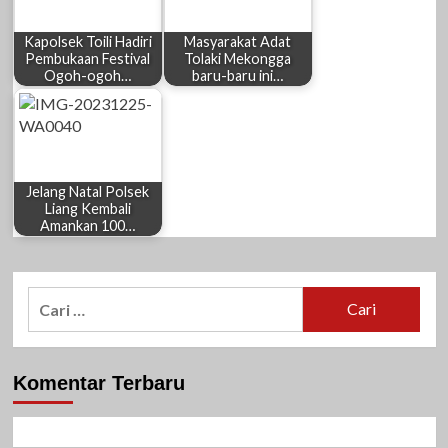
Kapolsek Toili Hadiri
Masyarakat Adat
Pembukaan Festival
Tolaki Mekongga
Ogoh-ogoh…
baru-baru ini…
Jelang Natal Polsek
Liang Kembali
Amankan 100…
Cari
untuk:
Komentar Terbaru