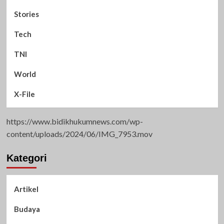
Stories
Tech
TNI
World
X-File
https://www.bidikhukumnews.com/wp-
content/uploads/2024/06/IMG_7953.mov
Kategori
Artikel
Budaya