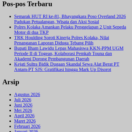
Pos-pos Terbaru
Semarak HUT RI ke-81, Bhayangkara Poso Overland 2026
Padukan Petualangan, Wisata dan Aksi Sosial
Polres Kolaka Amankan Pelaku Penggelapan 2 Unit Sepeda
Motor di dua TKP
TRK Houlding Soroti Kinerja Polres Kolaka, Nilai
Penanganan Laporan Diduga Tebang Pilih
Bupati Ilham Lawidu Lepas Mahasiswa KKN-PPM UGM
Periode II di Togean, Kolaborasi Pemkab Touna dan
Akademi Dorong Pembangunan Daerah
Kejati Sultra Bidik Dugaan Skandal Sewa Alat Berat PT
Antam-PT SJS: Gratifikasi hingga Mark Up Disorot
Arsip
Agustus 2026
Juli 2026
Juni 2026
Mei 2026
April 2026
Maret 2026
Februari 2026
Januari 2026