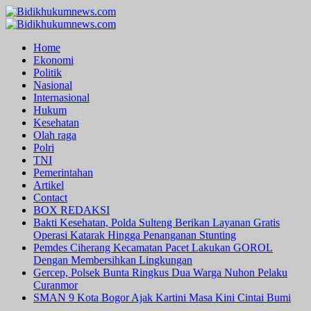
Skip
to
Primary
content
Menu
Home
Ekonomi
Politik
Nasional
Internasional
Hukum
Kesehatan
Olah raga
Polri
TNI
Pemerintahan
Artikel
Contact
BOX REDAKSI
Bakti Kesehatan, Polda Sulteng Berikan Layanan Gratis
Operasi Katarak Hingga Penanganan Stunting
Pemdes Ciherang Kecamatan Pacet Lakukan GOROL
Dengan Membersihkan Lingkungan
Gercep, Polsek Bunta Ringkus Dua Warga Nuhon Pelaku
Curanmor
SMAN 9 Kota Bogor Ajak Kartini Masa Kini Cintai Bumi