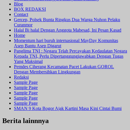
Blog
BOX REDAKSI
Contact
Gercep, Polsek Bunta Ringkus Dua Warga Nuhon Pelaku
Curanmor
Halal Bi halal Dengan Anggota Mabesad, Ini Pesan Kasad
Home
Momentum hari buruh internasional MayDay Komunitas
Asep Bantu Asep Digarut
Panglima TNI : Negara Telah Percayakan Kedaulatan Negara
Kepada TNI, Perlu Dipertanggungjawabkan Dengan Tugas
Yang Maksimal
Pemdes Ciherang Kecamatan Pacet Lakukan GOROL
Dengan Membersihkan Lingkungan
Redaksi
Sample Page
Sample Page
Sample Page
Sample Page
Sample Page
SMAN 9 Kota Bogor Ajak Kartini Masa Kini Cintai Bumi
Berita lainnnya