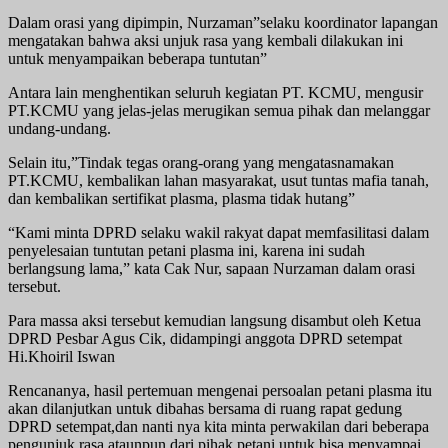
Dalam orasi yang dipimpin, Nurzaman”selaku koordinator lapangan
mengatakan bahwa aksi unjuk rasa yang kembali dilakukan ini
untuk menyampaikan beberapa tuntutan”
Antara lain menghentikan seluruh kegiatan PT. KCMU, mengusir
PT.KCMU yang jelas-jelas merugikan semua pihak dan melanggar
undang-undang.
Selain itu,”Tindak tegas orang-orang yang mengatasnamakan
PT.KCMU, kembalikan lahan masyarakat, usut tuntas mafia tanah,
dan kembalikan sertifikat plasma, plasma tidak hutang”
“Kami minta DPRD selaku wakil rakyat dapat memfasilitasi dalam
penyelesaian tuntutan petani plasma ini, karena ini sudah
berlangsung lama,” kata Cak Nur, sapaan Nurzaman dalam orasi
tersebut.
Para massa aksi tersebut kemudian langsung disambut oleh Ketua
DPRD Pesbar Agus Cik, didampingi anggota DPRD setempat
Hi.Khoiril Iswan
Rencananya, hasil pertemuan mengenai persoalan petani plasma itu
akan dilanjutkan untuk dibahas bersama di ruang rapat gedung
DPRD setempat,dan nanti nya kita minta perwakilan dari beberapa
pengunjuk rasa ataunpun dari pihak petani untuk bisa menyampai