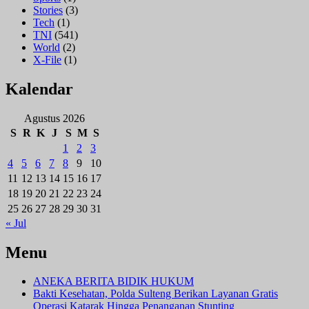
Stories
(3)
Tech
(1)
TNI
(541)
World
(2)
X-File
(1)
Kalendar
Agustus 2026
S
R
K
J
S
M
S
1
2
3
4
5
6
7
8
9
10
11
12
13
14
15
16
17
18
19
20
21
22
23
24
25
26
27
28
29
30
31
« Jul
Menu
ANEKA BERITA BIDIK HUKUM
Bakti Kesehatan, Polda Sulteng Berikan Layanan Gratis
Operasi Katarak Hingga Penanganan Stunting