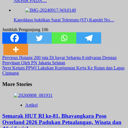
AKHIR PADA…
Kapoldasu buktikan Surat Telegram (ST) Kapolri No…
Jumblah Pengunjung
106
Post
Previous
Hutang 200 juta Di bayar Seharga 8 milyaran Dengan
Penyitaan Oleh PN Jakarta Selatan
Navigation
Next
Ketum PPWI Lakukan Kunjungan Kerja Ke Rutan dan Lapas
Cipinang
More Stories
Artikel
Semarak HUT RI ke-81, Bhayangkara Poso
Overland 2026 Padukan Petualangan, Wisata dan