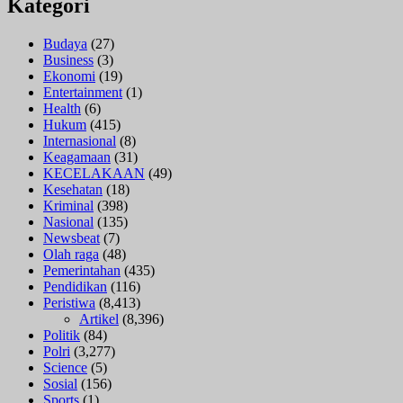
Kategori
Budaya
(27)
Business
(3)
Ekonomi
(19)
Entertainment
(1)
Health
(6)
Hukum
(415)
Internasional
(8)
Keagamaan
(31)
KECELAKAAN
(49)
Kesehatan
(18)
Kriminal
(398)
Nasional
(135)
Newsbeat
(7)
Olah raga
(48)
Pemerintahan
(435)
Pendidikan
(116)
Peristiwa
(8,413)
Artikel
(8,396)
Politik
(84)
Polri
(3,277)
Science
(5)
Sosial
(156)
Sports
(1)