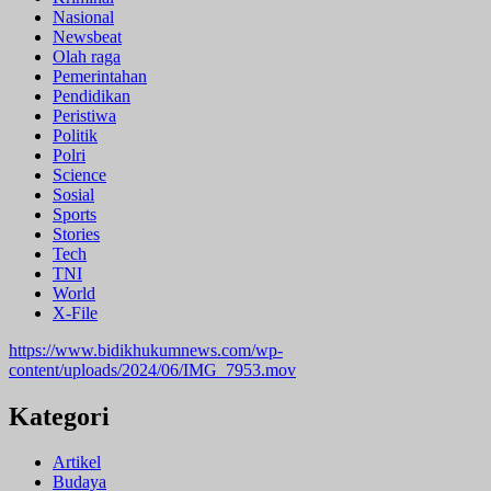
Nasional
Newsbeat
Olah raga
Pemerintahan
Pendidikan
Peristiwa
Politik
Polri
Science
Sosial
Sports
Stories
Tech
TNI
World
X-File
https://www.bidikhukumnews.com/wp-
content/uploads/2024/06/IMG_7953.mov
Kategori
Artikel
Budaya