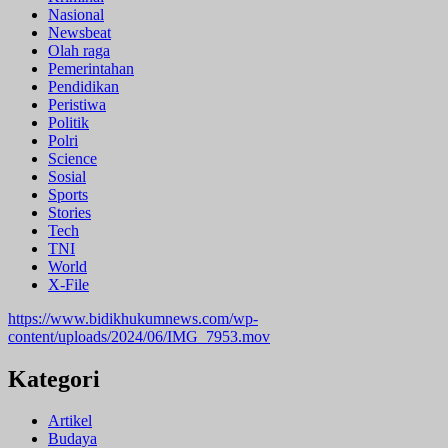
Nasional
Newsbeat
Olah raga
Pemerintahan
Pendidikan
Peristiwa
Politik
Polri
Science
Sosial
Sports
Stories
Tech
TNI
World
X-File
https://www.bidikhukumnews.com/wp-
content/uploads/2024/06/IMG_7953.mov
Kategori
Artikel
Budaya