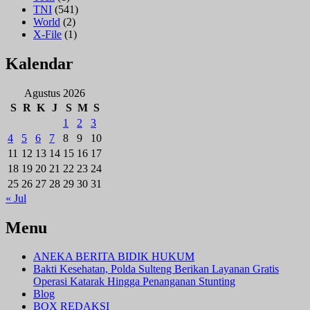
TNI
(541)
World
(2)
X-File
(1)
Kalendar
Agustus 2026
S
R
K
J
S
M
S
1
2
3
4
5
6
7
8
9
10
11
12
13
14
15
16
17
18
19
20
21
22
23
24
25
26
27
28
29
30
31
« Jul
Menu
ANEKA BERITA BIDIK HUKUM
Bakti Kesehatan, Polda Sulteng Berikan Layanan Gratis
Operasi Katarak Hingga Penanganan Stunting
Blog
BOX REDAKSI