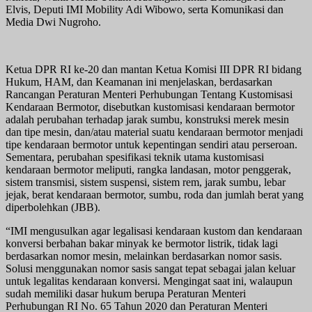
Elvis, Deputi IMI Mobility Adi Wibowo, serta Komunikasi dan
Media Dwi Nugroho.
Ketua DPR RI ke-20 dan mantan Ketua Komisi III DPR RI bidang
Hukum, HAM, dan Keamanan ini menjelaskan, berdasarkan
Rancangan Peraturan Menteri Perhubungan Tentang Kustomisasi
Kendaraan Bermotor, disebutkan kustomisasi kendaraan bermotor
adalah perubahan terhadap jarak sumbu, konstruksi merek mesin
dan tipe mesin, dan/atau material suatu kendaraan bermotor menjadi
tipe kendaraan bermotor untuk kepentingan sendiri atau perseroan.
Sementara, perubahan spesifikasi teknik utama kustomisasi
kendaraan bermotor meliputi, rangka landasan, motor penggerak,
sistem transmisi, sistem suspensi, sistem rem, jarak sumbu, lebar
jejak, berat kendaraan bermotor, sumbu, roda dan jumlah berat yang
diperbolehkan (JBB).
“IMI mengusulkan agar legalisasi kendaraan kustom dan kendaraan
konversi berbahan bakar minyak ke bermotor listrik, tidak lagi
berdasarkan nomor mesin, melainkan berdasarkan nomor sasis.
Solusi menggunakan nomor sasis sangat tepat sebagai jalan keluar
untuk legalitas kendaraan konversi. Mengingat saat ini, walaupun
sudah memiliki dasar hukum berupa Peraturan Menteri
Perhubungan RI No. 65 Tahun 2020 dan Peraturan Menteri