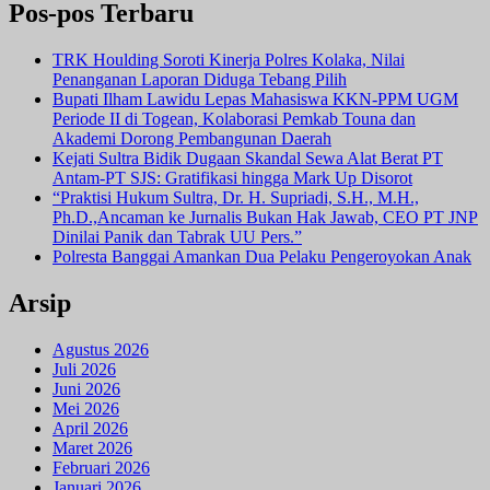
Pos-pos Terbaru
TRK Houlding Soroti Kinerja Polres Kolaka, Nilai
Penanganan Laporan Diduga Tebang Pilih
Bupati Ilham Lawidu Lepas Mahasiswa KKN-PPM UGM
Periode II di Togean, Kolaborasi Pemkab Touna dan
Akademi Dorong Pembangunan Daerah
Kejati Sultra Bidik Dugaan Skandal Sewa Alat Berat PT
Antam-PT SJS: Gratifikasi hingga Mark Up Disorot
“Praktisi Hukum Sultra, Dr. H. Supriadi, S.H., M.H.,
Ph.D.,Ancaman ke Jurnalis Bukan Hak Jawab, CEO PT JNP
Dinilai Panik dan Tabrak UU Pers.”
Polresta Banggai Amankan Dua Pelaku Pengeroyokan Anak
Arsip
Agustus 2026
Juli 2026
Juni 2026
Mei 2026
April 2026
Maret 2026
Februari 2026
Januari 2026