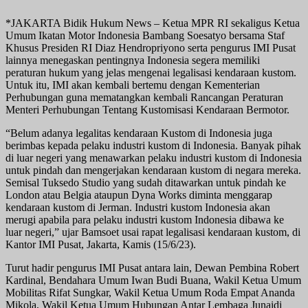
*JAKARTA Bidik Hukum News – Ketua MPR RI sekaligus Ketua
Umum Ikatan Motor Indonesia Bambang Soesatyo bersama Staf
Khusus Presiden RI Diaz Hendropriyono serta pengurus IMI Pusat
lainnya menegaskan pentingnya Indonesia segera memiliki
peraturan hukum yang jelas mengenai legalisasi kendaraan kustom.
Untuk itu, IMI akan kembali bertemu dengan Kementerian
Perhubungan guna mematangkan kembali Rancangan Peraturan
Menteri Perhubungan Tentang Kustomisasi Kendaraan Bermotor.
“Belum adanya legalitas kendaraan Kustom di Indonesia juga
berimbas kepada pelaku industri kustom di Indonesia. Banyak pihak
di luar negeri yang menawarkan pelaku industri kustom di Indonesia
untuk pindah dan mengerjakan kendaraan kustom di negara mereka.
Semisal Tuksedo Studio yang sudah ditawarkan untuk pindah ke
London atau Belgia ataupun Dyna Works diminta menggarap
kendaraan kustom di Jerman. Industri kustom Indonesia akan
merugi apabila para pelaku industri kustom Indonesia dibawa ke
luar negeri,” ujar Bamsoet usai rapat legalisasi kendaraan kustom, di
Kantor IMI Pusat, Jakarta, Kamis (15/6/23).
Turut hadir pengurus IMI Pusat antara lain, Dewan Pembina Robert
Kardinal, Bendahara Umum Iwan Budi Buana, Wakil Ketua Umum
Mobilitas Rifat Sungkar, Wakil Ketua Umum Roda Empat Ananda
Mikola, Wakil Ketua Umum Hubungan Antar Lembaga Junaidi