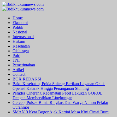
Skip
to
Primary
content
Menu
Home
Ekonomi
Politik
Nasional
Internasional
Hukum
Kesehatan
Olah raga
Polri
TNI
Pemerintahan
Artikel
Contact
BOX REDAKSI
Bakti Kesehatan, Polda Sulteng Berikan Layanan Gratis
Operasi Katarak Hingga Penanganan Stunting
Pemdes Ciherang Kecamatan Pacet Lakukan GOROL
Dengan Membersihkan Lingkungan
Gercep, Polsek Bunta Ringkus Dua Warga Nuhon Pelaku
Curanmor
SMAN 9 Kota Bogor Ajak Kartini Masa Kini Cintai Bumi