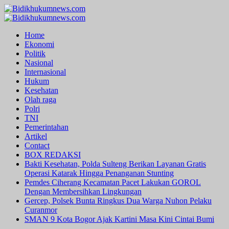
Skip
to
Primary
content
Menu
Home
Ekonomi
Politik
Nasional
Internasional
Hukum
Kesehatan
Olah raga
Polri
TNI
Pemerintahan
Artikel
Contact
BOX REDAKSI
Bakti Kesehatan, Polda Sulteng Berikan Layanan Gratis
Operasi Katarak Hingga Penanganan Stunting
Pemdes Ciherang Kecamatan Pacet Lakukan GOROL
Dengan Membersihkan Lingkungan
Gercep, Polsek Bunta Ringkus Dua Warga Nuhon Pelaku
Curanmor
SMAN 9 Kota Bogor Ajak Kartini Masa Kini Cintai Bumi