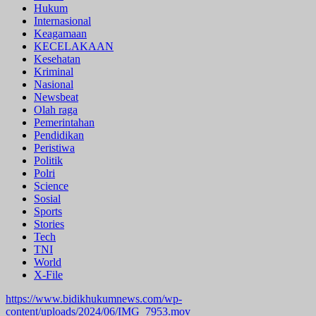
Hukum
Internasional
Keagamaan
KECELAKAAN
Kesehatan
Kriminal
Nasional
Newsbeat
Olah raga
Pemerintahan
Pendidikan
Peristiwa
Politik
Polri
Science
Sosial
Sports
Stories
Tech
TNI
World
X-File
https://www.bidikhukumnews.com/wp-
content/uploads/2024/06/IMG_7953.mov