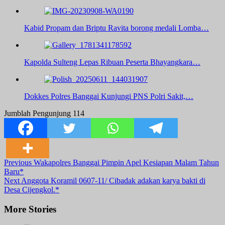
Kabid Propam dan Briptu Ravita borong medali Lomba…
Kapolda Sulteng Lepas Ribuan Peserta Bhayangkara…
Dokkes Polres Banggai Kunjungi PNS Polri Sakit,…
Jumblah Pengunjung
114
Post
Previous
Wakapolres Banggai Pimpin Apel Kesiapan Malam Tahun
Baru*
Navigation
Next
Anggota Koramil 0607-11/ Cibadak adakan karya bakti di
Desa Cijengkol.*
More Stories