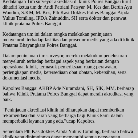
Kedatangan Tim surveyor akreditasi di klinik Polres Banggai turut
dihadiri ketua tim dr. Andi Patriani Patsyar, M. Kes dan Bertin Ayu
Wandira, S.KM, M. Kes, Plh Kasi Dokkes Polres Banggai Aipda
Yulius Tomiling, IPDA Zainuddin, SH serta dokter dan perawat
klinik pratama Polres Banggai.
Kedatangan tim ini dalam rangka melakukan peninjauan
menyeluruh terhadap fasilitas dan prosedur medis yang ada di klinik
Pratama Bhayangkara Polres Banggai.
Dalam peninjauan tim surveyor, mereka melakukan penelusuran
menyeluruh terhadap berbagai aspek yang berkaitan dengan
operasional klinik, termasuk pemeriksaan ruang perawatan,
perlengkapan medis, ketersediaan obat-obatan, kebersihan, serta
dokumentasi medis.
Kapolres Banggai AKBP Ade Nuramdani, SH, SIK, MM, berharap
bahwa Klinik Pratama Polres Banggai dapat meraih akreditasi yang
baik.
“Peninjauan akreditasi klinik ini diharapkan dapat memberikan
rekomendasi dan saran yang berharga bagi Klinik kami dalam
memperbaiki layanan yang ada,”ucap Kapolres.
Sementara Plh Kasidokkes Aipda Yulius Tomiling, berharap bahwa
klinik yang dipimpinnya dapat memenuhi semua persyaratan