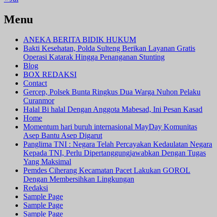
Menu
ANEKA BERITA BIDIK HUKUM
Bakti Kesehatan, Polda Sulteng Berikan Layanan Gratis
Operasi Katarak Hingga Penanganan Stunting
Blog
BOX REDAKSI
Contact
Gercep, Polsek Bunta Ringkus Dua Warga Nuhon Pelaku
Curanmor
Halal Bi halal Dengan Anggota Mabesad, Ini Pesan Kasad
Home
Momentum hari buruh internasional MayDay Komunitas
Asep Bantu Asep Digarut
Panglima TNI : Negara Telah Percayakan Kedaulatan Negara
Kepada TNI, Perlu Dipertanggungjawabkan Dengan Tugas
Yang Maksimal
Pemdes Ciherang Kecamatan Pacet Lakukan GOROL
Dengan Membersihkan Lingkungan
Redaksi
Sample Page
Sample Page
Sample Page