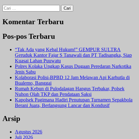
Cari
untuk:
Komentar Terbaru
Pos-pos Terbaru
“Tak Ada yang Kebal Hukum!” GEMPUR SULTRA
Geruduk Kantor Fajar S Tanawali dan PT Tadisangka, Siap
Kuasai Lahan Puuwatu
Polres Kolaka Ungkap Kasus Dugaan Peredaran Narkotika
Jenis Sabu
Kolaborasi Polisi-BPBD 12 Jam Melawan Api Karhutla di
Bualemo, Banggai
Rumah Kebun di Pulodalagan Hangus Terbakar, Polsek
Nuhon Olah TKP dan Pendataan Saksi
Kapolsek Pagimana Hadiri Penutupan Turnamen Sepakbola
Berani Juara, Berlangsung Lancar dan Kondusif
Arsip
Agustus 2026
Juli 2026