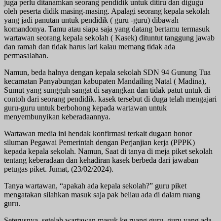
juga perlu ditanamkan seorang pendidik untuk ditiru dan digugu
oleh peserta didik masing-masing. Apalagi seorang kepala sekolah
yang jadi panutan untuk pendidik ( guru -guru) dibawah
komandonya. Tamu atau siapa saja yang datang bertamu termasuk
wartawan seorang kepala sekolah ( Kasek) dituntut tanggung jawab
dan ramah dan tidak harus lari kalau memang tidak ada
permasalahan.
Namun, beda halnya dengan kepala sekolah SDN 94 Gunung Tua
kecamatan Panyabungan kabupaten Mandailing Natal ( Madina),
Sumut yang sungguh sangat di sayangkan dan tidak patut untuk di
contoh dari seorang pendidik. kasek tersebut di duga telah mengajari
guru-guru untuk berbohong kepada wartawan untuk
menyembunyikan keberadaannya.
Wartawan media ini hendak konfirmasi terkait dugaan honor
siluman Pegawai Pemerintah dengan Perjanjian kerja (PPPK)
kepada kepala sekolah. Namun, Saat di tanya di meja piket sekolah
tentang keberadaan dan kehadiran kasek berbeda dari jawaban
petugas piket. Jumat, (23/02/2024).
Tanya wartawan, “apakah ada kepala sekolah?” guru piket
mengatakan silahkan masuk saja pak beliau ada di dalam ruang
guru.
Seterusnya, setelah wartawan masuk ke ruang guru, guru yang ada