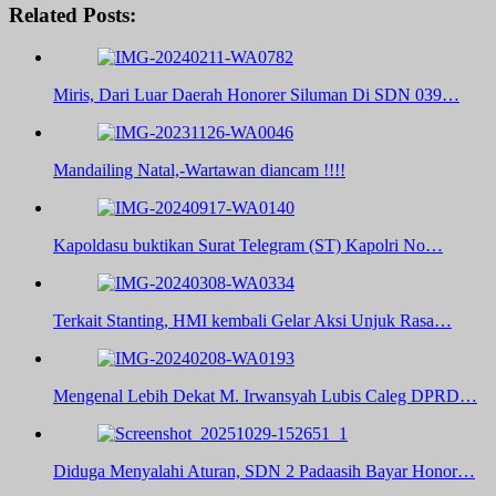
Related Posts:
Miris, Dari Luar Daerah Honorer Siluman Di SDN 039…
Mandailing Natal,-Wartawan diancam !!!!
Kapoldasu buktikan Surat Telegram (ST) Kapolri No…
Terkait Stanting, HMI kembali Gelar Aksi Unjuk Rasa…
Mengenal Lebih Dekat M. Irwansyah Lubis Caleg DPRD…
Diduga Menyalahi Aturan, SDN 2 Padaasih Bayar Honor…