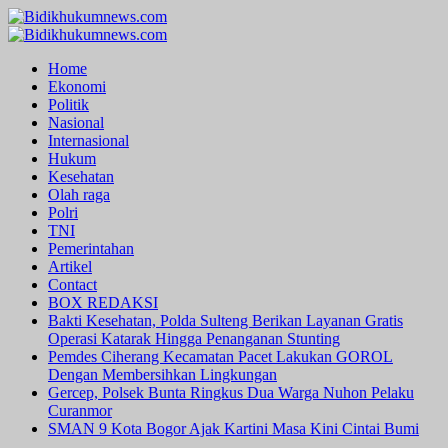
Skip
to
Primary
content
Menu
Home
Ekonomi
Politik
Nasional
Internasional
Hukum
Kesehatan
Olah raga
Polri
TNI
Pemerintahan
Artikel
Contact
BOX REDAKSI
Bakti Kesehatan, Polda Sulteng Berikan Layanan Gratis
Operasi Katarak Hingga Penanganan Stunting
Pemdes Ciherang Kecamatan Pacet Lakukan GOROL
Dengan Membersihkan Lingkungan
Gercep, Polsek Bunta Ringkus Dua Warga Nuhon Pelaku
Curanmor
SMAN 9 Kota Bogor Ajak Kartini Masa Kini Cintai Bumi