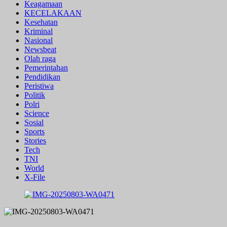
Keagamaan
KECELAKAAN
Kesehatan
Kriminal
Nasional
Newsbeat
Olah raga
Pemerintahan
Pendidikan
Peristiwa
Politik
Polri
Science
Sosial
Sports
Stories
Tech
TNI
World
X-File