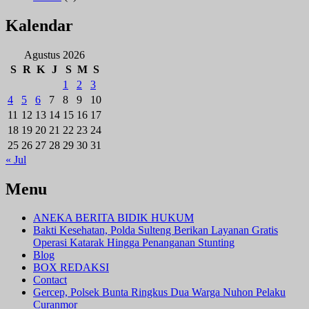
Kalendar
Agustus 2026
S
R
K
J
S
M
S
1
2
3
4
5
6
7
8
9
10
11
12
13
14
15
16
17
18
19
20
21
22
23
24
25
26
27
28
29
30
31
« Jul
Menu
ANEKA BERITA BIDIK HUKUM
Bakti Kesehatan, Polda Sulteng Berikan Layanan Gratis
Operasi Katarak Hingga Penanganan Stunting
Blog
BOX REDAKSI
Contact
Gercep, Polsek Bunta Ringkus Dua Warga Nuhon Pelaku
Curanmor