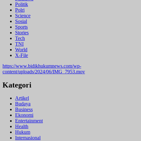
Politik
Polri
Science
Sosial
Sports
Stories
Tech
TNI
World
X-File
https://www.bidikhukumnews.com/wp-
content/uploads/2024/06/IMG_7953.mov
Kategori
Artikel
Budaya
Business
Ekonomi
Entertainment
Health
Hukum
Internasional