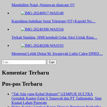
Mandailing Natal,-Wartawan diancam !!!!
Kapoldasu buktikan Surat Telegram (ST) Kapolri No…
Terkait Stanting, HMI kembali Gelar Aksi Unjuk Rasa…
Mengenal Lebih Dekat M. Irwansyah Lubis Caleg DPRD…
Cari
untuk:
Komentar Terbaru
Pos-pos Terbaru
“Tak Ada yang Kebal Hukum!” GEMPUR SULTRA
Geruduk Kantor Fajar S Tanawali dan PT Tadisangka, Siap
Kuasai Lahan Puuwatu
Polres Kolaka Ungkap Kasus Dugaan Peredaran Narkotika