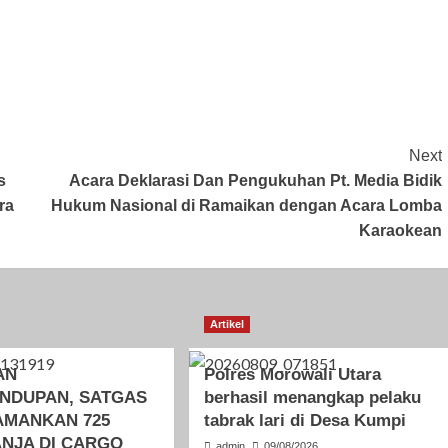
Next
s
Acara Deklarasi Dan Pengukuhan Pt. Media Bidik
ra
Hukum Nasional di Ramaikan dengan Acara Lomba
Karaokean
Artikel
AN
Polres Morowali Utara
NDUPAN, SATGAS
berhasil menangkap pelaku
AMANKAN 725
tabrak lari di Desa Kumpi
NJA DI CARGO
admin
09/08/2026