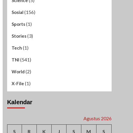
(5)
Science
(156)
Sosial
(1)
Sports
(3)
Stories
(1)
Tech
(541)
TNI
(2)
World
(1)
X-File
Kalendar
Agustus 2026
S
R
K
J
S
M
S