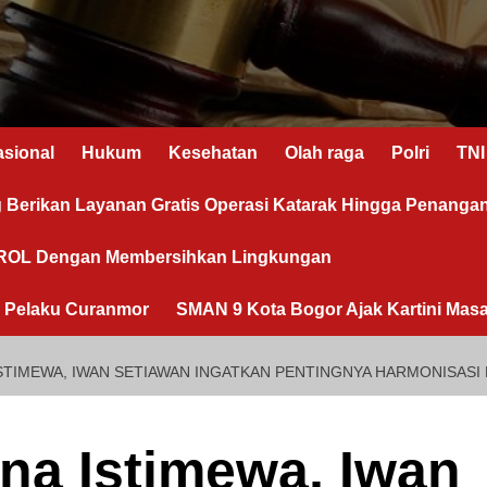
asional
Hukum
Kesehatan
Olah raga
Polri
TNI
g Berikan Layanan Gratis Operasi Katarak Hingga Penanga
OROL Dengan Membersihkan Lingkungan
n Pelaku Curanmor
SMAN 9 Kota Bogor Ajak Kartini Masa
ISTIMEWA, IWAN SETIAWAN INGATKAN PENTINGNYA HARMONISA
rna Istimewa, Iwan