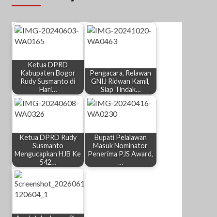
Ketua DPRD
Kabupaten Bogor
Pengacara, Relawan
Rudy Susmanto di
GNIJ Ridwan Kamil,
Hari…
Siap Tindak…
Ketua DPRD Rudy
Bupati Pelalawan
Susmanto
Masuk Nominator
Mengucapkan HJB Ke
Penerima PJS Award,
542…
…