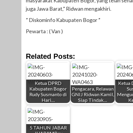
masyarakat Kabupaten Bogor, yang telah se
juga Jawa Barat,” Ridwan mengakhiri.
” Diskominfo Kabupaten Bogor ”
Pewarta : ( Van )
Related Posts:
Ketua DPRD
Ketua
Kabupaten Bogor
Pengacara, Relawan
Su
Rudy Susmanto di
GNIJ Ridwan Kamil,
Mengu
Hari…
Siap Tindak…
K
5 TAHUN JABAR