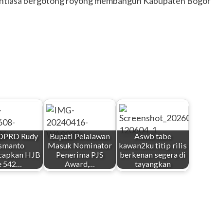
nantiasa bergotong royong membangun Kabupaten Bogor
 DPRD Rudy
Bupati Pelalawan
Aswb tabe
smanto
Masuk Nominator
kawan2ku titip rilis
capkan HJB
Penerima PJS
berkenan segera di
e 542…
Award,…
tayangkan