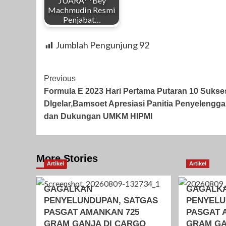
JUARA* *Bey
Machmudin Resmi
Penjabat…
Jumblah Pengunjung
92
Post
Previous
Formula E 2023 Hari Pertama Putaran 10 Sukse
Navigation
DIgelar,Bamsoet Apresiasi Panitia Penyelengga
dan Dukungan UMKM HIPMI
More Stories
Artikel
Artikel
GAGALKAN
GAGALK
PENYELUNDUPAN, SATGAS
PENYELU
PASGAT AMANKAN 725
PASGAT 
GRAM GANJA DI CARGO
GRAM GA