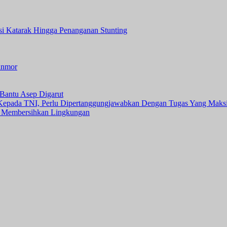
asi Katarak Hingga Penanganan Stunting
anmor
Bantu Asep Digarut
 Kepada TNI, Perlu Dipertanggungjawabkan Dengan Tugas Yang Maks
 Membersihkan Lingkungan