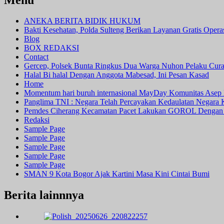
ANEKA BERITA BIDIK HUKUM
Bakti Kesehatan, Polda Sulteng Berikan Layanan Gratis Oper
Blog
BOX REDAKSI
Contact
Gercep, Polsek Bunta Ringkus Dua Warga Nuhon Pelaku Cur
Halal Bi halal Dengan Anggota Mabesad, Ini Pesan Kasad
Home
Momentum hari buruh internasional MayDay Komunitas Asep 
Panglima TNI : Negara Telah Percayakan Kedaulatan Negara
Pemdes Ciherang Kecamatan Pacet Lakukan GOROL Dengan
Redaksi
Sample Page
Sample Page
Sample Page
Sample Page
Sample Page
SMAN 9 Kota Bogor Ajak Kartini Masa Kini Cintai Bumi
Berita lainnnya