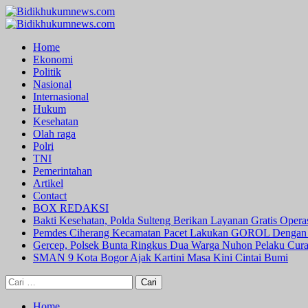
Skip
to
Primary
content
Menu
Home
Ekonomi
Politik
Nasional
Internasional
Hukum
Kesehatan
Olah raga
Polri
TNI
Pemerintahan
Artikel
Contact
BOX REDAKSI
Bakti Kesehatan, Polda Sulteng Berikan Layanan Gratis Oper
Pemdes Ciherang Kecamatan Pacet Lakukan GOROL Dengan
Gercep, Polsek Bunta Ringkus Dua Warga Nuhon Pelaku Cur
SMAN 9 Kota Bogor Ajak Kartini Masa Kini Cintai Bumi
Cari
untuk:
Home