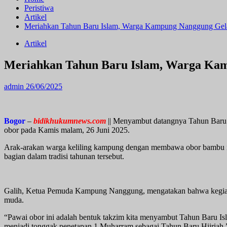
Peristiwa
Artikel
Meriahkan Tahun Baru Islam, Warga Kampung Nanggung Gel
Artikel
Meriahkan Tahun Baru Islam, Warga Ka
admin
26/06/2025
Bogor
–
bidikhukumnews.com
|| Menyambut datangnya Tahun Baru
obor pada Kamis malam, 26 Juni 2025.
Arak-arakan warga keliling kampung dengan membawa obor bambu ini 
bagian dalam tradisi tahunan tersebut.
Galih, Ketua Pemuda Kampung Nanggung, mengatakan bahwa kegiatan 
muda.
“Pawai obor ini adalah bentuk takzim kita menyambut Tahun Baru
menjadi tonggak penetapan 1 Muharram sebagai Tahun Baru Hijriah,”