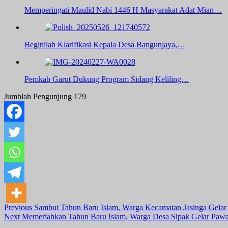
Memperingati Maulid Nabi 1446 H Masyarakat Adat Mian…
Beginilah Klarifikasi Kepala Desa Bangunjaya,…
Pemkab Garut Dukung Program Sidang Keliling…
Jumblah Pengunjung
179
Post
Previous
Sambut Tahun Baru Islam, Warga Kecamatan Jasinga Gelar
Next
Memeriahkan Tahun Baru Islam, Warga Desa Sipak Gelar Pawa
Navigation