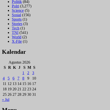
Politik
(84)
Polri
(3,277)
Science
(5)
Sosial
(156)
Sports
(1)
Stories
(3)
Tech
(1)
TNI
(541)
World
(2)
X-File
(1)
Kalendar
Agustus 2026
S
R
K
J
S
M
S
1
2
3
4
5
6
7
8
9
10
11
12
13
14
15
16
17
18
19
20
21
22
23
24
25
26
27
28
29
30
31
« Jul
Menu