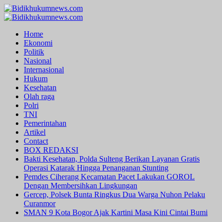
Skip
to
Primary
content
Menu
Home
Ekonomi
Politik
Nasional
Internasional
Hukum
Kesehatan
Olah raga
Polri
TNI
Pemerintahan
Artikel
Contact
BOX REDAKSI
Bakti Kesehatan, Polda Sulteng Berikan Layanan Gratis
Operasi Katarak Hingga Penanganan Stunting
Pemdes Ciherang Kecamatan Pacet Lakukan GOROL
Dengan Membersihkan Lingkungan
Gercep, Polsek Bunta Ringkus Dua Warga Nuhon Pelaku
Curanmor
SMAN 9 Kota Bogor Ajak Kartini Masa Kini Cintai Bumi