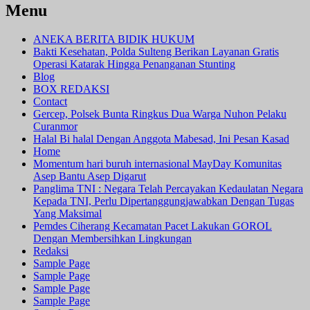
Menu
ANEKA BERITA BIDIK HUKUM
Bakti Kesehatan, Polda Sulteng Berikan Layanan Gratis
Operasi Katarak Hingga Penanganan Stunting
Blog
BOX REDAKSI
Contact
Gercep, Polsek Bunta Ringkus Dua Warga Nuhon Pelaku
Curanmor
Halal Bi halal Dengan Anggota Mabesad, Ini Pesan Kasad
Home
Momentum hari buruh internasional MayDay Komunitas
Asep Bantu Asep Digarut
Panglima TNI : Negara Telah Percayakan Kedaulatan Negara
Kepada TNI, Perlu Dipertanggungjawabkan Dengan Tugas
Yang Maksimal
Pemdes Ciherang Kecamatan Pacet Lakukan GOROL
Dengan Membersihkan Lingkungan
Redaksi
Sample Page
Sample Page
Sample Page
Sample Page