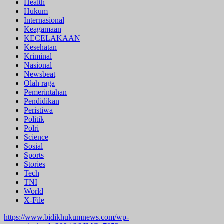
Health
Hukum
Internasional
Keagamaan
KECELAKAAN
Kesehatan
Kriminal
Nasional
Newsbeat
Olah raga
Pemerintahan
Pendidikan
Peristiwa
Politik
Polri
Science
Sosial
Sports
Stories
Tech
TNI
World
X-File
https://www.bidikhukumnews.com/wp-