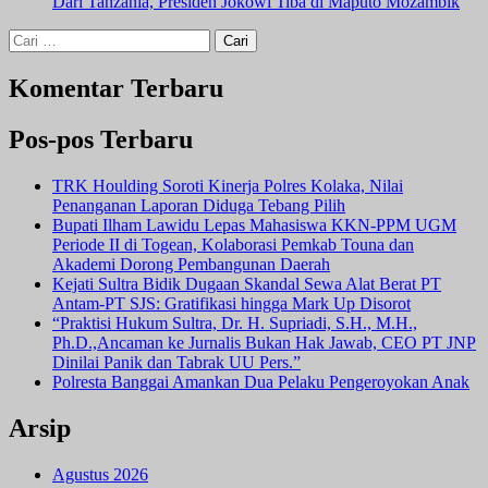
Dari Tanzania, Presiden Jokowi Tiba di Maputo Mozambik
Cari
untuk:
Komentar Terbaru
Pos-pos Terbaru
TRK Houlding Soroti Kinerja Polres Kolaka, Nilai
Penanganan Laporan Diduga Tebang Pilih
Bupati Ilham Lawidu Lepas Mahasiswa KKN-PPM UGM
Periode II di Togean, Kolaborasi Pemkab Touna dan
Akademi Dorong Pembangunan Daerah
Kejati Sultra Bidik Dugaan Skandal Sewa Alat Berat PT
Antam-PT SJS: Gratifikasi hingga Mark Up Disorot
“Praktisi Hukum Sultra, Dr. H. Supriadi, S.H., M.H.,
Ph.D.,Ancaman ke Jurnalis Bukan Hak Jawab, CEO PT JNP
Dinilai Panik dan Tabrak UU Pers.”
Polresta Banggai Amankan Dua Pelaku Pengeroyokan Anak
Arsip
Agustus 2026