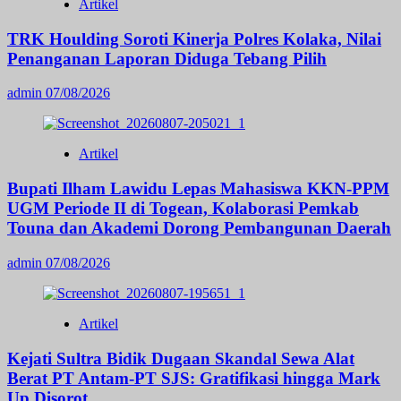
Artikel
TRK Houlding Soroti Kinerja Polres Kolaka, Nilai
Penanganan Laporan Diduga Tebang Pilih
admin
07/08/2026
Artikel
Bupati Ilham Lawidu Lepas Mahasiswa KKN-PPM
UGM Periode II di Togean, Kolaborasi Pemkab
Touna dan Akademi Dorong Pembangunan Daerah
admin
07/08/2026
Artikel
Kejati Sultra Bidik Dugaan Skandal Sewa Alat
Berat PT Antam-PT SJS: Gratifikasi hingga Mark
Up Disorot