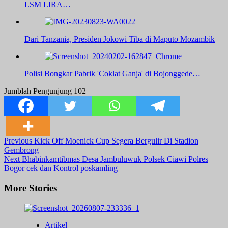
LSM LIRA…
Dari Tanzania, Presiden Jokowi Tiba di Maputo Mozambik
Polisi Bongkar Pabrik 'Coklat Ganja' di Bojonggede…
Jumblah Pengunjung
102
Post
Previous
Kick Off Moenick Cup Segera Bergulir Di Stadion
Gembrong
Navigation
Next
Bhabinkamtibmas Desa Jambuluwuk Polsek Ciawi Polres
Bogor cek dan Kontrol poskamling
More Stories
Artikel