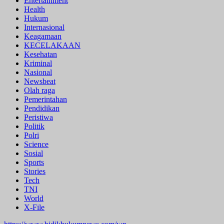
Entertainment
Health
Hukum
Internasional
Keagamaan
KECELAKAAN
Kesehatan
Kriminal
Nasional
Newsbeat
Olah raga
Pemerintahan
Pendidikan
Peristiwa
Politik
Polri
Science
Sosial
Sports
Stories
Tech
TNI
World
X-File