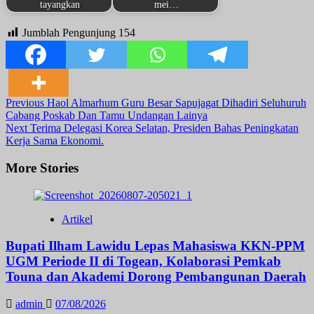
tayangkan
mei…
Jumblah Pengunjung
154
Post
Previous
Haol Almarhum Guru Besar Sapujagat Dihadiri Seluhuruh
Cabang Poskab Dan Tamu Undangan Lainya
Navigation
Next
Terima Delegasi Korea Selatan, Presiden Bahas Peningkatan
Kerja Sama Ekonomi.
More Stories
Artikel
Bupati Ilham Lawidu Lepas Mahasiswa KKN-PPM
UGM Periode II di Togean, Kolaborasi Pemkab
Touna dan Akademi Dorong Pembangunan Daerah
admin
07/08/2026