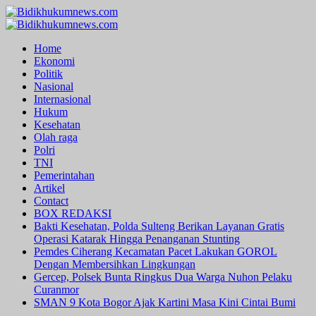
Skip
to
Primary
content
Menu
Home
Ekonomi
Politik
Nasional
Internasional
Hukum
Kesehatan
Olah raga
Polri
TNI
Pemerintahan
Artikel
Contact
BOX REDAKSI
Bakti Kesehatan, Polda Sulteng Berikan Layanan Gratis
Operasi Katarak Hingga Penanganan Stunting
Pemdes Ciherang Kecamatan Pacet Lakukan GOROL
Dengan Membersihkan Lingkungan
Gercep, Polsek Bunta Ringkus Dua Warga Nuhon Pelaku
Curanmor
SMAN 9 Kota Bogor Ajak Kartini Masa Kini Cintai Bumi