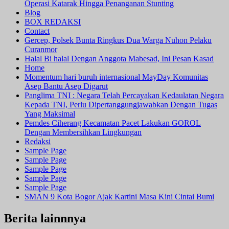
Operasi Katarak Hingga Penanganan Stunting
Blog
BOX REDAKSI
Contact
Gercep, Polsek Bunta Ringkus Dua Warga Nuhon Pelaku
Curanmor
Halal Bi halal Dengan Anggota Mabesad, Ini Pesan Kasad
Home
Momentum hari buruh internasional MayDay Komunitas
Asep Bantu Asep Digarut
Panglima TNI : Negara Telah Percayakan Kedaulatan Negara
Kepada TNI, Perlu Dipertanggungjawabkan Dengan Tugas
Yang Maksimal
Pemdes Ciherang Kecamatan Pacet Lakukan GOROL
Dengan Membersihkan Lingkungan
Redaksi
Sample Page
Sample Page
Sample Page
Sample Page
Sample Page
SMAN 9 Kota Bogor Ajak Kartini Masa Kini Cintai Bumi
Berita lainnnya