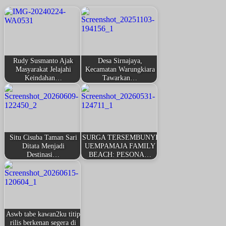
Rudy Susmanto Ajak
Desa Sirnajaya,
Masyarakat Jelajahi
Kecamatan Warungkiara
Keindahan…
Tawarkan…
Situ Cisuba Taman Sari
SURGA TERSEMBUNYI
Ditata Menjadi
UEMPAMAJA FAMILY
Destinasi…
BEACH: PESONA…
Aswb tabe kawan2ku titip
rilis berkenan segera di