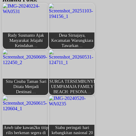
Rudy Susmanto Ajak
Desa Sirnajaya,
Masyarakat Jelajahi
Kecamatan Warungkiara
Keindahan…
Tawarkan…
Situ Cisuba Taman Sari
SURGA TERSEMBUNYI
Ditata Menjadi
UEMPAMAJA FAMILY
Destinasi…
BEACH: PESONA…
Aswb tabe kawan2ku titip
Siabu peringati hari
rilis berkenan segera di
kebangkitan nasional 20