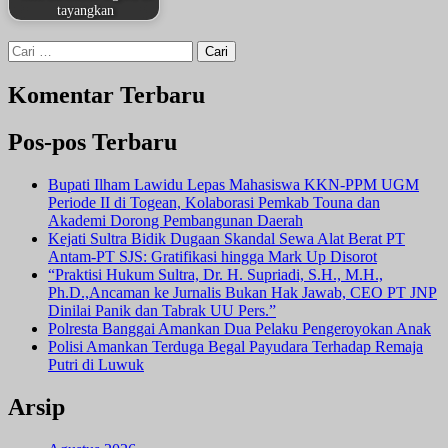
tayangkan
Cari
untuk:
Komentar Terbaru
Pos-pos Terbaru
Bupati Ilham Lawidu Lepas Mahasiswa KKN-PPM UGM
Periode II di Togean, Kolaborasi Pemkab Touna dan
Akademi Dorong Pembangunan Daerah
Kejati Sultra Bidik Dugaan Skandal Sewa Alat Berat PT
Antam-PT SJS: Gratifikasi hingga Mark Up Disorot
“Praktisi Hukum Sultra, Dr. H. Supriadi, S.H., M.H.,
Ph.D.,Ancaman ke Jurnalis Bukan Hak Jawab, CEO PT JNP
Dinilai Panik dan Tabrak UU Pers.”
Polresta Banggai Amankan Dua Pelaku Pengeroyokan Anak
Polisi Amankan Terduga Begal Payudara Terhadap Remaja
Putri di Luwuk
Arsip