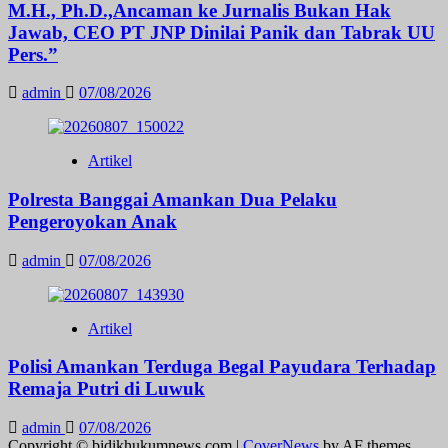
M.H., Ph.D.,Ancaman ke Jurnalis Bukan Hak
Jawab, CEO PT JNP Dinilai Panik dan Tabrak UU
Pers.”
admin
07/08/2026
Artikel
Polresta Banggai Amankan Dua Pelaku
Pengeroyokan Anak
admin
07/08/2026
Artikel
Polisi Amankan Terduga Begal Payudara Terhadap
Remaja Putri di Luwuk
admin
07/08/2026
Copyright © bidikhukumnews.com
|
CoverNews
by AF themes.