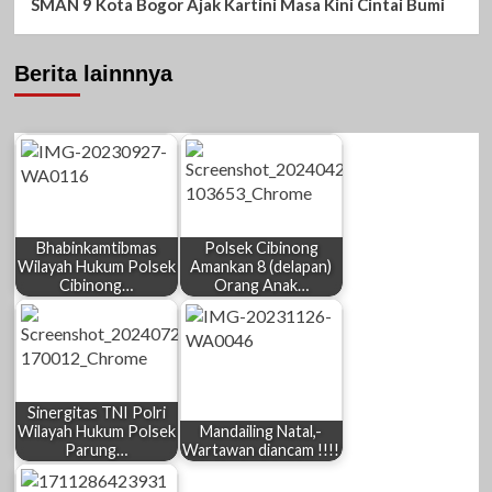
SMAN 9 Kota Bogor Ajak Kartini Masa Kini Cintai Bumi
Berita lainnnya
Bhabinkamtibmas
Polsek Cibinong
Wilayah Hukum Polsek
Amankan 8 (delapan)
Cibinong…
Orang Anak…
Sinergitas TNI Polri
Wilayah Hukum Polsek
Mandailing Natal,-
Parung…
Wartawan diancam !!!!