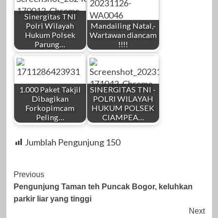
Sinergitas TNI
Polri Wilayah
Mandailing Natal,-
Hukum Polsek
Wartawan diancam
Parung…
!!!!
1.000 Paket Takjil
SINERGITAS TNI -
Dibagikan
POLRI WILAYAH
Forkopimcam
HUKUM POLSEK
Peling…
CIAMPEA…
Jumblah Pengunjung
150
Post
Previous
Pengunjung Taman teh Puncak Bogor, keluhkan
Navigation
parkir liar yang tinggi
Next