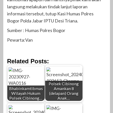
langsung melakukan tindak lanjut laporan
informasi tersebut, tutup Kasi Humas Polres
Bogor Polda Jabar IPTU Desi Triana.
Sumber : Humas Polres Bogor
Pewarta:Van
Related Posts:
Polsek Cibinong
Bhabinkamtibmas
Amankan 8
Wilayah Hukum
(delapan) Orang
Polsek Cibinong…
Anak…