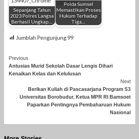
Polda Sumsel
Sepanjang Tahun
Memastikan Proses
2023 Polres Langsa
Hukum Terhadap
Berhasil Ungkap…
Tiga…
Jumblah Pengunjung
99
Post
Previous
Antusias Murid Sekolah Dasar Lengis Dihari
Navigation
Kenaikan Kelas dan Kelulusan
Next
Berikan Kuliah di Pascasarjana Program S3
Universitas Borobudur, Ketua MPR RI Bamsoet
Paparkan Pentingnya Pembaharuan Hukum
Nasional
More Stories