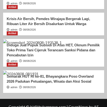
admin
08/08/2026
Artikel
Krisis Air Bersih, Pemdes Wirajaya Bergerak Lagi,
Ribuan Liter Air Bersih Disalurkan Untuk Warga
admin
08/08/2026
Artikel
Diduga Jual Pupuk Subsidi Di Atas HET, Oknum Pemilik
Toko Prima Tani Cijeruk Terancam Sanksi Pidana dan
Pencabutan Izin
admin
08/08/2026
Artikel
Semarak HUT RI ke-81, Bhayangkara Poso Overland
2026 Padukan Petualangan, Wisata dan Aksi Sosial
admin
08/08/2026
Copyright © bidikhukumnews.com
|
CoverNews
by AF