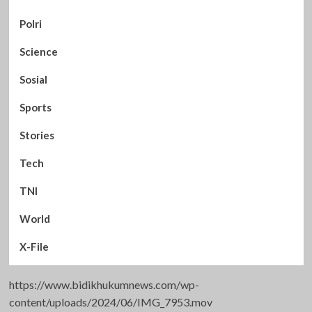
Polri
Science
Sosial
Sports
Stories
Tech
TNI
World
X-File
https://www.bidikhukumnews.com/wp-
content/uploads/2024/06/IMG_7953.mov