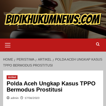
Skip
to
content
Primary
Menu
HOME
PERISTIWA
ARTIKEL
POLDA ACEH UNGKAP KASUS
TPPO BERMODUS PROSTITUSI
Artikel
Polda Aceh Ungkap Kasus TPPO
Bermodus Prostitusi
admin
17/06/2023