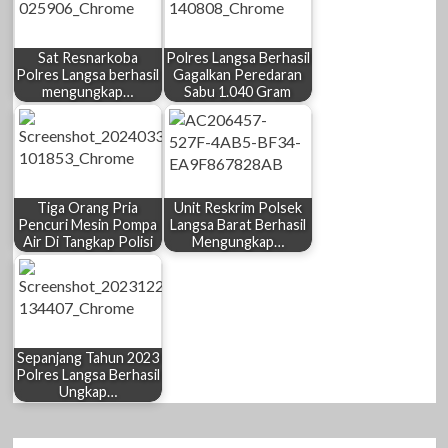
Sat Resnarkoba
Polres Langsa Berhasil
Polres Langsa berhasil
Gagalkan Peredaran
mengungkap…
Sabu 1.040 Gram
Tiga Orang Pria
Unit Reskrim Polsek
Pencuri Mesin Pompa
Langsa Barat Berhasil
Air Di Tangkap Polisi
Mengungkap…
Sepanjang Tahun 2023
Polres Langsa Berhasil
Ungkap…