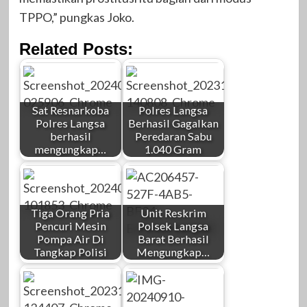
TPPO,” pungkas Joko.
Related Posts:
Sat Resnarkoba
Polres Langsa
Polres Langsa
Berhasil Gagalkan
berhasil
Peredaran Sabu
mengungkap…
1.040 Gram
Tiga Orang Pria
Unit Reskrim
Pencuri Mesin
Polsek Langsa
Pompa Air Di
Barat Berhasil
Tangkap Polisi
Mengungkap…