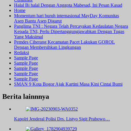
Halal Bi halal Dengan Anggota Mabesad, Ini Pesan Kasad
Home
Momentum hari buruh internasional MayDay Komunitas
Asep Bantu Asep Digarut
Panglima TNI : Negara Telah Percayakan Kedaulatan Negara
Kepada TNI, Perlu Dipertanggungjawabkan Dengan Tugas
Yang Maksimal
Pemdes Ciherang Kecamatan Pacet Lakukan GOROL
Dengan Membersihkan Lingkungan
Redaksi
Sample Page
Sample Page
Sample Page
Sample Page
Sample Page
SMAN 9 Kota Bogor Ajak Kartini Masa Kini Cintai Bumi
Berita lainnnya
Kapolri Jenderal Polisi Drs. Listyo Sigit Prabowo…