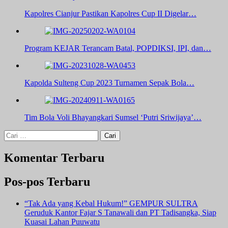
Kapolres Cianjur Pastikan Kapolres Cup II Digelar…
Program KEJAR Terancam Batal, POPDIKSI, IPI, dan…
Kapolda Sulteng Cup 2023 Turnamen Sepak Bola…
Tim Bola Voli Bhayangkari Sumsel ‘Putri Sriwijaya’…
Cari
untuk:
Komentar Terbaru
Pos-pos Terbaru
“Tak Ada yang Kebal Hukum!” GEMPUR SULTRA
Geruduk Kantor Fajar S Tanawali dan PT Tadisangka, Siap
Kuasai Lahan Puuwatu