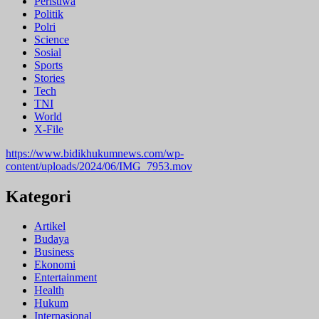
Peristiwa
Politik
Polri
Science
Sosial
Sports
Stories
Tech
TNI
World
X-File
https://www.bidikhukumnews.com/wp-
content/uploads/2024/06/IMG_7953.mov
Kategori
Artikel
Budaya
Business
Ekonomi
Entertainment
Health
Hukum
Internasional