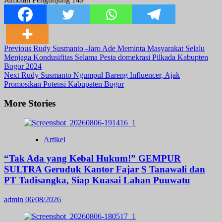
Post
Previous
Rudy Susmanto -Jaro Ade Meminta Masyarakat Selalu
Menjaga Kondusifitas Selama Pesta domekrasi Pilkada Kabupten
Navigation
Bogor 2024
Next
Rudy Susmanto Ngumpul Bareng Influencer, Ajak
Promosikan Potensi Kabupaten Bogor
More Stories
Artikel
“Tak Ada yang Kebal Hukum!” GEMPUR
SULTRA Geruduk Kantor Fajar S Tanawali dan
PT Tadisangka, Siap Kuasai Lahan Puuwatu
admin
06/08/2026