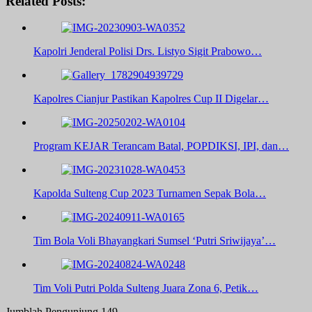
Related Posts:
Kapolri Jenderal Polisi Drs. Listyo Sigit Prabowo…
Kapolres Cianjur Pastikan Kapolres Cup II Digelar…
Program KEJAR Terancam Batal, POPDIKSI, IPI, dan…
Kapolda Sulteng Cup 2023 Turnamen Sepak Bola…
Tim Bola Voli Bhayangkari Sumsel ‘Putri Sriwijaya’…
Tim Voli Putri Polda Sulteng Juara Zona 6, Petik…
Jumblah Pengunjung
149