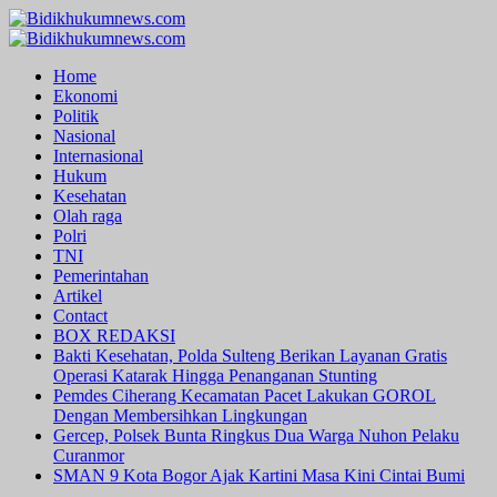
Skip
to
Primary
content
Menu
Home
Ekonomi
Politik
Nasional
Internasional
Hukum
Kesehatan
Olah raga
Polri
TNI
Pemerintahan
Artikel
Contact
BOX REDAKSI
Bakti Kesehatan, Polda Sulteng Berikan Layanan Gratis
Operasi Katarak Hingga Penanganan Stunting
Pemdes Ciherang Kecamatan Pacet Lakukan GOROL
Dengan Membersihkan Lingkungan
Gercep, Polsek Bunta Ringkus Dua Warga Nuhon Pelaku
Curanmor
SMAN 9 Kota Bogor Ajak Kartini Masa Kini Cintai Bumi