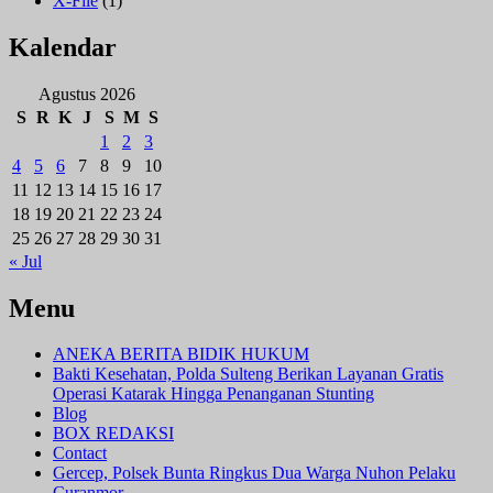
X-File
(1)
Kalendar
Agustus 2026
S
R
K
J
S
M
S
1
2
3
4
5
6
7
8
9
10
11
12
13
14
15
16
17
18
19
20
21
22
23
24
25
26
27
28
29
30
31
« Jul
Menu
ANEKA BERITA BIDIK HUKUM
Bakti Kesehatan, Polda Sulteng Berikan Layanan Gratis
Operasi Katarak Hingga Penanganan Stunting
Blog
BOX REDAKSI
Contact
Gercep, Polsek Bunta Ringkus Dua Warga Nuhon Pelaku
Curanmor