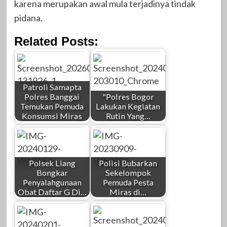
karena merupakan awal mula terjadinya tindak
pidana.
Related Posts:
Patroli Samapta
Polres Banggai
"Polres Bogor
Temukan Pemuda
Lakukan Kegiatan
Konsumsi Miras
Rutin Yang…
Polsek Liang
Polisi Bubarkan
Bongkar
Sekelompok
Penyalahgunaan
Pemuda Pesta
Obat Daftar G Di…
Miras di…