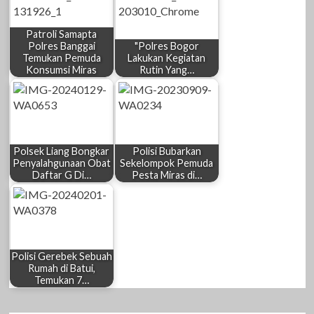
Patroli Samapta
Polres Banggai
"Polres Bogor
Temukan Pemuda
Lakukan Kegiatan
Konsumsi Miras
Rutin Yang…
Polsek Liang Bongkar
Polisi Bubarkan
Penyalahgunaan Obat
Sekelompok Pemuda
Daftar G Di…
Pesta Miras di…
Polisi Gerebek Sebuah
Rumah di Batui,
Temukan 7…