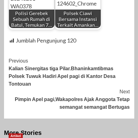
Polisi Gerebek
Polsek Ciawi
Sebuah Rumah di
Bersama Instansi
Batui, Temukan 7…
Terkait Amankan…
Jumblah Pengunjung
120
Post
Previous
Kalian Sinergitas tiga Pilar.Bhaninkamtibmas
Navigation
Polsek Tuwuk Hadiri Apel pagi di Kantor Desa
Tontouan
Next
Pimpin Apel pagi,Wakapolres Ajak Anggota Tetap
semangat semangat Bertugas
More Stories
Artikel