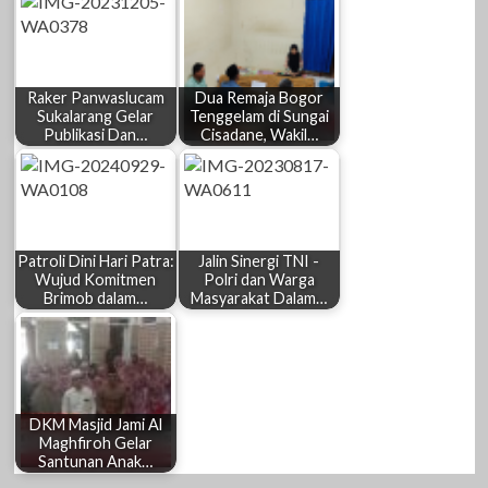
Raker Panwaslucam
Dua Remaja Bogor
Sukalarang Gelar
Tenggelam di Sungai
Publikasi Dan…
Cisadane, Wakil…
Patroli Dini Hari Patra:
Jalin Sinergi TNI -
Wujud Komitmen
Polri dan Warga
Brimob dalam…
Masyarakat Dalam…
DKM Masjid Jami Al
Maghfiroh Gelar
Santunan Anak…