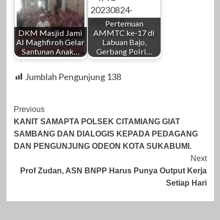
Pertemuan
DKM Masjid Jami
AMMTC ke-17 di
Al Maghfiroh Gelar
Labuan Bajo,
Santunan Anak…
Gerbang Polri…
Jumblah Pengunjung
138
Post
Previous
KANIT SAMAPTA POLSEK CITAMIANG GIAT
Navigation
SAMBANG DAN DIALOGIS KEPADA PEDAGANG
DAN PENGUNJUNG ODEON KOTA SUKABUMI.
Next
Prof Zudan, ASN BNPP Harus Punya Output Kerja
Setiap Hari