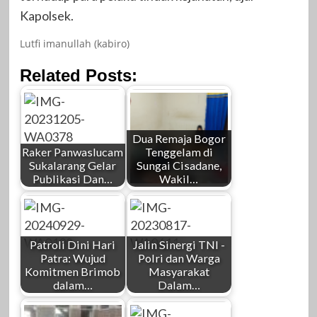
Kapolsek.
Lutfi imanullah (kabiro)
Related Posts:
Dua Remaja Bogor
Raker Panwaslucam
Tenggelam di
Sukalarang Gelar
Sungai Cisadane,
Publikasi Dan…
Wakil…
Patroli Dini Hari
Jalin Sinergi TNI -
Patra: Wujud
Polri dan Warga
Komitmen Brimob
Masyarakat
dalam…
Dalam…