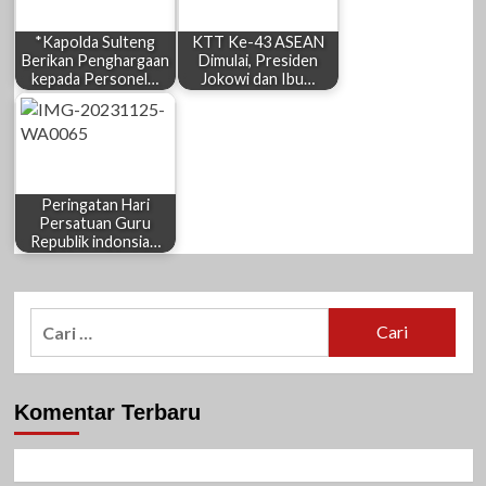
*Kapolda Sulteng
KTT Ke-43 ASEAN
Berikan Penghargaan
Dimulai, Presiden
kepada Personel…
Jokowi dan Ibu…
Peringatan Hari
Persatuan Guru
Republik indonsia…
Cari
untuk:
Komentar Terbaru