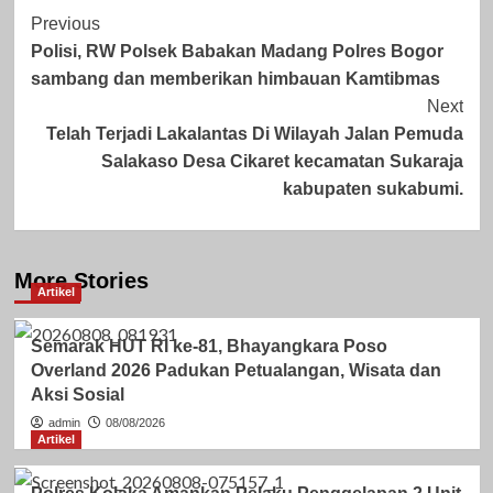
Post
Previous
Polisi, RW Polsek Babakan Madang Polres Bogor
Navigation
sambang dan memberikan himbauan Kamtibmas
Next
Telah Terjadi Lakalantas Di Wilayah Jalan Pemuda
Salakaso Desa Cikaret kecamatan Sukaraja
kabupaten sukabumi.
More Stories
Artikel
Semarak HUT RI ke-81, Bhayangkara Poso
Overland 2026 Padukan Petualangan, Wisata dan
Aksi Sosial
admin
08/08/2026
Artikel