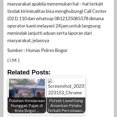
masyarakat apabila menemukan hal – hal terkait
tindak kiriminalitas bisa menghubungi Call Center
(021) 110 dan whatsup 0812125085578 dimana
operator kami melayani 24 jam untuk langsung
menindak lanjutti aduan serta laporan dari
masyarakat, jelasnya
Sumber : Humas Polres Bogor
( I.M )
Related Posts:
Puluhan Kendaraan
Polsek Leuwiliang
Nunggak Pajak di
Amankan Pelaku
Kota Bogor…
Terkait Percobaan…