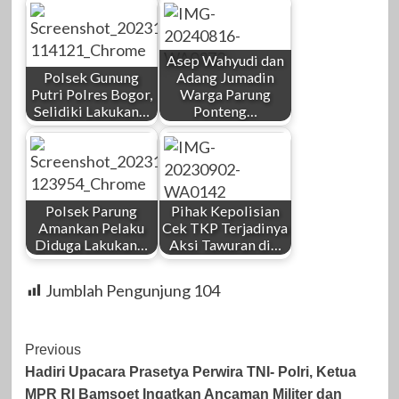
Asep Wahyudi dan
Polsek Gunung
Adang Jumadin
Putri Polres Bogor,
Warga Parung
Selidiki Lakukan…
Ponteng…
Polsek Parung
Pihak Kepolisian
Amankan Pelaku
Cek TKP Terjadinya
Diduga Lakukan…
Aksi Tawuran di…
Jumblah Pengunjung
104
Post
Previous
Hadiri Upacara Prasetya Perwira TNI- Polri, Ketua
Navigation
MPR RI Bamsoet Ingatkan Ancaman Militer dan