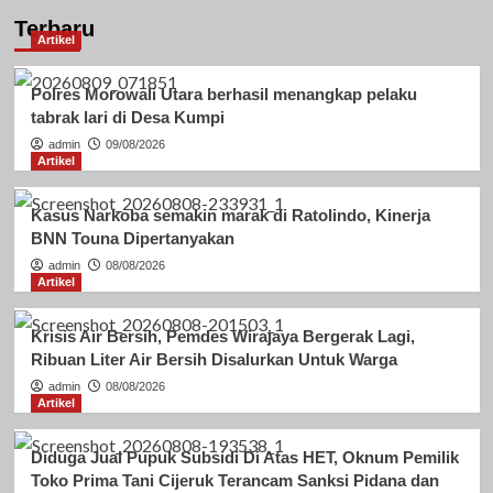
Terbaru
Artikel
Polres Morowali Utara berhasil menangkap pelaku
tabrak lari di Desa Kumpi
admin
09/08/2026
Artikel
Kasus Narkoba semakin marak di Ratolindo, Kinerja
BNN Touna Dipertanyakan
admin
08/08/2026
Artikel
Krisis Air Bersih, Pemdes Wirajaya Bergerak Lagi,
Ribuan Liter Air Bersih Disalurkan Untuk Warga
admin
08/08/2026
Artikel
Diduga Jual Pupuk Subsidi Di Atas HET, Oknum Pemilik
Toko Prima Tani Cijeruk Terancam Sanksi Pidana dan