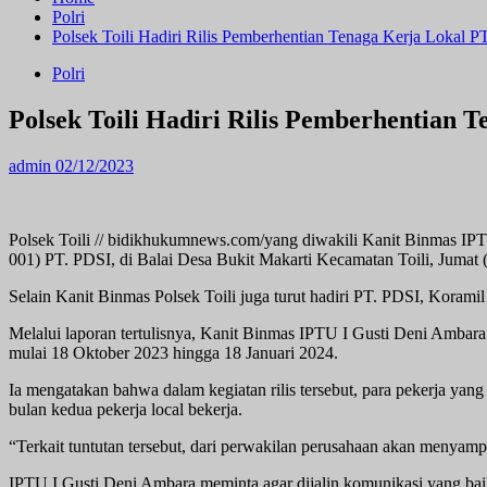
Polri
Polsek Toili Hadiri Rilis Pemberhentian Tenaga Kerja Lokal P
Polri
Polsek Toili Hadiri Rilis Pemberhentian 
admin
02/12/2023
Polsek Toili // bidikhukumnews.com/yang diwakili Kanit Binmas IPT
001) PT. PDSI, di Balai Desa Bukit Makarti Kecamatan Toili, Jumat 
Selain Kanit Binmas Polsek Toili juga turut hadiri PT. PDSI, Korami
Melalui laporan tertulisnya, Kanit Binmas IPTU I Gusti Deni Ambara 
mulai 18 Oktober 2023 hingga 18 Januari 2024.
Ia mengatakan bahwa dalam kegiatan rilis tersebut, para pekerja ya
bulan kedua pekerja local bekerja.
“Terkait tuntutan tersebut, dari perwakilan perusahaan akan menya
IPTU I Gusti Deni Ambara meminta agar dijalin komunikasi yang baik