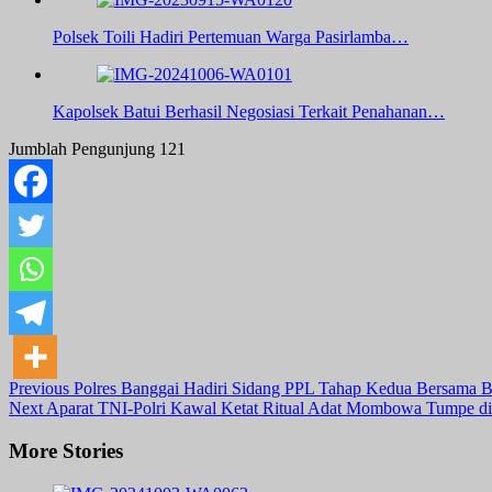
Polsek Toili Hadiri Pertemuan Warga Pasirlamba…
Kapolsek Batui Berhasil Negosiasi Terkait Penahanan…
Jumblah Pengunjung
121
Post
Previous
Polres Banggai Hadiri Sidang PPL Tahap Kedua Bersama 
Next
Aparat TNI-Polri Kawal Ketat Ritual Adat Mombowa Tumpe di
Navigation
More Stories