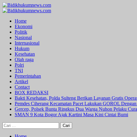
Skip
to
Primary
content
Menu
Home
Ekonomi
Politik
Nasional
Internasional
Hukum
Kesehatan
Olah raga
Polri
TNI
Pemerintahan
Artikel
Contact
BOX REDAKSI
Bakti Kesehatan, Polda Sulteng Berikan Layanan Gratis Oper
Pemdes Ciherang Kecamatan Pacet Lakukan GOROL Dengan
Gercep, Polsek Bunta Ringkus Dua Warga Nuhon Pelaku Cur
SMAN 9 Kota Bogor Ajak Kartini Masa Kini Cintai Bumi
Cari
untuk:
Home