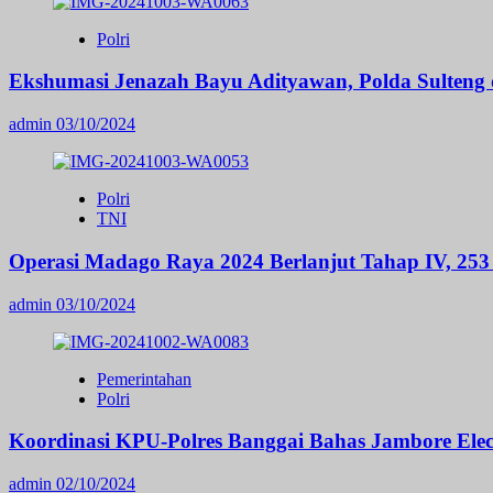
Polri
Ekshumasi Jenazah Bayu Adityawan, Polda Sulteng
admin
03/10/2024
Polri
TNI
Operasi Madago Raya 2024 Berlanjut Tahap IV, 253 
admin
03/10/2024
Pemerintahan
Polri
Koordinasi KPU-Polres Banggai Bahas Jambore Ele
admin
02/10/2024