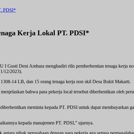
T. PDSI*
Tenaga Kerja Lokal PT. PDSI*
U I Gusti Deni Ambara menghadiri rilis pemberhentian tenaga kerja n
(1/12/2023).
l 1308-14 LB, dan 15 orang tenaga kerja non skil Desa Bukit Makarti.
menjelaskan bahwa para pekerja local tersebut diberhentikan oleh peru
ng diberhentikan meminta kepada PT. PDSI untuk dapat membayarkan gaj
mpaikannya kepada manajemen PT. PDSI,” ujarnya.
 antara pihak perusahaan dengan para pekerja aga semua permasalahan