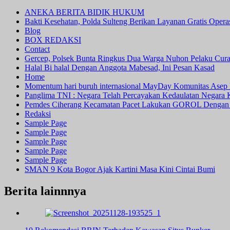
ANEKA BERITA BIDIK HUKUM
Bakti Kesehatan, Polda Sulteng Berikan Layanan Gratis Oper
Blog
BOX REDAKSI
Contact
Gercep, Polsek Bunta Ringkus Dua Warga Nuhon Pelaku Cur
Halal Bi halal Dengan Anggota Mabesad, Ini Pesan Kasad
Home
Momentum hari buruh internasional MayDay Komunitas Asep 
Panglima TNI : Negara Telah Percayakan Kedaulatan Negara
Pemdes Ciherang Kecamatan Pacet Lakukan GOROL Dengan
Redaksi
Sample Page
Sample Page
Sample Page
Sample Page
Sample Page
SMAN 9 Kota Bogor Ajak Kartini Masa Kini Cintai Bumi
Berita lainnnya