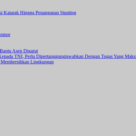
asi Katarak Hingga Penanganan Stunting
anmor
Bantu Asep Digarut
 Kepada TNI, Perlu Dipertanggungjawabkan Dengan Tugas Yang Maks
 Membersihkan Lingkungan