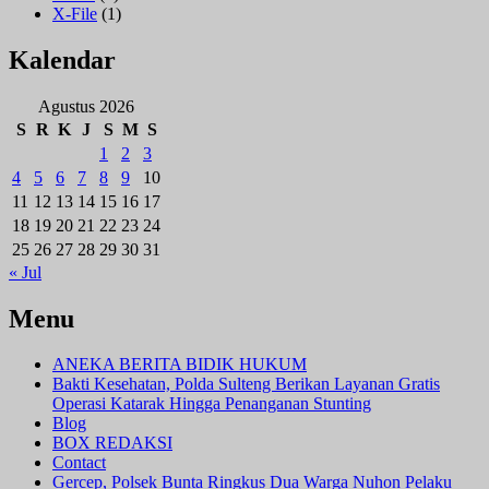
X-File
(1)
Kalendar
Agustus 2026
S
R
K
J
S
M
S
1
2
3
4
5
6
7
8
9
10
11
12
13
14
15
16
17
18
19
20
21
22
23
24
25
26
27
28
29
30
31
« Jul
Menu
ANEKA BERITA BIDIK HUKUM
Bakti Kesehatan, Polda Sulteng Berikan Layanan Gratis
Operasi Katarak Hingga Penanganan Stunting
Blog
BOX REDAKSI
Contact
Gercep, Polsek Bunta Ringkus Dua Warga Nuhon Pelaku