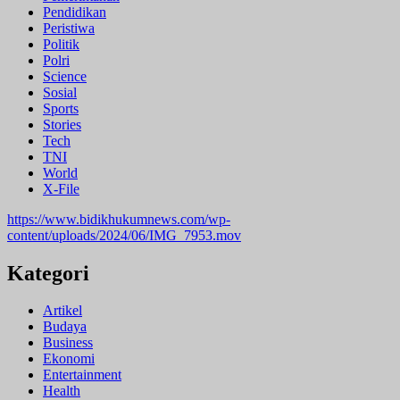
Pendidikan
Peristiwa
Politik
Polri
Science
Sosial
Sports
Stories
Tech
TNI
World
X-File
https://www.bidikhukumnews.com/wp-
content/uploads/2024/06/IMG_7953.mov
Kategori
Artikel
Budaya
Business
Ekonomi
Entertainment
Health