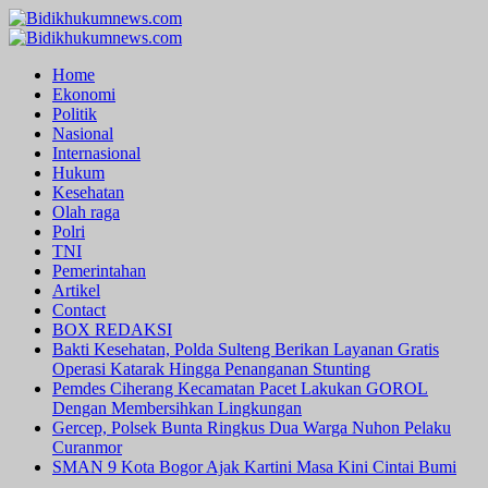
Skip
to
Primary
content
Menu
Home
Ekonomi
Politik
Nasional
Internasional
Hukum
Kesehatan
Olah raga
Polri
TNI
Pemerintahan
Artikel
Contact
BOX REDAKSI
Bakti Kesehatan, Polda Sulteng Berikan Layanan Gratis
Operasi Katarak Hingga Penanganan Stunting
Pemdes Ciherang Kecamatan Pacet Lakukan GOROL
Dengan Membersihkan Lingkungan
Gercep, Polsek Bunta Ringkus Dua Warga Nuhon Pelaku
Curanmor
SMAN 9 Kota Bogor Ajak Kartini Masa Kini Cintai Bumi