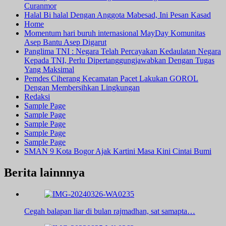
Curanmor
Halal Bi halal Dengan Anggota Mabesad, Ini Pesan Kasad
Home
Momentum hari buruh internasional MayDay Komunitas
Asep Bantu Asep Digarut
Panglima TNI : Negara Telah Percayakan Kedaulatan Negara
Kepada TNI, Perlu Dipertanggungjawabkan Dengan Tugas
Yang Maksimal
Pemdes Ciherang Kecamatan Pacet Lakukan GOROL
Dengan Membersihkan Lingkungan
Redaksi
Sample Page
Sample Page
Sample Page
Sample Page
Sample Page
SMAN 9 Kota Bogor Ajak Kartini Masa Kini Cintai Bumi
Berita lainnnya
Cegah balapan liar di bulan rajmadhan, sat samapta…