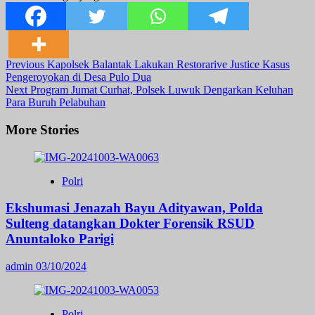
Post
Previous
Kapolsek Balantak Lakukan Restorarive Justice Kasus
Pengeroyokan di Desa Pulo Dua
Navigation
Next
Program Jumat Curhat, Polsek Luwuk Dengarkan Keluhan
Para Buruh Pelabuhan
More Stories
Polri
Ekshumasi Jenazah Bayu Adityawan, Polda
Sulteng datangkan Dokter Forensik RSUD
Anuntaloko Parigi
admin
03/10/2024
Polri