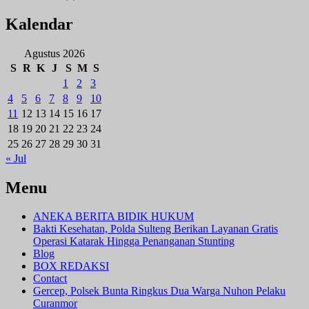
Kalendar
Agustus 2026
S
R
K
J
S
M
S
1
2
3
4
5
6
7
8
9
10
11
12
13
14
15
16
17
18
19
20
21
22
23
24
25
26
27
28
29
30
31
« Jul
Menu
ANEKA BERITA BIDIK HUKUM
Bakti Kesehatan, Polda Sulteng Berikan Layanan Gratis
Operasi Katarak Hingga Penanganan Stunting
Blog
BOX REDAKSI
Contact
Gercep, Polsek Bunta Ringkus Dua Warga Nuhon Pelaku
Curanmor