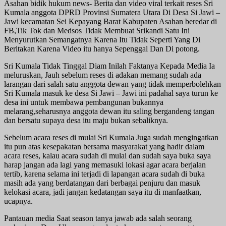
Asahan bidik hukum news- Berita dan video viral terkait reses Sri
Kumala anggota DPRD Provinsi Sumatera Utara Di Desa Si Jawi –
Jawi kecamatan Sei Kepayang Barat Kabupaten Asahan beredar di
FB,Tik Tok dan Medsos Tidak Membuat Srikandi Satu Ini
Menyurutkan Semangatnya Karena Itu Tidak Seperti Yang Di
Beritakan Karena Video itu hanya Sepenggal Dan Di potong.
Sri Kumala Tidak Tinggal Diam Inilah Faktanya Kepada Media Ia
meluruskan, Jauh sebelum reses di adakan memang sudah ada
larangan dari salah satu anggota dewan yang tidak memperbolehkan
Sri Kumala masuk ke desa Si Jawi – Jawi ini padahal saya turun ke
desa ini untuk membawa pembangunan bukannya
melarang,seharusnya anggota dewan itu saling bergandeng tangan
dan bersatu supaya desa itu maju bukan sebaliknya.
Sebelum acara reses di mulai Sri Kumala Juga sudah mengingatkan
itu pun atas kesepakatan bersama masyarakat yang hadir dalam
acara reses, kalau acara sudah di mulai dan sudah saya buka saya
harap jangan ada lagi yang memasuki lokasi agar acara berjalan
tertib, karena selama ini terjadi di lapangan acara sudah di buka
masih ada yang berdatangan dari berbagai penjuru dan masuk
kelokasi acara, jadi jangan kedatangan saya itu di manfaatkan,
ucapnya.
Pantauan media Saat season tanya jawab ada salah seorang