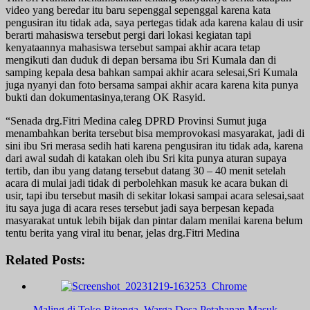
video yang beredar itu baru sepenggal sepenggal karena kata
pengusiran itu tidak ada, saya pertegas tidak ada karena kalau di usir
berarti mahasiswa tersebut pergi dari lokasi kegiatan tapi
kenyataannya mahasiswa tersebut sampai akhir acara tetap
mengikuti dan duduk di depan bersama ibu Sri Kumala dan di
samping kepala desa bahkan sampai akhir acara selesai,Sri Kumala
juga nyanyi dan foto bersama sampai akhir acara karena kita punya
bukti dan dokumentasinya,terang OK Rasyid.
“Senada drg.Fitri Medina caleg DPRD Provinsi Sumut juga
menambahkan berita tersebut bisa memprovokasi masyarakat, jadi di
sini ibu Sri merasa sedih hati karena pengusiran itu tidak ada, karena
dari awal sudah di katakan oleh ibu Sri kita punya aturan supaya
tertib, dan ibu yang datang tersebut datang 30 – 40 menit setelah
acara di mulai jadi tidak di perbolehkan masuk ke acara bukan di
usir, tapi ibu tersebut masih di sekitar lokasi sampai acara selesai,saat
itu saya juga di acara reses tersebut jadi saya berpesan kepada
masyarakat untuk lebih bijak dan pintar dalam menilai karena belum
tentu berita yang viral itu benar, jelas drg.Fitri Medina
Related Posts:
Maling di Toko Ritonga, Warga Desa Petahanan Masuk…