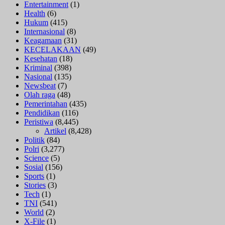
Entertainment
(1)
Health
(6)
Hukum
(415)
Internasional
(8)
Keagamaan
(31)
KECELAKAAN
(49)
Kesehatan
(18)
Kriminal
(398)
Nasional
(135)
Newsbeat
(7)
Olah raga
(48)
Pemerintahan
(435)
Pendidikan
(116)
Peristiwa
(8,445)
Artikel
(8,428)
Politik
(84)
Polri
(3,277)
Science
(5)
Sosial
(156)
Sports
(1)
Stories
(3)
Tech
(1)
TNI
(541)
World
(2)
X-File
(1)