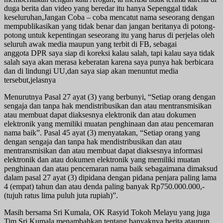
duga berita dan video yang beredar itu hanya Sepenggal tidak
keseluruhan,Jangan Coba – coba mencatut nama seseorang dengan
mempublikasikan yang tidak benar dan jangan beritanya di potong-
potong untuk kepentingan seseorang itu yang harus di perjelas oleh
seluruh awak media maupun yang terbit di FB, sebagai
anggota DPR saya siap di koreksi kalau salah, tapi kalau saya tidak
salah saya akan merasa keberatan karena saya punya hak berbicara
dan di lindungi UU,dan saya siap akan menuntut media
tersebut,jelasnya
Menurutnya Pasal 27 ayat (3) yang berbunyi, “Setiap orang dengan
sengaja dan tanpa hak mendistribusikan dan atau mentransmisikan
atau membuat dapat diaksesnya elektronik dan atau dokumen
elektronik yang memiliki muatan penghinaan dan atau pencemaran
nama baik”. Pasal 45 ayat (3) menyatakan, “Setiap orang yang
dengan sengaja dan tanpa hak mendistribusikan dan atau
mentransmisikan dan atau membuat dapat diaksesnya informasi
elektronik dan atau dokumen elektronik yang memiliki muatan
penghinaan dan atau pencemaran nama baik sebagaimana dimaksud
dalam pasal 27 ayat (3) dipidana dengan pidana penjara paling lama
4 (empat) tahun dan atau denda paling banyak Rp750.000.000,-
(tujuh ratus lima puluh juta rupiah)”.
Masih bersama Sri Kumala, OK Rasyid Tokoh Melayu yang juga
Tim Sri Kumala menambahkan tentang banyaknya berita ataupun