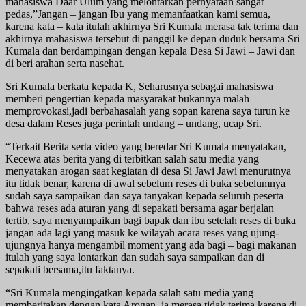
mahasiswa Daar Ulum yang melontarkan pernyataan sangat
pedas,”Jangan – jangan Ibu yang memanfaatkan kami semua,
karena kata – kata itulah akhirnya Sri Kumala merasa tak terima dan
akhirnya mahasiswa tersebut di panggil ke depan duduk bersama Sri
Kumala dan berdampingan dengan kepala Desa Si Jawi – Jawi dan
di beri arahan serta nasehat.
Sri Kumala berkata kepada K, Seharusnya sebagai mahasiswa
memberi pengertian kepada masyarakat bukannya malah
memprovokasi,jadi berbahasalah yang sopan karena saya turun ke
desa dalam Reses juga perintah undang – undang, ucap Sri.
“Terkait Berita serta video yang beredar Sri Kumala menyatakan,
Kecewa atas berita yang di terbitkan salah satu media yang
menyatakan arogan saat kegiatan di desa Si Jawi Jawi menurutnya
itu tidak benar, karena di awal sebelum reses di buka sebelumnya
sudah saya sampaikan dan saya tanyakan kepada seluruh peserta
bahwa reses ada aturan yang di sepakati bersama agar berjalan
tertib, saya menyampaikan bagi bapak dan ibu setelah reses di buka
jangan ada lagi yang masuk ke wilayah acara reses yang ujung-
ujungnya hanya mengambil moment yang ada bagi – bagi makanan
itulah yang saya lontarkan dan sudah saya sampaikan dan di
sepakati bersama,itu faktanya.
“Sri Kumala mengingatkan kepada salah satu media yang
memberitakan dengan kata Arogan, ia merasa tidak terima karena di