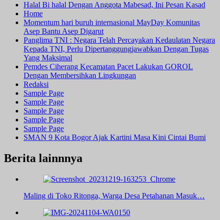
Halal Bi halal Dengan Anggota Mabesad, Ini Pesan Kasad
Home
Momentum hari buruh internasional MayDay Komunitas
Asep Bantu Asep Digarut
Panglima TNI : Negara Telah Percayakan Kedaulatan Negara
Kepada TNI, Perlu Dipertanggungjawabkan Dengan Tugas
Yang Maksimal
Pemdes Ciherang Kecamatan Pacet Lakukan GOROL
Dengan Membersihkan Lingkungan
Redaksi
Sample Page
Sample Page
Sample Page
Sample Page
Sample Page
SMAN 9 Kota Bogor Ajak Kartini Masa Kini Cintai Bumi
Berita lainnnya
Maling di Toko Ritonga, Warga Desa Petahanan Masuk…