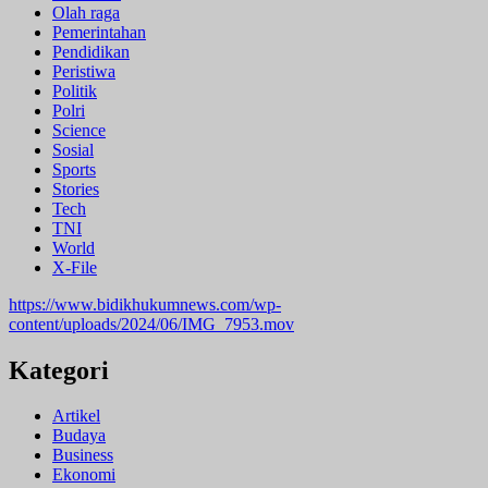
Olah raga
Pemerintahan
Pendidikan
Peristiwa
Politik
Polri
Science
Sosial
Sports
Stories
Tech
TNI
World
X-File
https://www.bidikhukumnews.com/wp-
content/uploads/2024/06/IMG_7953.mov
Kategori
Artikel
Budaya
Business
Ekonomi