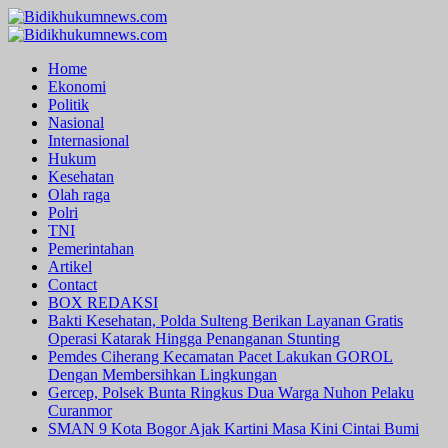
Skip
to
Primary
content
Menu
Home
Ekonomi
Politik
Nasional
Internasional
Hukum
Kesehatan
Olah raga
Polri
TNI
Pemerintahan
Artikel
Contact
BOX REDAKSI
Bakti Kesehatan, Polda Sulteng Berikan Layanan Gratis
Operasi Katarak Hingga Penanganan Stunting
Pemdes Ciherang Kecamatan Pacet Lakukan GOROL
Dengan Membersihkan Lingkungan
Gercep, Polsek Bunta Ringkus Dua Warga Nuhon Pelaku
Curanmor
SMAN 9 Kota Bogor Ajak Kartini Masa Kini Cintai Bumi