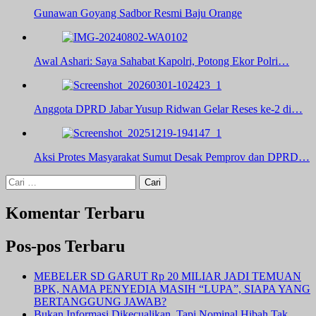
Gunawan Goyang Sadbor Resmi Baju Orange
Awal Ashari: Saya Sahabat Kapolri, Potong Ekor Polri…
Anggota DPRD Jabar Yusup Ridwan Gelar Reses ke-2 di…
Aksi Protes Masyarakat Sumut Desak Pemprov dan DPRD…
Cari
untuk:
Komentar Terbaru
Pos-pos Terbaru
MEBELER SD GARUT Rp 20 MILIAR JADI TEMUAN
BPK, NAMA PENYEDIA MASIH “LUPA”, SIAPA YANG
BERTANGGUNG JAWAB?
Bukan Informasi Dikecualikan, Tapi Nominal Hibah Tak