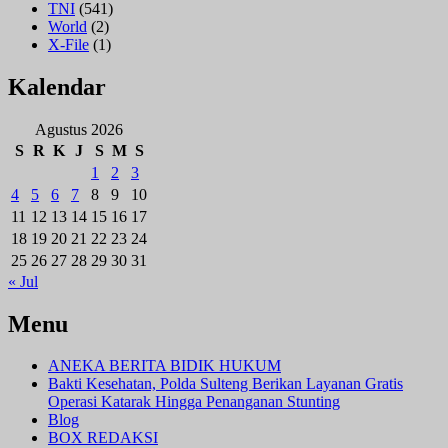
TNI
(541)
World
(2)
X-File
(1)
Kalendar
Agustus 2026
S
R
K
J
S
M
S
1
2
3
4
5
6
7
8
9
10
11
12
13
14
15
16
17
18
19
20
21
22
23
24
25
26
27
28
29
30
31
« Jul
Menu
ANEKA BERITA BIDIK HUKUM
Bakti Kesehatan, Polda Sulteng Berikan Layanan Gratis
Operasi Katarak Hingga Penanganan Stunting
Blog
BOX REDAKSI