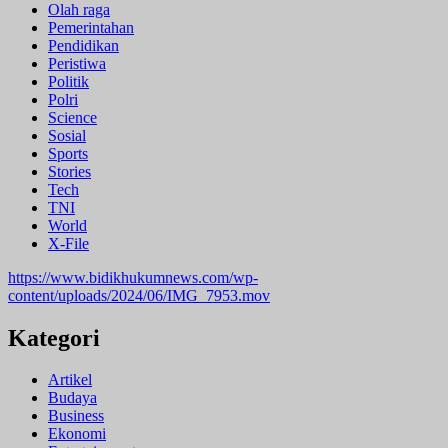
Olah raga
Pemerintahan
Pendidikan
Peristiwa
Politik
Polri
Science
Sosial
Sports
Stories
Tech
TNI
World
X-File
https://www.bidikhukumnews.com/wp-
content/uploads/2024/06/IMG_7953.mov
Kategori
Artikel
Budaya
Business
Ekonomi