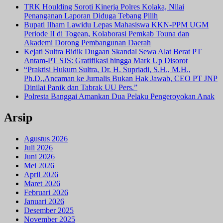
TRK Houlding Soroti Kinerja Polres Kolaka, Nilai
Penanganan Laporan Diduga Tebang Pilih
Bupati Ilham Lawidu Lepas Mahasiswa KKN-PPM UGM
Periode II di Togean, Kolaborasi Pemkab Touna dan
Akademi Dorong Pembangunan Daerah
Kejati Sultra Bidik Dugaan Skandal Sewa Alat Berat PT
Antam-PT SJS: Gratifikasi hingga Mark Up Disorot
“Praktisi Hukum Sultra, Dr. H. Supriadi, S.H., M.H.,
Ph.D.,Ancaman ke Jurnalis Bukan Hak Jawab, CEO PT JNP
Dinilai Panik dan Tabrak UU Pers.”
Polresta Banggai Amankan Dua Pelaku Pengeroyokan Anak
Arsip
Agustus 2026
Juli 2026
Juni 2026
Mei 2026
April 2026
Maret 2026
Februari 2026
Januari 2026
Desember 2025
November 2025