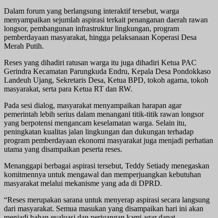
Dalam forum yang berlangsung interaktif tersebut, warga
menyampaikan sejumlah aspirasi terkait penanganan daerah rawan
longsor, pembangunan infrastruktur lingkungan, program
pemberdayaan masyarakat, hingga pelaksanaan Koperasi Desa
Merah Putih.
Reses yang dihadiri ratusan warga itu juga dihadiri Ketua PAC
Gerindra Kecamatan Parungkuda Endru, Kepala Desa Pondokkaso
Landeuh Ujang, Sekretaris Desa, Ketua BPD, tokoh agama, tokoh
masyarakat, serta para Ketua RT dan RW.
Pada sesi dialog, masyarakat menyampaikan harapan agar
pemerintah lebih serius dalam menangani titik-titik rawan longsor
yang berpotensi mengancam keselamatan warga. Selain itu,
peningkatan kualitas jalan lingkungan dan dukungan terhadap
program pemberdayaan ekonomi masyarakat juga menjadi perhatian
utama yang disampaikan peserta reses.
Menanggapi berbagai aspirasi tersebut, Teddy Setiady menegaskan
komitmennya untuk mengawal dan memperjuangkan kebutuhan
masyarakat melalui mekanisme yang ada di DPRD.
“Reses merupakan sarana untuk menyerap aspirasi secara langsung
dari masyarakat. Semua masukan yang disampaikan hari ini akan
menjadi bahan evaluasi dan perjuangan kami agar dapat