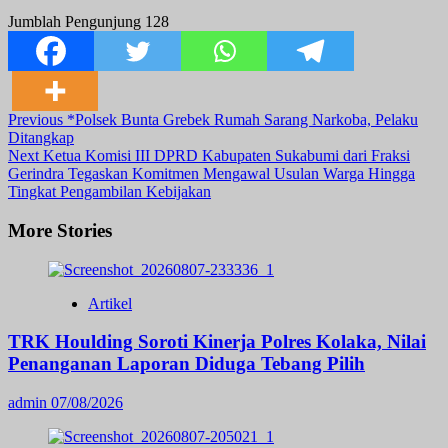
Jumblah Pengunjung
128
Post
Previous
*Polsek Bunta Grebek Rumah Sarang Narkoba, Pelaku
Ditangkap
Navigation
Next
Ketua Komisi III DPRD Kabupaten Sukabumi dari Fraksi
Gerindra Tegaskan Komitmen Mengawal Usulan Warga Hingga
Tingkat Pengambilan Kebijakan
More Stories
Artikel
TRK Houlding Soroti Kinerja Polres Kolaka, Nilai
Penanganan Laporan Diduga Tebang Pilih
admin
07/08/2026