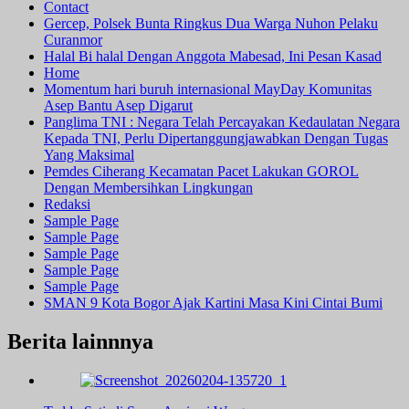
Contact
Gercep, Polsek Bunta Ringkus Dua Warga Nuhon Pelaku
Curanmor
Halal Bi halal Dengan Anggota Mabesad, Ini Pesan Kasad
Home
Momentum hari buruh internasional MayDay Komunitas
Asep Bantu Asep Digarut
Panglima TNI : Negara Telah Percayakan Kedaulatan Negara
Kepada TNI, Perlu Dipertanggungjawabkan Dengan Tugas
Yang Maksimal
Pemdes Ciherang Kecamatan Pacet Lakukan GOROL
Dengan Membersihkan Lingkungan
Redaksi
Sample Page
Sample Page
Sample Page
Sample Page
Sample Page
SMAN 9 Kota Bogor Ajak Kartini Masa Kini Cintai Bumi
Berita lainnnya