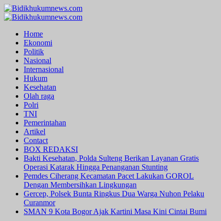
Skip
to
Primary
content
Menu
Home
Ekonomi
Politik
Nasional
Internasional
Hukum
Kesehatan
Olah raga
Polri
TNI
Pemerintahan
Artikel
Contact
BOX REDAKSI
Bakti Kesehatan, Polda Sulteng Berikan Layanan Gratis
Operasi Katarak Hingga Penanganan Stunting
Pemdes Ciherang Kecamatan Pacet Lakukan GOROL
Dengan Membersihkan Lingkungan
Gercep, Polsek Bunta Ringkus Dua Warga Nuhon Pelaku
Curanmor
SMAN 9 Kota Bogor Ajak Kartini Masa Kini Cintai Bumi