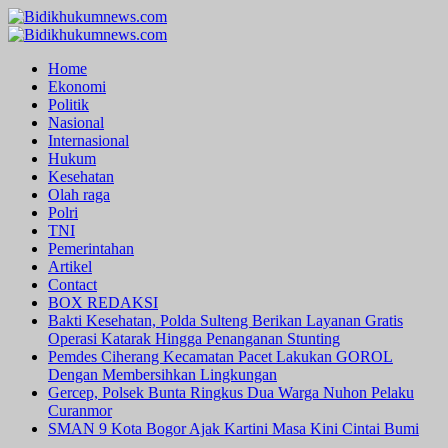
Skip
to
Primary
content
Menu
Home
Ekonomi
Politik
Nasional
Internasional
Hukum
Kesehatan
Olah raga
Polri
TNI
Pemerintahan
Artikel
Contact
BOX REDAKSI
Bakti Kesehatan, Polda Sulteng Berikan Layanan Gratis
Operasi Katarak Hingga Penanganan Stunting
Pemdes Ciherang Kecamatan Pacet Lakukan GOROL
Dengan Membersihkan Lingkungan
Gercep, Polsek Bunta Ringkus Dua Warga Nuhon Pelaku
Curanmor
SMAN 9 Kota Bogor Ajak Kartini Masa Kini Cintai Bumi