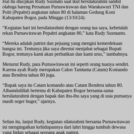
Hal itu diucpkan Rudy Susmato saat ikut bersilaturahmi sambil
olahrga bareng Persatuan Purnawirawan dan Warakawuri TNI dan
Polri (Pepabri) angkatan tahun 80 di halaman Gedung Koni
Kabupaten Bogor, pada Minggu (13/10/24).
“Kegiatan hari ini bersilaturahmi dengan orang tua saya, kebetulah
rekan Purnawirawan Pepabri angkatan 80,” kata Rudy Susmanto.
“Mereka adalah patriot dan pejuang yang mengisi kemerdekaan
bangsa ini. Tentunya jika saya direstui menjabat sebagai Bupati
Bogor, tentunya kami akan perhatikan dan kami urus,” tambahnya.
Menurut Rudy, para Purnawirawan ini seperti orang tuanya sendiri.
Karena ayah Rudy merupakan Calon Tamtama (Catam) Komando
atau Bendera tahun 80 juga.
“Bapak saya itu Catam komando atau Catam Bendera tahun 80.
Alhamdulillah bertemu di Kabupaten Bogor bersama-sama
bersilaturahmi dengan bapak dan ibu-ibu saya yang di usia purnanya
masih seger buger,” ujarnya.
Selian itu, lanjut Rudy, kegiatan silaturahmi bersama Purnawirawan
ini mengingatkan kehidupannya dari lahri hingga tumbuh dewasa
yang hidup sebagai seorang anak patriot.