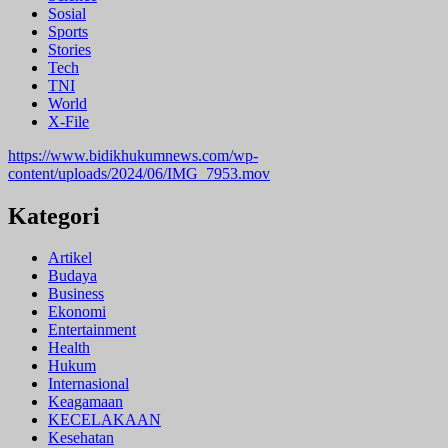
Sosial
Sports
Stories
Tech
TNI
World
X-File
https://www.bidikhukumnews.com/wp-
content/uploads/2024/06/IMG_7953.mov
Kategori
Artikel
Budaya
Business
Ekonomi
Entertainment
Health
Hukum
Internasional
Keagamaan
KECELAKAAN
Kesehatan