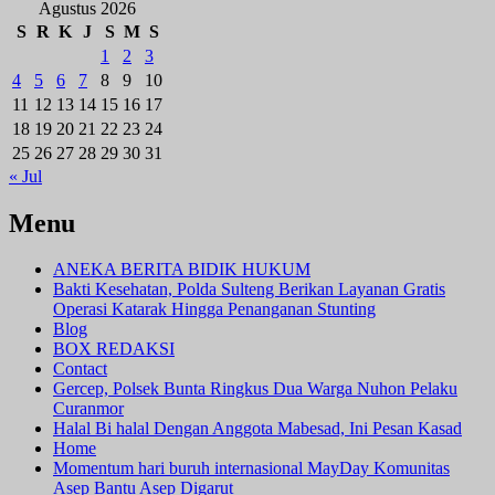
Agustus 2026
S
R
K
J
S
M
S
1
2
3
4
5
6
7
8
9
10
11
12
13
14
15
16
17
18
19
20
21
22
23
24
25
26
27
28
29
30
31
« Jul
Menu
ANEKA BERITA BIDIK HUKUM
Bakti Kesehatan, Polda Sulteng Berikan Layanan Gratis
Operasi Katarak Hingga Penanganan Stunting
Blog
BOX REDAKSI
Contact
Gercep, Polsek Bunta Ringkus Dua Warga Nuhon Pelaku
Curanmor
Halal Bi halal Dengan Anggota Mabesad, Ini Pesan Kasad
Home
Momentum hari buruh internasional MayDay Komunitas
Asep Bantu Asep Digarut