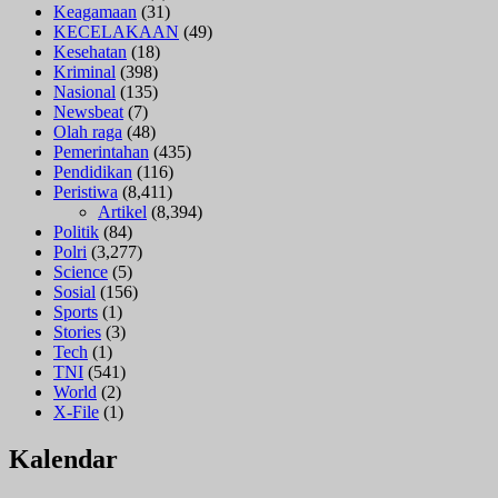
Keagamaan
(31)
KECELAKAAN
(49)
Kesehatan
(18)
Kriminal
(398)
Nasional
(135)
Newsbeat
(7)
Olah raga
(48)
Pemerintahan
(435)
Pendidikan
(116)
Peristiwa
(8,411)
Artikel
(8,394)
Politik
(84)
Polri
(3,277)
Science
(5)
Sosial
(156)
Sports
(1)
Stories
(3)
Tech
(1)
TNI
(541)
World
(2)
X-File
(1)
Kalendar