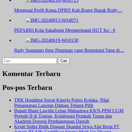
Mengenal Profil Ketua DPRD Kab.Bogor Bapak Rudy…
PEPABRI Kota Sukabumi Memperingati HUT Ke - 6
Rudy Susmanto figur Pimpinan yang Berpotensi Yang di…
Cari
untuk:
Komentar Terbaru
Pos-pos Terbaru
TRK Houlding Soroti Kinerja Polres Kolaka, Nilai
Penanganan Laporan Diduga Tebang Pilih
Bupati Ilham Lawidu Lepas Mahasiswa KKN-PPM UGM
Periode II di Togean, Kolaborasi Pemkab Touna dan
Akademi Dorong Pembangunan Daerah
Kejati Sultra Bidik Dugaan Skandal Sewa Alat Berat PT
Antam-PT SJS: Gratifikasi hingga Mark Up Disorot