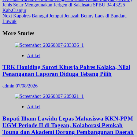
Post
Jenis Solar Menggunakan Jerigen di Salahsatu SPBU 34.43225
Navigation
Kab.Cianjur
Next
Kapolres Banggai Jemput Jenazah Benny Laos di Bandara
Luwuk
More Stories
Artikel
TRK Houlding Soroti Kinerja Polres Kolaka, Nilai
Penanganan Laporan Diduga Tebang Pilih
admin
07/08/2026
Artikel
Bupati Ilham Lawidu Lepas Mahasiswa KKN-PPM
UGM Periode II di Togean, Kolaborasi Pemkab
Touna dan Akademi Dorong Pembangunan Daerah