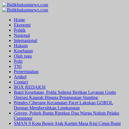
Skip
to
Primary
content
Menu
Home
Ekonomi
Politik
Nasional
Internasional
Hukum
Kesehatan
Olah raga
Polri
TNI
Pemerintahan
Artikel
Contact
BOX REDAKSI
Bakti Kesehatan, Polda Sulteng Berikan Layanan Gratis
Operasi Katarak Hingga Penanganan Stunting
Pemdes Ciherang Kecamatan Pacet Lakukan GOROL
Dengan Membersihkan Lingkungan
Gercep, Polsek Bunta Ringkus Dua Warga Nuhon Pelaku
Curanmor
SMAN 9 Kota Bogor Ajak Kartini Masa Kini Cintai Bumi