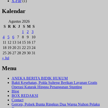
X-File
(1)
Kalendar
Agustus 2026
S
R
K
J
S
M
S
1
2
3
4
5
6
7
8
9
10
11
12
13
14
15
16
17
18
19
20
21
22
23
24
25
26
27
28
29
30
31
« Jul
Menu
ANEKA BERITA BIDIK HUKUM
Bakti Kesehatan, Polda Sulteng Berikan Layanan Gratis
Operasi Katarak Hingga Penanganan Stunting
Blog
BOX REDAKSI
Contact
Gercep, Polsek Bunta Ringkus Dua Warga Nuhon Pelaku