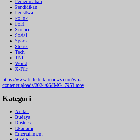
Pemerintahan
Pendidikan
Peristiwa
Politik
Polri
Science
Sosial
Sports
Stories
Tech
TNI
World
X-File
https://www.bidikhukumnews.com/wp-
content/uploads/2024/06/IMG_7953.mov
Kategori
Artikel
Budaya
Business
Ekonomi
Entertainment
Health