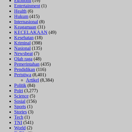
Ekonomi
(19)
Entertainment
(1)
Health
(6)
Hukum
(415)
Internasional
(8)
Keagamaan
(31)
KECELAKAAN
(49)
Kesehatan
(18)
Kriminal
(398)
Nasional
(135)
Newsbeat
(7)
Olah raga
(48)
Pemerintahan
(435)
Pendidikan
(116)
Peristiwa
(8,401)
Artikel
(8,384)
Politik
(84)
Polri
(3,277)
Science
(5)
Sosial
(156)
Sports
(1)
Stories
(3)
Tech
(1)
TNI
(541)
World
(2)