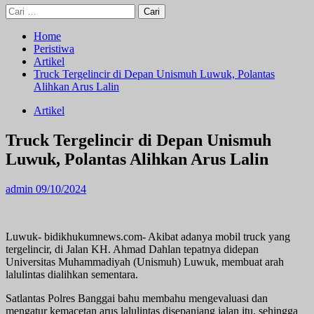
Cari
untuk:
Home
Peristiwa
Artikel
Truck Tergelincir di Depan Unismuh Luwuk, Polantas
Alihkan Arus Lalin
Artikel
Truck Tergelincir di Depan Unismuh
Luwuk, Polantas Alihkan Arus Lalin
admin
09/10/2024
Luwuk- bidikhukumnews.com- Akibat adanya mobil truck yang
tergelincir, di Jalan KH. Ahmad Dahlan tepatnya didepan
Universitas Muhammadiyah (Unismuh) Luwuk, membuat arah
lalulintas dialihkan sementara.
Satlantas Polres Banggai bahu membahu mengevaluasi dan
mengatur kemacetan arus lalulintas disepanjang jalan itu, sehingga