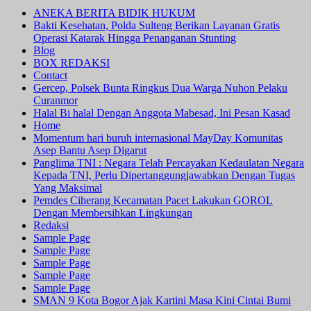
ANEKA BERITA BIDIK HUKUM
Bakti Kesehatan, Polda Sulteng Berikan Layanan Gratis
Operasi Katarak Hingga Penanganan Stunting
Blog
BOX REDAKSI
Contact
Gercep, Polsek Bunta Ringkus Dua Warga Nuhon Pelaku
Curanmor
Halal Bi halal Dengan Anggota Mabesad, Ini Pesan Kasad
Home
Momentum hari buruh internasional MayDay Komunitas
Asep Bantu Asep Digarut
Panglima TNI : Negara Telah Percayakan Kedaulatan Negara
Kepada TNI, Perlu Dipertanggungjawabkan Dengan Tugas
Yang Maksimal
Pemdes Ciherang Kecamatan Pacet Lakukan GOROL
Dengan Membersihkan Lingkungan
Redaksi
Sample Page
Sample Page
Sample Page
Sample Page
Sample Page
SMAN 9 Kota Bogor Ajak Kartini Masa Kini Cintai Bumi