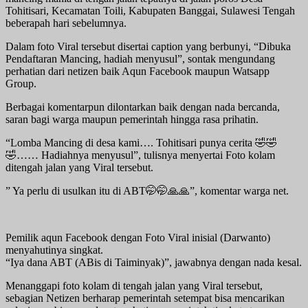
Tohitisari, Kecamatan Toili, Kabupaten Banggai, Sulawesi Tengah
beberapah hari sebelumnya.
Dalam foto Viral tersebut disertai caption yang berbunyi, “Dibuka
Pendaftaran Mancing, hadiah menyusul”, sontak mengundang
perhatian dari netizen baik Aqun Facebook maupun Watsapp
Group.
Berbagai komentarpun dilontarkan baik dengan nada bercanda,
saran bagi warga maupun pemerintah hingga rasa prihatin.
“Lomba Mancing di desa kami…. Tohitisari punya cerita 🤣🤣
🤣…… Hadiahnya menyusul”, tulisnya menyertai Foto kolam
ditengah jalan yang Viral tersebut.
” Ya perlu di usulkan itu di ABT🤭🤭🙏🙏”, komentar warga net.
Pemilik aqun Facebook dengan Foto Viral inisial (Darwanto)
menyahutinya singkat.
“Iya dana ABT (ABis di Taiminyak)”, jawabnya dengan nada kesal.
Menanggapi foto kolam di tengah jalan yang Viral tersebut,
sebagian Netizen berharap pemerintah setempat bisa mencarikan