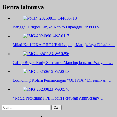
Berita lainnnya
Bangga! Brigpol Akyko Kapito Dipanggil PP POTSI…
Milad Ke 1 UKA GROUP di Lapang Mangkalaya Dihadiri…
Cabup Bogor Rudy Susmanto Mancing bersama Warga di…
Lounching Kolam Pemancingan "OLIVIA " Diresmikan,…
*Ketua Presidium FPII Hadiri Perayaan Anniversary…
Cari
untuk: