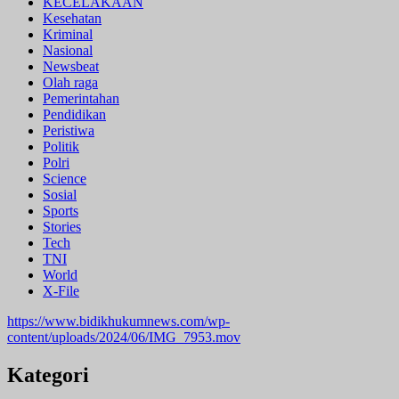
KECELAKAAN
Kesehatan
Kriminal
Nasional
Newsbeat
Olah raga
Pemerintahan
Pendidikan
Peristiwa
Politik
Polri
Science
Sosial
Sports
Stories
Tech
TNI
World
X-File
https://www.bidikhukumnews.com/wp-
content/uploads/2024/06/IMG_7953.mov
Kategori