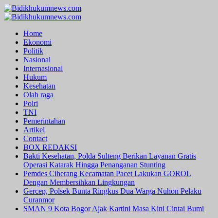
Skip
to
Primary
content
Menu
Home
Ekonomi
Politik
Nasional
Internasional
Hukum
Kesehatan
Olah raga
Polri
TNI
Pemerintahan
Artikel
Contact
BOX REDAKSI
Bakti Kesehatan, Polda Sulteng Berikan Layanan Gratis
Operasi Katarak Hingga Penanganan Stunting
Pemdes Ciherang Kecamatan Pacet Lakukan GOROL
Dengan Membersihkan Lingkungan
Gercep, Polsek Bunta Ringkus Dua Warga Nuhon Pelaku
Curanmor
SMAN 9 Kota Bogor Ajak Kartini Masa Kini Cintai Bumi