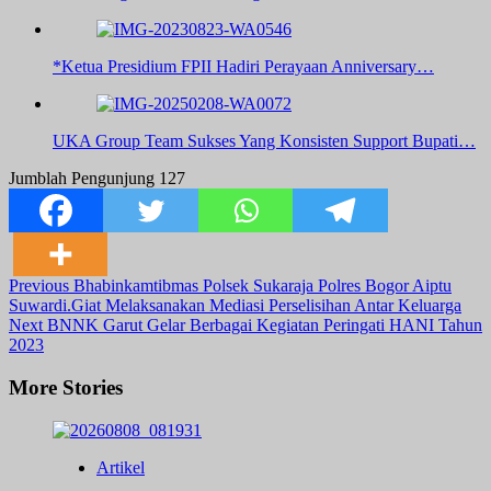
*Ketua Presidium FPII Hadiri Perayaan Anniversary…
UKA Group Team Sukses Yang Konsisten Support Bupati…
Jumblah Pengunjung
127
Post
Previous
Bhabinkamtibmas Polsek Sukaraja Polres Bogor Aiptu
Suwardi.Giat Melaksanakan Mediasi Perselisihan Antar Keluarga
Navigation
Next
BNNK Garut Gelar Berbagai Kegiatan Peringati HANI Tahun
2023
More Stories
Artikel