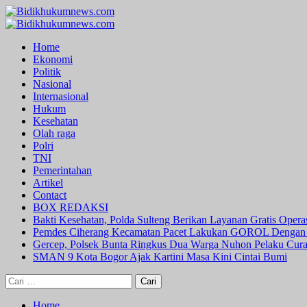
Skip
to
Primary
content
Menu
Home
Ekonomi
Politik
Nasional
Internasional
Hukum
Kesehatan
Olah raga
Polri
TNI
Pemerintahan
Artikel
Contact
BOX REDAKSI
Bakti Kesehatan, Polda Sulteng Berikan Layanan Gratis Oper
Pemdes Ciherang Kecamatan Pacet Lakukan GOROL Dengan
Gercep, Polsek Bunta Ringkus Dua Warga Nuhon Pelaku Cur
SMAN 9 Kota Bogor Ajak Kartini Masa Kini Cintai Bumi
Cari
untuk:
Home