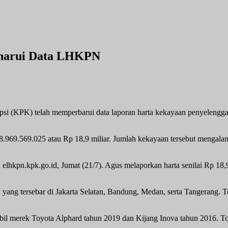
aharui Data LHKPN
si (KPK) telah memperbarui data laporan harta kekayaan penyelengg
8.969.569.025 atau Rp 18,9 miliar. Jumlah kekayaan tersebut mengala
kpn.kpk.go.id, Jumat (21/7). Agus melaporkan harta senilai Rp 18,9 m
yang tersebar di Jakarta Selatan, Bandung, Medan, serta Tangerang. To
mobil merek Toyota Alphard tahun 2019 dan Kijang Inova tahun 2016. Tota