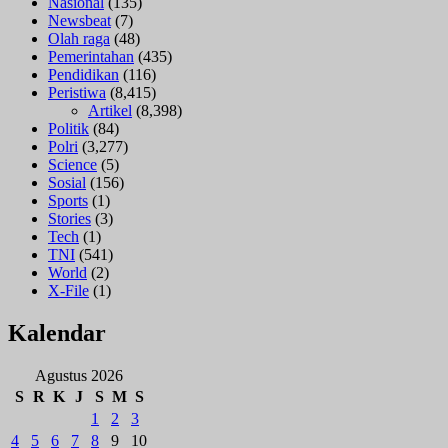
Nasional
(135)
Newsbeat
(7)
Olah raga
(48)
Pemerintahan
(435)
Pendidikan
(116)
Peristiwa
(8,415)
Artikel
(8,398)
Politik
(84)
Polri
(3,277)
Science
(5)
Sosial
(156)
Sports
(1)
Stories
(3)
Tech
(1)
TNI
(541)
World
(2)
X-File
(1)
Kalendar
Agustus 2026
S
R
K
J
S
M
S
1
2
3
4
5
6
7
8
9
10