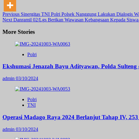
Post
Previous
Sinergitas TNI Polri Polsek Nanggung Lakukan Dialogis W
Next
Danramil 02/Lgs Berikan Wawasan Kebangsaan Kepada Siswa
Navigation
More Stories
Polri
Ekshumasi Jenazah Bayu Adityawan, Polda Sulteng
admin
03/10/2024
Polri
TNI
Operasi Madago Raya 2024 Berlanjut Tahap IV, 253 
admin
03/10/2024