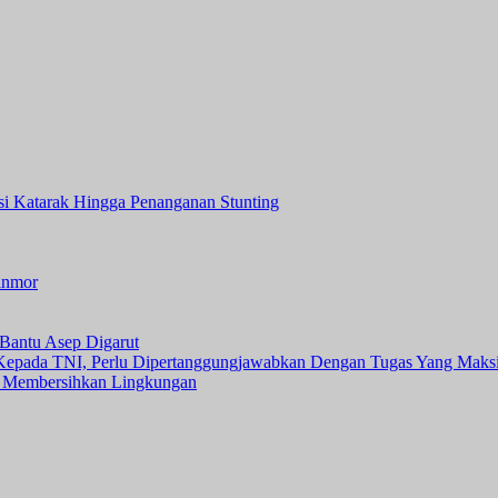
asi Katarak Hingga Penanganan Stunting
anmor
Bantu Asep Digarut
 Kepada TNI, Perlu Dipertanggungjawabkan Dengan Tugas Yang Maks
 Membersihkan Lingkungan