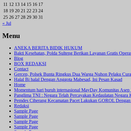
11
12
13
14
15
16
17
18
19
20
21
22
23
24
25
26
27
28
29
30
31
« Jul
Menu
ANEKA BERITA BIDIK HUKUM
Bakti Kesehatan, Polda Sulteng Berikan Layanan Gratis Oper
Blog
BOX REDAKSI
Contact
Gercep, Polsek Bunta Ringkus Dua Warga Nuhon Pelaku Cur
Halal Bi halal Dengan Anggota Mabesad, Ini Pesan Kasad
Home
Momentum hari buruh internasional MayDay Komunitas Asep 
Panglima TNI : Negara Telah Percayakan Kedaulatan Negara
Pemdes Ciherang Kecamatan Pacet Lakukan GOROL Dengan
Redaksi
Sample Page
Sample Page
Sample Page
Sample Page