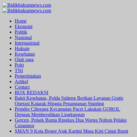
Skip
to
Primary
content
Menu
Home
Ekonomi
Politik
Nasional
Internasional
Hukum
Kesehatan
Olah raga
Polri
TNI
Pemerintahan
Artikel
Contact
BOX REDAKSI
Bakti Kesehatan, Polda Sulteng Berikan Layanan Gratis
Operasi Katarak Hingga Penanganan Stunting
Pemdes Ciherang Kecamatan Pacet Lakukan GOROL
Dengan Membersihkan Lingkungan
Gercep, Polsek Bunta Ringkus Dua Warga Nuhon Pelaku
Curanmor
SMAN 9 Kota Bogor Ajak Kartini Masa Kini Cintai Bumi