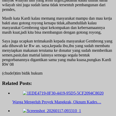
banyak wilayah lain yang lebih urgen,padahal kalau dilihat sama
wilayah sini juga sudah lama tidak tersentuh pembangunan dari
pemdes,
Masih kata Kardi kalau memang masyarakat mampu dan mau kerja
bakti atau gotong royong kenapa tidak,alhamdulilah kalau
masyarakat Gembrong sipat kekompakan dan kebersamaannya
masih kuat,jadi kita bisa membangun dengan gotong royong,
Saya juga ucapkan terimakasih kepada masyarakat Gembrong yang
ada dibawah ke Rw an. saya,kepada ibu,ibu yang sudah membatu
menyiapkan makanan terutama ke donatur yang sudah memberikan
semen,pasir,dan matrial lainnya semoga segala bentuk
pengorbanannya digantikan sama yang maha kuasa,pungkas Kardi
RW 08
(chudel)tim bidik hukum
Related Posts:
Warga Mengeluh Proyek Mangkrak, Oknum Kades…