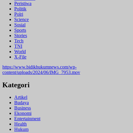
Peristiwa
Politik
Polri
Science
Sosial
Sports
Stories
Tech
TNI
World
X-File
https://www.bidikhukumnews.com/wp-
content/uploads/2024/06/IMG_7953.mov
Kategori
Artikel
Budaya
Business
Ekonomi
Entertainment
Health
Hukum