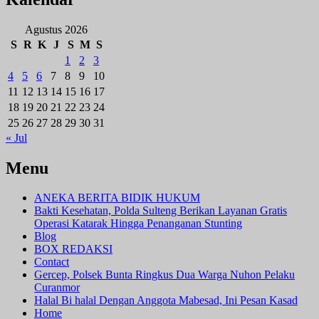
Agustus 2026
S
R
K
J
S
M
S
1
2
3
4
5
6
7
8
9
10
11
12
13
14
15
16
17
18
19
20
21
22
23
24
25
26
27
28
29
30
31
« Jul
Menu
ANEKA BERITA BIDIK HUKUM
Bakti Kesehatan, Polda Sulteng Berikan Layanan Gratis
Operasi Katarak Hingga Penanganan Stunting
Blog
BOX REDAKSI
Contact
Gercep, Polsek Bunta Ringkus Dua Warga Nuhon Pelaku
Curanmor
Halal Bi halal Dengan Anggota Mabesad, Ini Pesan Kasad
Home