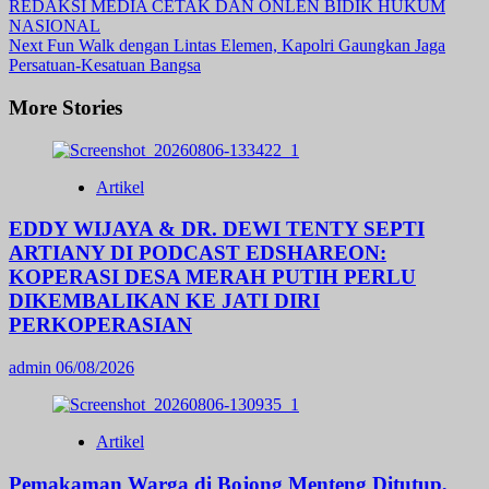
REDAKSI MEDIA CETAK DAN ONLEN BIDIK HUKUM
Navigation
NASIONAL
Next
Fun Walk dengan Lintas Elemen, Kapolri Gaungkan Jaga
Persatuan-Kesatuan Bangsa
More Stories
Artikel
EDDY WIJAYA & DR. DEWI TENTY SEPTI
ARTIANY DI PODCAST EDSHAREON:
KOPERASI DESA MERAH PUTIH PERLU
DIKEMBALIKAN KE JATI DIRI
PERKOPERASIAN
admin
06/08/2026
Artikel
Pemakaman Warga di Bojong Menteng Ditutup,