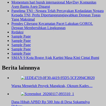
Momentum hari buruh internasional MayDay Komunitas
Asep Bantu Asep Digarut
Panglima TNI : Negara Telah Percayakan Kedaulatan Negara
Kepada TNI, Perlu Dipertanggungjawabkan Dengan Tugas
Yang Maksimal
Pemdes Ciherang Kecamatan Pacet Lakukan GOROL
Dengan Membersihkan Lingkungan
Redaksi
Sample Page
Sample Page
Sample Page
Sample Page
Sample Page
SMAN 9 Kota Bogor Ajak Kartini Masa Kini Cintai Bumi
Berita lainnnya
Warga Mengeluh Proyek Mangkrak, Oknum Kades…
Dana Hibah APBD Rp 500 Juta di Desa Sukamulya