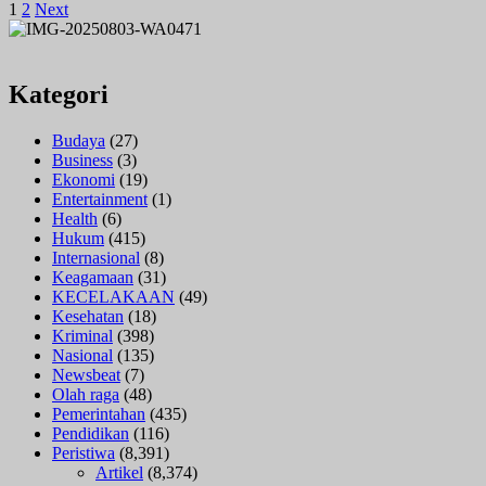
Paginasi
more
1
2
Next
about
pos
Kapolsek
Bualemo
Hadiri
Kategori
Konsultasi
Publik
Budaya
(27)
PT.
Business
(3)
BPSP
Ekonomi
(19)
di
Entertainment
(1)
Desa
Health
(6)
Toiba
Hukum
(415)
Internasional
(8)
Keagamaan
(31)
KECELAKAAN
(49)
Kesehatan
(18)
Kriminal
(398)
Nasional
(135)
Newsbeat
(7)
Olah raga
(48)
Pemerintahan
(435)
Pendidikan
(116)
Peristiwa
(8,391)
Artikel
(8,374)