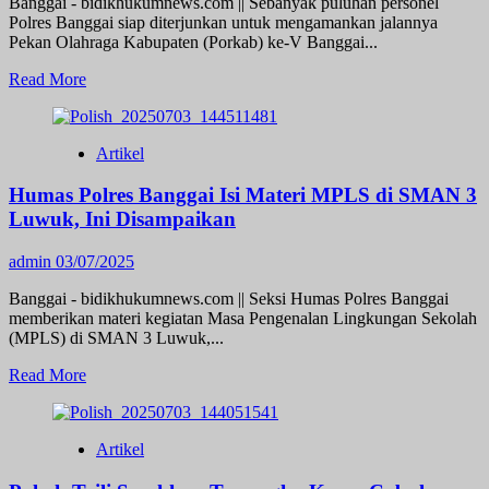
Banggai - bidikhukumnews.com || Sebanyak puluhan personel
Maling
Polres Banggai siap diterjunkan untuk mengamankan jalannya
dan
Pekan Olahraga Kabupaten (Porkab) ke-V Banggai...
Barang
Elektronik
Read
Read More
Senilai
more
Rp12
about
Juta
58
Artikel
Raib
Polisi
Siap
Humas Polres Banggai Isi Materi MPLS di SMAN 3
Amankan
Jalannya
Luwuk, Ini Disampaikan
Porkab
ke-
admin
03/07/2025
V
Banggai
Banggai - bidikhukumnews.com || Seksi Humas Polres Banggai
2025
memberikan materi kegiatan Masa Pengenalan Lingkungan Sekolah
(MPLS) di SMAN 3 Luwuk,...
Read
Read More
more
about
Humas
Artikel
Polres
Banggai