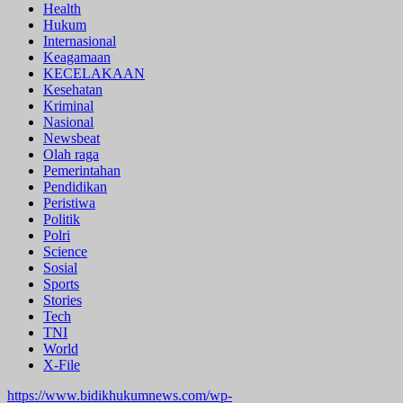
Health
Hukum
Internasional
Keagamaan
KECELAKAAN
Kesehatan
Kriminal
Nasional
Newsbeat
Olah raga
Pemerintahan
Pendidikan
Peristiwa
Politik
Polri
Science
Sosial
Sports
Stories
Tech
TNI
World
X-File
https://www.bidikhukumnews.com/wp-