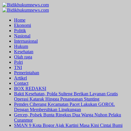
Skip
to
Primary
content
Menu
Home
Ekonomi
Politik
Nasional
Internasional
Hukum
Kesehatan
Olah raga
Polri
TNI
Pemerintahan
Artikel
Contact
BOX REDAKSI
Bakti Kesehatan, Polda Sulteng Berikan Layanan Gratis
Operasi Katarak Hingga Penanganan Stunting
Pemdes Ciherang Kecamatan Pacet Lakukan GOROL
Dengan Membersihkan Lingkungan
Gercep, Polsek Bunta Ringkus Dua Warga Nuhon Pelaku
Curanmor
SMAN 9 Kota Bogor Ajak Kartini Masa Kini Cintai Bumi