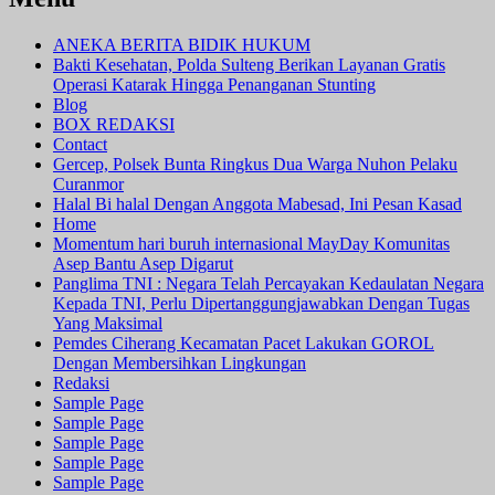
ANEKA BERITA BIDIK HUKUM
Bakti Kesehatan, Polda Sulteng Berikan Layanan Gratis
Operasi Katarak Hingga Penanganan Stunting
Blog
BOX REDAKSI
Contact
Gercep, Polsek Bunta Ringkus Dua Warga Nuhon Pelaku
Curanmor
Halal Bi halal Dengan Anggota Mabesad, Ini Pesan Kasad
Home
Momentum hari buruh internasional MayDay Komunitas
Asep Bantu Asep Digarut
Panglima TNI : Negara Telah Percayakan Kedaulatan Negara
Kepada TNI, Perlu Dipertanggungjawabkan Dengan Tugas
Yang Maksimal
Pemdes Ciherang Kecamatan Pacet Lakukan GOROL
Dengan Membersihkan Lingkungan
Redaksi
Sample Page
Sample Page
Sample Page
Sample Page
Sample Page