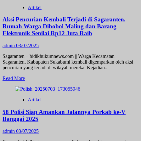
Semarak
Artikel
Bhayangkara
Open
Aksi Pencurian Kembali Terjadi di Sagaranten,
Tournamen
Domino
Rumah Warga Dibobol Maling dan Barang
Kapolda
Elektronik Senilai Rp12 Juta Raib
Cup
Resmi
admin
03/07/2025
Dibuka,
Ribuan
Sagaranten – bidikhukumnews.com || Warga Kecamatan
Peserta
Sagaranten, Kabupaten Sukabumi kembali digemparkan oleh aksi
Adu
pencurian yang terjadi di wilayah mereka. Kejadian...
Strategi
Read
Read More
more
about
Aksi
Artikel
Pencurian
Kembali
58 Polisi Siap Amankan Jalannya Porkab ke-V
Terjadi
di
Banggai 2025
Sagaranten,
Rumah
admin
03/07/2025
Warga
Dibobol