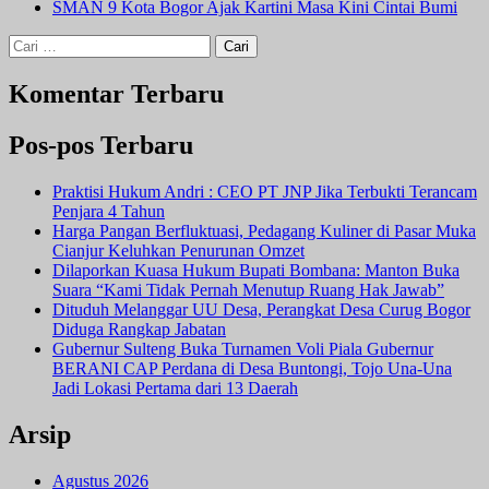
SMAN 9 Kota Bogor Ajak Kartini Masa Kini Cintai Bumi
Cari
untuk:
Komentar Terbaru
Pos-pos Terbaru
Praktisi Hukum Andri : CEO PT JNP Jika Terbukti Terancam
Penjara 4 Tahun
Harga Pangan Berfluktuasi, Pedagang Kuliner di Pasar Muka
Cianjur Keluhkan Penurunan Omzet
Dilaporkan Kuasa Hukum Bupati Bombana: Manton Buka
Suara “Kami Tidak Pernah Menutup Ruang Hak Jawab”
Dituduh Melanggar UU Desa, Perangkat Desa Curug Bogor
Diduga Rangkap Jabatan
Gubernur Sulteng Buka Turnamen Voli Piala Gubernur
BERANI CAP Perdana di Desa Buntongi, Tojo Una-Una
Jadi Lokasi Pertama dari 13 Daerah
Arsip
Agustus 2026