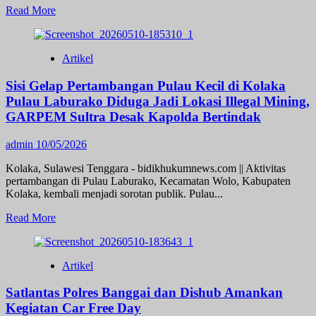
Read
Read More
more
about
Polsek
Artikel
Jasinga
Beserta
Sisi Gelap Pertambangan Pulau Kecil di Kolaka
jajarannya
Melakukan
‎Pulau Laburako Diduga Jadi Lokasi Illegal Mining,
pengamanan
GARPEM Sultra Desak Kapolda Bertindak
Nobar
PERSIB
admin
10/05/2026
VS
PERSIJA
Kolaka, Sulawesi Tenggara - bidikhukumnews.com || Aktivitas
DI
pertambangan di Pulau Laburako, Kecamatan Wolo, Kabupaten
GOR
Kolaka, kembali menjadi sorotan publik. Pulau...
JASINGA,
Read
Read More
more
about
Sisi
Artikel
Gelap
Pertambangan
Satlantas Polres Banggai dan Dishub Amankan
Pulau
Kecil
Kegiatan Car Free Day