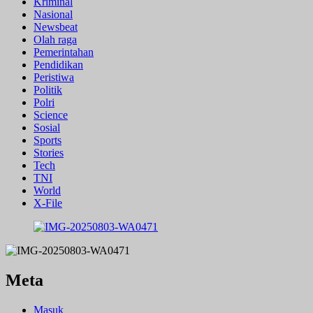
Kriminal
Nasional
Newsbeat
Olah raga
Pemerintahan
Pendidikan
Peristiwa
Politik
Polri
Science
Sosial
Sports
Stories
Tech
TNI
World
X-File
Meta
Masuk