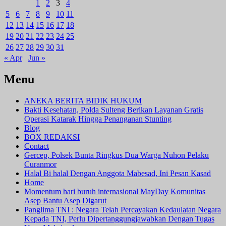
1
2
3
4
5
6
7
8
9
10
11
12
13
14
15
16
17
18
19
20
21
22
23
24
25
26
27
28
29
30
31
« Apr
Jun »
Menu
ANEKA BERITA BIDIK HUKUM
Bakti Kesehatan, Polda Sulteng Berikan Layanan Gratis
Operasi Katarak Hingga Penanganan Stunting
Blog
BOX REDAKSI
Contact
Gercep, Polsek Bunta Ringkus Dua Warga Nuhon Pelaku
Curanmor
Halal Bi halal Dengan Anggota Mabesad, Ini Pesan Kasad
Home
Momentum hari buruh internasional MayDay Komunitas
Asep Bantu Asep Digarut
Panglima TNI : Negara Telah Percayakan Kedaulatan Negara
Kepada TNI, Perlu Dipertanggungjawabkan Dengan Tugas