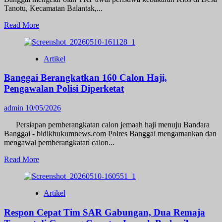
Tanotu, Kecamatan Balantak,...
Read
Read More
more
about
Polsek
Artikel
Balantak
Olah
Banggai Berangkatkan 160 Calon Haji,
TKP
Awal
Pengawalan Polisi Diperketat
Kebakaran
Kios
admin
10/05/2026
di
Tanotu,
Persiapan pemberangkatan calon jemaah haji menuju Bandara
Kerugian
Banggai - bidikhukumnews.com Polres Banggai mengamankan dan
Ditaksir
mengawal pemberangkatan calon...
Rp200
Juta
Read
Read More
more
about
Banggai
Artikel
Berangkatkan
160
Respon Cepat Tim SAR Gabungan, Dua Remaja
Calon
Haji,