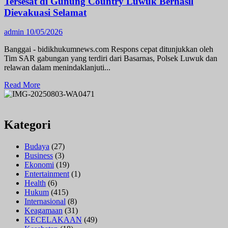
Tersesat di Gunung Country Luwuk Berhasil
Pengawalan
Dievakuasi Selamat
Polisi
Diperketat
admin
10/05/2026
Banggai - bidikhukumnews.com Respons cepat ditunjukkan oleh
Tim SAR gabungan yang terdiri dari Basarnas, Polsek Luwuk dan
relawan dalam menindaklanjuti...
Read
Read More
more
about
Respon
Cepat
Kategori
Tim
SAR
Budaya
(27)
Gabungan,
Business
(3)
Dua
Ekonomi
(19)
Remaja
Entertainment
(1)
Tersesat
Health
(6)
di
Hukum
(415)
Gunung
Internasional
(8)
Country
Keagamaan
(31)
Luwuk
KECELAKAAN
(49)
Berhasil