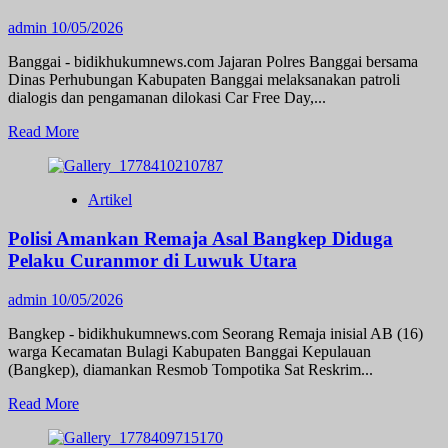
di
Kolaka
admin
10/05/2026
‎Pulau
Laburako
Banggai - bidikhukumnews.com Jajaran Polres Banggai bersama
Diduga
Dinas Perhubungan Kabupaten Banggai melaksanakan patroli
Jadi
dialogis dan pengamanan dilokasi Car Free Day,...
Lokasi
Illegal
Read
Read More
Mining,
more
GARPEM
about
Sultra
Satlantas
Artikel
Desak
Polres
Kapolda
Banggai
Polisi Amankan Remaja Asal Bangkep Diduga
Bertindak
dan
Dishub
Pelaku Curanmor di Luwuk Utara
Amankan
Kegiatan
admin
10/05/2026
Car
Free
Bangkep - bidikhukumnews.com Seorang Remaja inisial AB (16)
Day
warga Kecamatan Bulagi Kabupaten Banggai Kepulauan
(Bangkep), diamankan Resmob Tompotika Sat Reskrim...
Read
Read More
more
about