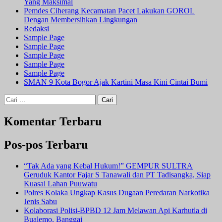
Yang Maksimal
Pemdes Ciherang Kecamatan Pacet Lakukan GOROL
Dengan Membersihkan Lingkungan
Redaksi
Sample Page
Sample Page
Sample Page
Sample Page
Sample Page
SMAN 9 Kota Bogor Ajak Kartini Masa Kini Cintai Bumi
Cari
untuk:
Komentar Terbaru
Pos-pos Terbaru
“Tak Ada yang Kebal Hukum!” GEMPUR SULTRA
Geruduk Kantor Fajar S Tanawali dan PT Tadisangka, Siap
Kuasai Lahan Puuwatu
Polres Kolaka Ungkap Kasus Dugaan Peredaran Narkotika
Jenis Sabu
Kolaborasi Polisi-BPBD 12 Jam Melawan Api Karhutla di
Bualemo, Banggai