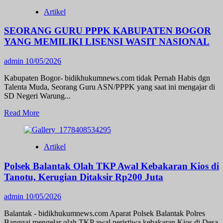
Polisi
Artikel
Amankan
Remaja
SEORANG GURU PPPK KABUPATEN BOGOR
Asal
Bangkep
YANG MEMILIKI LISENSI WASIT NASIONAL
Diduga
Pelaku
admin
10/05/2026
Curanmor
di
Kabupaten Bogor- bidikhukumnews.com tidak Pernah Habis dgn
Luwuk
Talenta Muda, Seorang Guru ASN/PPPK yang saat ini mengajar di
Utara
SD Negeri Warung...
Read
Read More
more
about
SEORANG
Artikel
GURU
PPPK
Polsek Balantak Olah TKP Awal Kebakaran Kios di
KABUPATEN
BOGOR
Tanotu, Kerugian Ditaksir Rp200 Juta
YANG
MEMILIKI
admin
10/05/2026
LISENSI
WASIT
Balantak - bidikhukumnews.com Aparat Polsek Balantak Polres
NASIONAL
Banggai mengelar olah TKP awal peristiwa kebakaran Kios di Desa