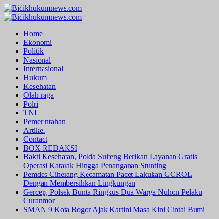
Skip
to
Primary
content
Menu
Home
Ekonomi
Politik
Nasional
Internasional
Hukum
Kesehatan
Olah raga
Polri
TNI
Pemerintahan
Artikel
Contact
BOX REDAKSI
Bakti Kesehatan, Polda Sulteng Berikan Layanan Gratis
Operasi Katarak Hingga Penanganan Stunting
Pemdes Ciherang Kecamatan Pacet Lakukan GOROL
Dengan Membersihkan Lingkungan
Gercep, Polsek Bunta Ringkus Dua Warga Nuhon Pelaku
Curanmor
SMAN 9 Kota Bogor Ajak Kartini Masa Kini Cintai Bumi