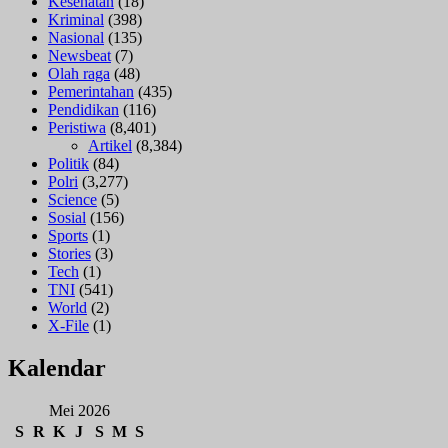
Kesehatan
(18)
Dievakuasi
Kriminal
(398)
Selamat
Nasional
(135)
Newsbeat
(7)
Olah raga
(48)
Pemerintahan
(435)
Pendidikan
(116)
Peristiwa
(8,401)
Artikel
(8,384)
Politik
(84)
Polri
(3,277)
Science
(5)
Sosial
(156)
Sports
(1)
Stories
(3)
Tech
(1)
TNI
(541)
World
(2)
X-File
(1)
Kalendar
Mei 2026
S
R
K
J
S
M
S