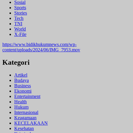
Sosial
Sports
Stories
Tech
TNI
World
X-File
https://www.bidikhukumnews.com/wp-
content/uploads/2024/06/IMG_7953.mov
Kategori
Artikel
Budaya
Business
Ekonomi
Entertainment
Health
Hukum
Internasional
Keagamaan
KECELAKAAN
Kesehatan