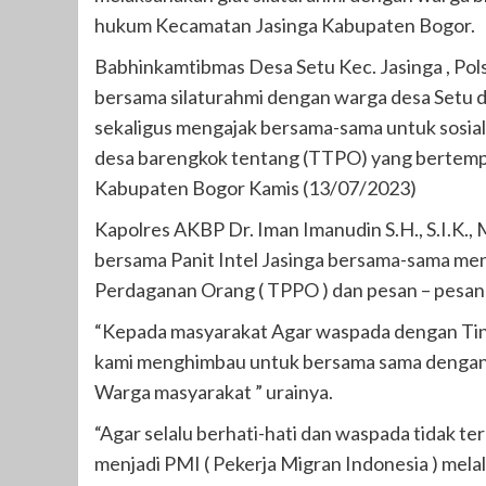
hukum Kecamatan Jasinga Kabupaten Bogor.
Babhinkamtibmas Desa Setu Kec. Jasinga , Pols
bersama silaturahmi dengan warga desa Setu
sekaligus mengajak bersama-sama untuk sosia
desa barengkok tentang (TTPO) yang bertempa
Kabupaten Bogor Kamis (13/07/2023)
Kapolres AKBP Dr. Iman Imanudin S.H., S.I.K.,
bersama Panit Intel Jasinga bersama-sama m
Perdaganan Orang ( TPPO ) dan pesan – pesan
“Kepada masyarakat Agar waspada dengan Tin
kami menghimbau untuk bersama sama dengan
Warga masyarakat ” urainya.
“Agar selalu berhati-hati dan waspada tidak te
menjadi PMI ( Pekerja Migran Indonesia ) melalui 