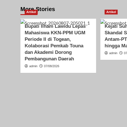
More Stories
Artikel
Artikel
Bupati Ilham Lawidu Lepas
Kejati Su
Mahasiswa KKN-PPM UGM
Skandal S
Periode II di Togean,
Antam-PT 
Kolaborasi Pemkab Touna
hingga Ma
dan Akademi Dorong
admin
0
Pembangunan Daerah
admin
07/08/2026