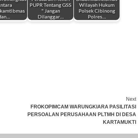
ntara
PUPR Tentang GSS
Wilayah Hukum
nkamtibmas
" Jangan
Polsek Cibinong
dan…
Dilanggar…
Polres…
Next
FROKOPIMCAM WARUNGKIARA PASILITASI
PERSOALAN PERUSAHAAN PLTMH DI DESA
KARTAMUKTI