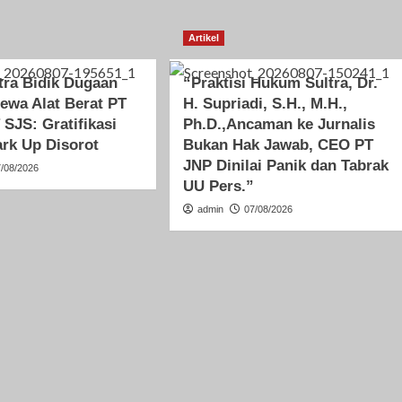
Artikel
ltra Bidik Dugaan
“Praktisi Hukum Sultra, Dr.
ewa Alat Berat PT
H. Supriadi, S.H., M.H.,
SJS: Gratifikasi
Ph.D.,Ancaman ke Jurnalis
rk Up Disorot
Bukan Hak Jawab, CEO PT
JNP Dinilai Panik dan Tabrak
7/08/2026
UU Pers.”
admin
07/08/2026