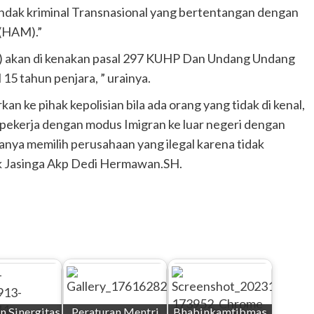
ndak kriminal Transnasional yang bertentangan dengan
 (HAM).”
O ) akan di kenakan pasal 297 KUHP Dan Undang Undang
5 tahun penjara, ” urainya.
 ke pihak kepolisian bila ada orang yang tidak di kenal,
pekerja dengan modus Imigran ke luar negeri dengan
nya memilih perusahaan yang ilegal karena tidak
k Jasinga Akp Dedi Hermawan.SH.
n Sinergitas
Peraturan Mentri
Bhabinkamtibmas