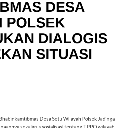
BMAS DESA
H POLSEK
UKAN DIALOGIS
KAN SITUASI
Bhabinkamtibmas Desa Setu Wilayah Polsek Jadinga
naannya sekaligus sosialisasi tentang TPPO wilayah