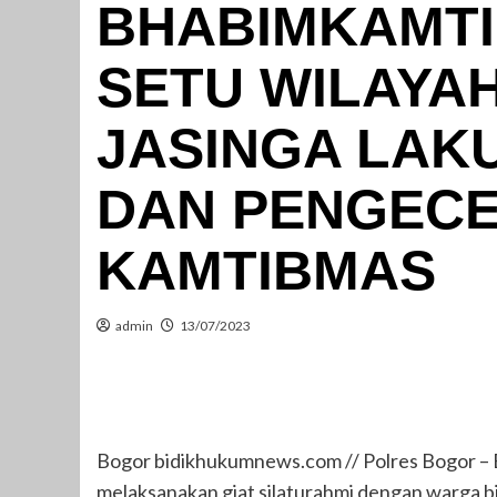
BHABIMKAMTI
SETU WILAYA
JASINGA LAK
DAN PENGECE
KAMTIBMAS
admin
13/07/2023
Bogor bidikhukumnews.com // Polres Bogor – 
melaksanakan giat silaturahmi dengan warga bi