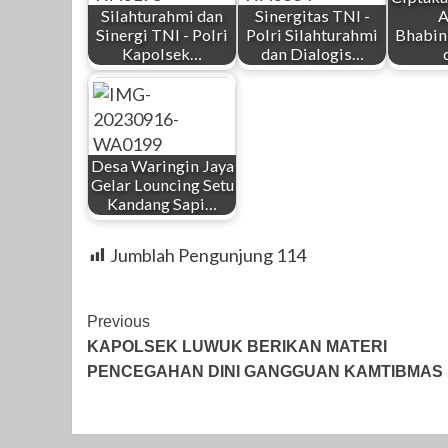
Silahturahmi dan
Sinergitas TNI -
A
Sinergi TNI - Polri
Polri Silahturahmi
Bhabi
Kapolsek…
dan Dialogis…
Desa Waringin Jaya
Gelar Louncing Setu
Kandang Sapi…
Jumblah Pengunjung
114
Post
Previous
KAPOLSEK LUWUK BERIKAN MATERI
Navigation
PENCEGAHAN DINI GANGGUAN KAMTIBMAS