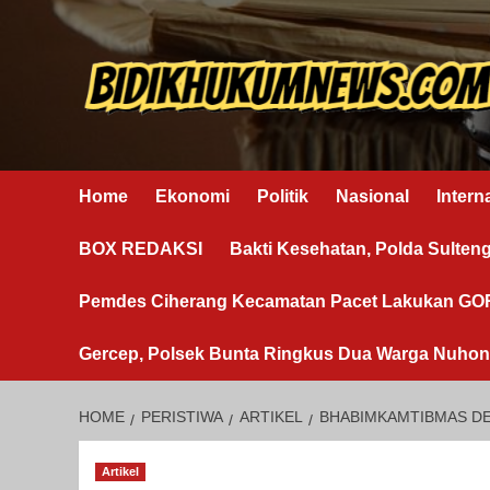
Skip
to
content
Home
Ekonomi
Politik
Nasional
Intern
BOX REDAKSI
Bakti Kesehatan, Polda Sulten
Pemdes Ciherang Kecamatan Pacet Lakukan G
Gercep, Polsek Bunta Ringkus Dua Warga Nuho
HOME
PERISTIWA
ARTIKEL
BHABIMKAMTIBMAS DE
Artikel