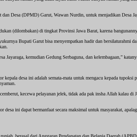
 dan Desa (DPMD) Garut, Wawan Nurdin, untuk menjadikan Desa Jaya
ukan (dilombakan) di tingkat Provinsi Jawa Barat, karena bangunannya
yukurnya Bupati Garut bisa menyempatkan hadir dan bersilaturahmi dal
kan.
sa Jayaraga, kemudian Gedung Serbaguna, dan kelembagaan,” katany
or kepala desa ini adalah semata-mata untuk mengacu kepada tupoksi p
 nyaman.
g cemberut, kecewa pelayanan jelek, tidak ada pak insha Allah kalau di
tor desa ini dapat bermanfaat secara maksimal untuk masyarakat, apala
iar rupiah, berasal dari Anggaran Pendapatan dan Belanja Daerah (AP