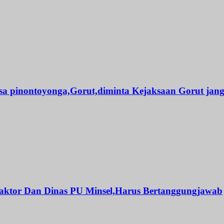
a pinontoyonga,Gorut,diminta Kejaksaan Gorut jan
traktor Dan Dinas PU Minsel,Harus Bertanggungjawab