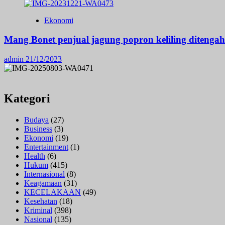
Ekonomi
Mang Bonet penjual jagung popron keliling ditengah
admin
21/12/2023
Kategori
Budaya
(27)
Business
(3)
Ekonomi
(19)
Entertainment
(1)
Health
(6)
Hukum
(415)
Internasional
(8)
Keagamaan
(31)
KECELAKAAN
(49)
Kesehatan
(18)
Kriminal
(398)
Nasional
(135)