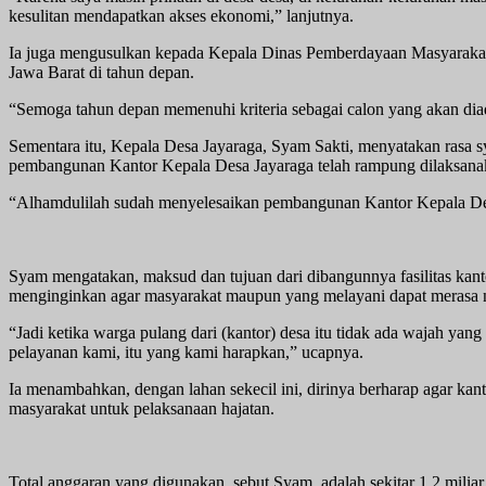
kesulitan mendapatkan akses ekonomi,” lanjutnya.
Ia juga mengusulkan kepada Kepala Dinas Pemberdayaan Masyarakat
Jawa Barat di tahun depan.
“Semoga tahun depan memenuhi kriteria sebagai calon yang akan diad
Sementara itu, Kepala Desa Jayaraga, Syam Sakti, menyatakan rasa s
pembangunan Kantor Kepala Desa Jayaraga telah rampung dilaksana
“Alhamdulilah sudah menyelesaikan pembangunan Kantor Kepala De
Syam mengatakan, maksud dan tujuan dari dibangunnya fasilitas kant
menginginkan agar masyarakat maupun yang melayani dapat merasa
“Jadi ketika warga pulang dari (kantor) desa itu tidak ada wajah yan
pelayanan kami, itu yang kami harapkan,” ucapnya.
Ia menambahkan, dengan lahan sekecil ini, dirinya berharap agar kan
masyarakat untuk pelaksanaan hajatan.
Total anggaran yang digunakan, sebut Syam, adalah sekitar 1,2 mil