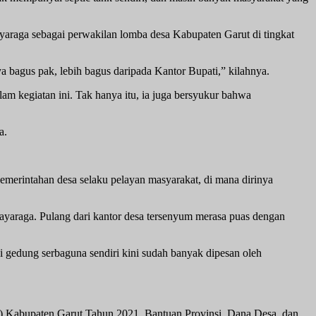
raga sebagai perwakilan lomba desa Kabupaten Garut di tingkat
 bagus pak, lebih bagus daripada Kantor Bupati,” kilahnya.
am kegiatan ini. Tak hanya itu, ia juga bersyukur bahwa
a.
emerintahan desa selaku pelayan masyarakat, di mana dirinya
 Jayaraga. Pulang dari kantor desa tersenyum merasa puas dengan
gi gedung serbaguna sendiri kini sudah banyak dipesan oleh
BD) Kabupaten Garut Tahun 2021, Bantuan Provinsi, Dana Desa, dan