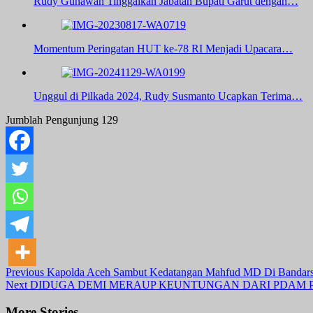
Rudy Gunawan Tinggalkan Jabatan Bupati Garut dengan…
Momentum Peringatan HUT ke-78 RI Menjadi Upacara…
Unggul di Pilkada 2024, Rudy Susmanto Ucapkan Terima…
Jumblah Pengunjung
129
Post
Previous
Kapolda Aceh Sambut Kedatangan Mahfud MD Di Bandar
Next
DIDUGA DEMI MERAUP KEUNTUNGAN DARI PDAM PA
Navigation
More Stories