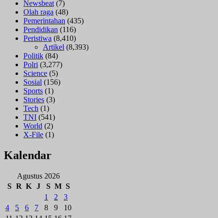
Newsbeat
(7)
Olah raga
(48)
Pemerintahan
(435)
Pendidikan
(116)
Peristiwa
(8,410)
Artikel
(8,393)
Politik
(84)
Polri
(3,277)
Science
(5)
Sosial
(156)
Sports
(1)
Stories
(3)
Tech
(1)
TNI
(541)
World
(2)
X-File
(1)
Kalendar
Agustus 2026
S
R
K
J
S
M
S
1
2
3
4
5
6
7
8
9
10