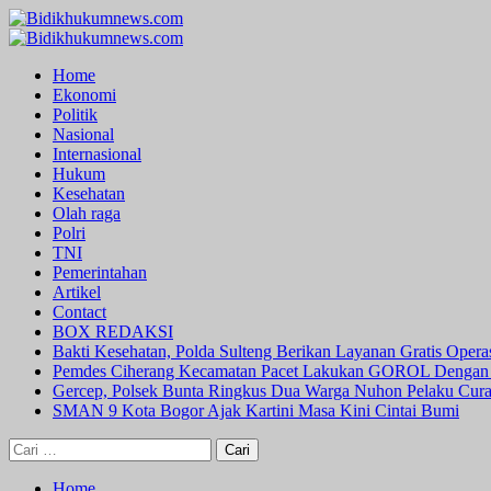
Skip
to
Primary
content
Menu
Home
Ekonomi
Politik
Nasional
Internasional
Hukum
Kesehatan
Olah raga
Polri
TNI
Pemerintahan
Artikel
Contact
BOX REDAKSI
Bakti Kesehatan, Polda Sulteng Berikan Layanan Gratis Oper
Pemdes Ciherang Kecamatan Pacet Lakukan GOROL Dengan
Gercep, Polsek Bunta Ringkus Dua Warga Nuhon Pelaku Cur
SMAN 9 Kota Bogor Ajak Kartini Masa Kini Cintai Bumi
Cari
untuk:
Home