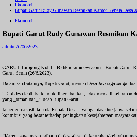
Ekonomi
Bupati Garut Rudy Gunawan Resmikan Kantor Kepala Desa J
Ekonomi
Bupati Garut Rudy Gunawan Resmikan Ka
admin
26/06/2023
GARUT Tarogong Kidul – Bidikhukumnews.com – Bupati Garut, Rudy
Garut, Senin (26/6/2023).
Dalam sambutannya, Bupati Garut, menilai Desa Jayaraga sangat luar
“Tapi desa lebih baik untuk dipertahankan, tidak menjadi kelurahan
yang _tumaninah_,” ucap Bupati Garut.
Ia berterimakasih kepada Kepala Desa Jayaraga atas kinerjanya sel
kontribusi yang besar terhadap peningkatan kesejahteraan masyarakat
“Karena saya masih prihatin di desa-desa, di kelurahan-kelurahan m