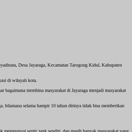
adinata, Desa Jayaraga, Kecamatan Tarogong Kidul, Kabupaten
asi di wilayah kota.
dasar bagaimana membina masyarakat di Jayaraga menjadi masyarakat
a, bilamana selama hampir 10 tahun dirinya tidak bisa memberikan
ak mempunyai septic tank sendiri, dan masih banyak masyarakat yang