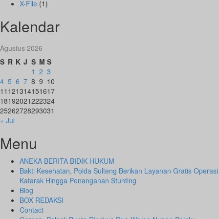
X-File
(1)
Kalendar
Agustus 2026
S
R
K
J
S
M
S
1
2
3
4
5
6
7
8
9
10
11
12
13
14
15
16
17
18
19
20
21
22
23
24
25
26
27
28
29
30
31
« Jul
Menu
ANEKA BERITA BIDIK HUKUM
Bakti Kesehatan, Polda Sulteng Berikan Layanan Gratis Operasi
Katarak Hingga Penanganan Stunting
Blog
BOX REDAKSI
Contact