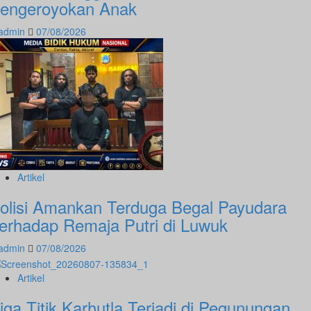
engeroyokan Anak
admin
07/08/2026
Artikel
olisi Amankan Terduga Begal Payudara
erhadap Remaja Putri di Luwuk
admin
07/08/2026
Artikel
iga Titik Karhutla Terjadi di Pegunungan