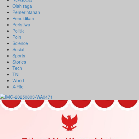
Olah raga
Pemerintahan
Pendidikan
Peristiwa
Politik
Polri
Science
Sosial
Sports
Stories
Tech
TNI
World
X-File