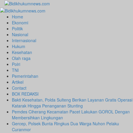
Skip
to
Primary
content
Menu
Home
Ekonomi
Politik
Nasional
Internasional
Hukum
Kesehatan
Olah raga
Polri
TNI
Pemerintahan
Artikel
Contact
BOX REDAKSI
Bakti Kesehatan, Polda Sulteng Berikan Layanan Gratis Operasi
Katarak Hingga Penanganan Stunting
Pemdes Ciherang Kecamatan Pacet Lakukan GOROL Dengan
Membersihkan Lingkungan
Gercep, Polsek Bunta Ringkus Dua Warga Nuhon Pelaku
Curanmor