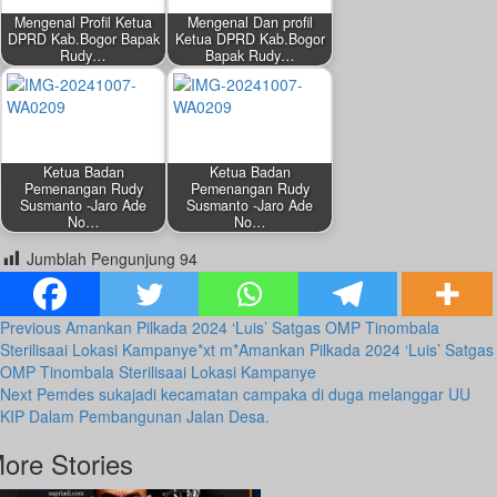
Mengenal Profil Ketua
Mengenal Dan profil
DPRD Kab.Bogor Bapak
Ketua DPRD Kab.Bogor
Rudy…
Bapak Rudy…
Ketua Badan
Ketua Badan
Pemenangan Rudy
Pemenangan Rudy
Susmanto -Jaro Ade
Susmanto -Jaro Ade
No…
No…
Jumblah Pengunjung
94
Post
Previous
Amankan Pilkada 2024 ‘Luis’ Satgas OMP Tinombala
Sterilisaai Lokasi Kampanye*xt m*Amankan Pilkada 2024 ‘Luis’ Satgas
Navigation
OMP Tinombala Sterilisaai Lokasi Kampanye
Next
Pemdes sukajadi kecamatan campaka di duga melanggar UU
KIP Dalam Pembangunan Jalan Desa.
ore Stories