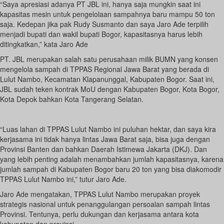
“Saya apresiasi adanya PT JBL ini, hanya saja mungkin saat ini
kapasitas mesin untuk pengelolaan sampahnya baru mampu 50 ton
saja. Kedepan jika pak Rudy Susmanto dan saya Jaro Ade terpilih
menjadi bupati dan wakil bupati Bogor, kapasitasnya harus lebih
ditingkatkan,” kata Jaro Ade
PT. JBL merupakan salah satu perusahaan milik BUMN yang konsen
mengelola sampah di TPPAS Regional Jawa Barat yang berada di
Lulut Nambo, Kecamatan Klapanunggal, Kabupaten Bogor. Saat ini,
JBL sudah teken kontrak MoU dengan Kabupaten Bogor, Kota Bogor,
Kota Depok bahkan Kota Tangerang Selatan.
“Luas lahan di TPPAS Lulut Nambo ini puluhan hektar, dan saya kira
kerjasama ini tidak hanya lintas Jawa Barat saja, bisa juga dengan
Provinsi Banten dan bahkan Daerah Istimewa Jakarta (DKJ). Dan
yang lebih penting adalah menambahkan jumlah kapasitasnya, karena
jumlah sampah di Kabupaten Bogor baru 20 ton yang bisa diakomodir
TPPAS Lulut Nambo ini,” tutur Jaro Ade.
Jaro Ade mengatakan, TPPAS Lulut Nambo merupakan proyek
strategis nasional untuk penanggulangan persoalan sampah lintas
Provinsi. Tentunya, perlu dukungan dan kerjasama antara kota
kabupaten dan provinsi.