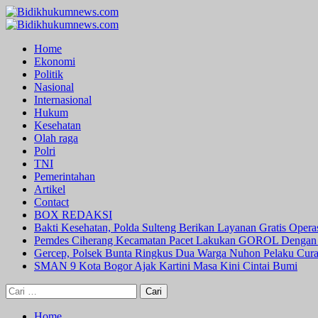
Skip
to
Primary
content
Menu
Home
Ekonomi
Politik
Nasional
Internasional
Hukum
Kesehatan
Olah raga
Polri
TNI
Pemerintahan
Artikel
Contact
BOX REDAKSI
Bakti Kesehatan, Polda Sulteng Berikan Layanan Gratis Oper
Pemdes Ciherang Kecamatan Pacet Lakukan GOROL Dengan
Gercep, Polsek Bunta Ringkus Dua Warga Nuhon Pelaku Cur
SMAN 9 Kota Bogor Ajak Kartini Masa Kini Cintai Bumi
Cari
untuk:
Home