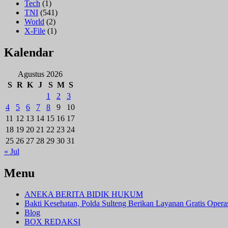
Tech
(1)
TNI
(541)
World
(2)
X-File
(1)
Kalendar
Agustus 2026
S
R
K
J
S
M
S
1
2
3
4
5
6
7
8
9
10
11
12
13
14
15
16
17
18
19
20
21
22
23
24
25
26
27
28
29
30
31
« Jul
Menu
ANEKA BERITA BIDIK HUKUM
Bakti Kesehatan, Polda Sulteng Berikan Layanan Gratis Oper
Blog
BOX REDAKSI