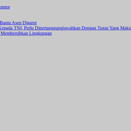
anmor
Bantu Asep Digarut
 Kepada TNI, Perlu Dipertanggungjawabkan Dengan Tugas Yang Maks
 Membersihkan Lingkungan