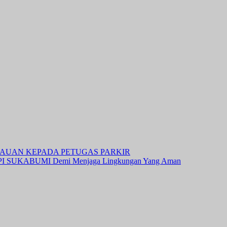
BAUAN KEPADA PETUGAS PARKIR
DPI SUKABUMI Demi Menjaga Lingkungan Yang Aman