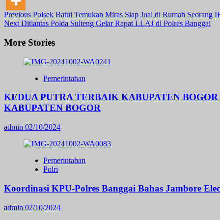
Post
Previous
Polsek Batui Temukan Miras Siap Jual di Rumah Seorang I
Next
Ditlantas Polda Sulteng Gelar Rapat LLAJ di Polres Banggai
Navigation
More Stories
Pemerintahan
KEDUA PUTRA TERBAIK KABUPATEN BOGOR R
KABUPATEN BOGOR
admin
02/10/2024
Pemerintahan
Polri
Koordinasi KPU-Polres Banggai Bahas Jambore Ele
admin
02/10/2024