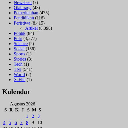
Newsbeat
(7)
Olah raga
(48)
Pemerintahan
(435)
Pendidikan
(116)
Peristiwa
(8,415)
Artikel
(8,398)
Politik
(84)
Polri
(3,277)
Science
(5)
Sosial
(156)
Sports
(1)
Stories
(3)
Tech
(1)
TNI
(541)
World
(2)
X-File
(1)
Kalendar
Agustus 2026
S
R
K
J
S
M
S
1
2
3
4
5
6
7
8
9
10