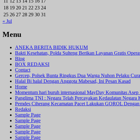
11
12
13
14
15
16
17
18
19
20
21
22
23
24
25
26
27
28
29
30
31
« Jul
Menu
ANEKA BERITA BIDIK HUKUM
Bakti Kesehatan, Polda Sulteng Berikan Layanan Gratis Oper
Blog
BOX REDAKSI
Contact
Gercep, Polsek Bunta Ringkus Dua Warga Nuhon Pelaku Cur
Halal Bi halal Dengan Anggota Mabesad, Ini Pesan Kasad
Home
Momentum hari buruh internasional MayDay Komunitas Asep 
Panglima TNI : Negara Telah Percayakan Kedaulatan Negara
Pemdes Ciherang Kecamatan Pacet Lakukan GOROL Dengan
Redaksi
Sample Page
Sample Page
Sample Page
Sample Page
Sample Page