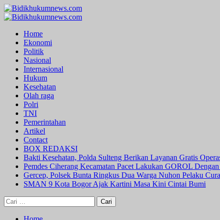
Skip
to
Primary
content
Menu
Home
Ekonomi
Politik
Nasional
Internasional
Hukum
Kesehatan
Olah raga
Polri
TNI
Pemerintahan
Artikel
Contact
BOX REDAKSI
Bakti Kesehatan, Polda Sulteng Berikan Layanan Gratis Oper
Pemdes Ciherang Kecamatan Pacet Lakukan GOROL Dengan
Gercep, Polsek Bunta Ringkus Dua Warga Nuhon Pelaku Cur
SMAN 9 Kota Bogor Ajak Kartini Masa Kini Cintai Bumi
Cari
untuk:
Home