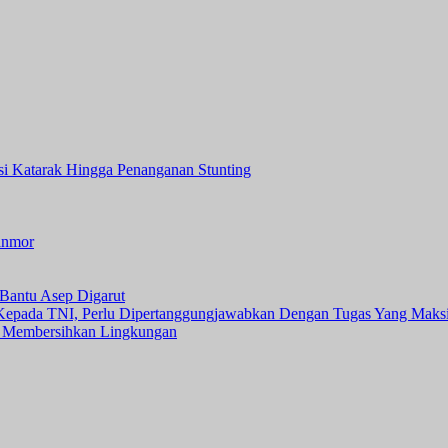
asi Katarak Hingga Penanganan Stunting
anmor
Bantu Asep Digarut
 Kepada TNI, Perlu Dipertanggungjawabkan Dengan Tugas Yang Maks
 Membersihkan Lingkungan