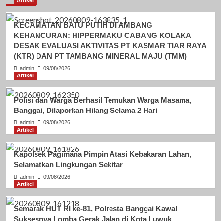
Artikel
KECAMATAN BATU PUTIH DI AMBANG
KEHANCURAN: HIPPERMAKU CABANG KOLAKA
DESAK EVALUASI AKTIVITAS PT KASMAR TIAR RAYA
(KTR) DAN PT TAMBANG MINERAL MAJU (TMM)
admin
09/08/2026
Artikel
Polisi dan Warga Berhasil Temukan Warga Masama,
Banggai, Dilaporkan Hilang Selama 2 Hari
admin
09/08/2026
Artikel
Kapolsek Pagimana Pimpin Atasi Kebakaran Lahan,
Selamatkan Lingkungan Sekitar
admin
09/08/2026
Artikel
Semarak HUT RI ke-81, Polresta Banggai Kawal
Suksesnya Lomba Gerak Jalan di Kota Luwuk