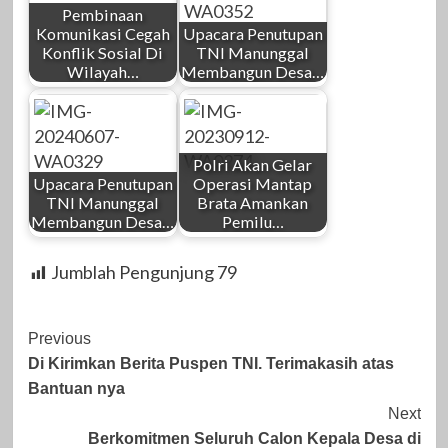
Pembinaan
Komunikasi Cegah
Upacara Penutupan
Konflik Sosial Di
TNI Manunggal
Wilayah…
Membangun Desa…
Polri Akan Gelar
Upacara Penutupan
Operasi Mantap
TNI Manunggal
Brata Amankan
Membangun Desa…
Pemilu…
Jumblah Pengunjung
79
Post
Previous
Di Kirimkan Berita Puspen TNI. Terimakasih atas
Navigation
Bantuan nya
Next
Berkomitmen Seluruh Calon Kepala Desa di