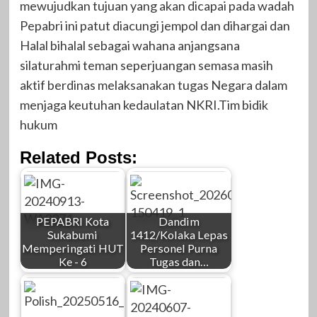
mewujudkan tujuan yang akan dicapai pada wadah
Pepabri ini patut diacungi jempol dan dihargai dan
Halal bihalal sebagai wahana anjangsana
silaturahmi teman seperjuangan semasa masih
aktif berdinas melaksanakan tugas Negara dalam
menjaga keutuhan kedaulatan NKRI.Tim bidik
hukum
Related Posts:
PEPABRI Kota
Dandim
Sukabumi
1412/Kolaka Lepas
Memperingati HUT
Personel Purna
Ke - 6
Tugas dan…