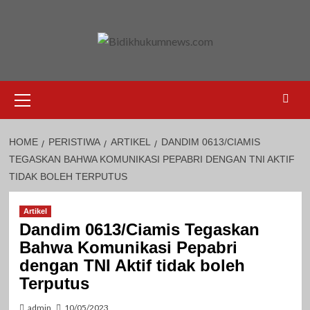
Skip
to
content
Primary
Menu
HOME
PERISTIWA
ARTIKEL
DANDIM 0613/CIAMIS
TEGASKAN BAHWA KOMUNIKASI PEPABRI DENGAN TNI AKTIF
TIDAK BOLEH TERPUTUS
Artikel
Dandim 0613/Ciamis Tegaskan
Bahwa Komunikasi Pepabri
dengan TNI Aktif tidak boleh
Terputus
admin
10/05/2023