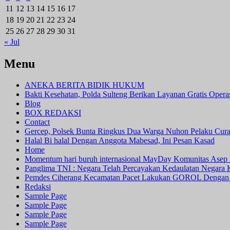
11
12
13
14
15
16
17
18
19
20
21
22
23
24
25
26
27
28
29
30
31
« Jul
Menu
ANEKA BERITA BIDIK HUKUM
Bakti Kesehatan, Polda Sulteng Berikan Layanan Gratis Oper
Blog
BOX REDAKSI
Contact
Gercep, Polsek Bunta Ringkus Dua Warga Nuhon Pelaku Cur
Halal Bi halal Dengan Anggota Mabesad, Ini Pesan Kasad
Home
Momentum hari buruh internasional MayDay Komunitas Asep 
Panglima TNI : Negara Telah Percayakan Kedaulatan Negara
Pemdes Ciherang Kecamatan Pacet Lakukan GOROL Dengan
Redaksi
Sample Page
Sample Page
Sample Page
Sample Page