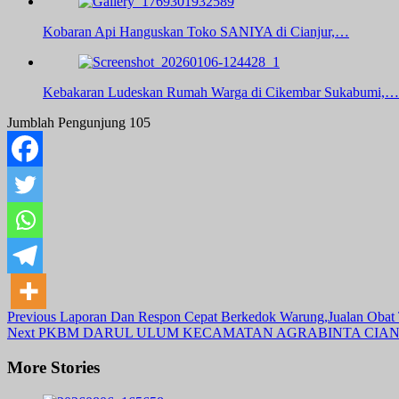
Kobaran Api Hanguskan Toko SANIYA di Cianjur,…
Kebakaran Ludeskan Rumah Warga di Cikembar Sukabumi,…
Jumblah Pengunjung
105
Post
Previous
Laporan Dan Respon Cepat Berkedok Warung,Jualan Obat 
Next
PKBM DARUL ULUM KECAMATAN AGRABINTA CIANJ
Navigation
More Stories