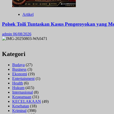
Artikel
Polsek Toili Tuntaskan Kasus Pengeroyokan yang 
admin
06/08/2026
Kategori
Budaya
(27)
Business
(3)
Ekonomi
(19)
Entertainment
(1)
Health
(6)
Hukum
(415)
Internasional
(8)
Keagamaan
(31)
KECELAKAAN
(49)
Kesehatan
(18)
Kriminal
(398)