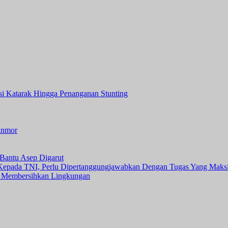
asi Katarak Hingga Penanganan Stunting
anmor
Bantu Asep Digarut
 Kepada TNI, Perlu Dipertanggungjawabkan Dengan Tugas Yang Maks
 Membersihkan Lingkungan