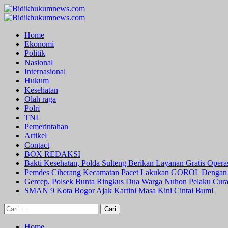
Skip
to
Primary
content
Menu
Home
Ekonomi
Politik
Nasional
Internasional
Hukum
Kesehatan
Olah raga
Polri
TNI
Pemerintahan
Artikel
Contact
BOX REDAKSI
Bakti Kesehatan, Polda Sulteng Berikan Layanan Gratis Oper
Pemdes Ciherang Kecamatan Pacet Lakukan GOROL Dengan
Gercep, Polsek Bunta Ringkus Dua Warga Nuhon Pelaku Cur
SMAN 9 Kota Bogor Ajak Kartini Masa Kini Cintai Bumi
Cari
untuk:
Home