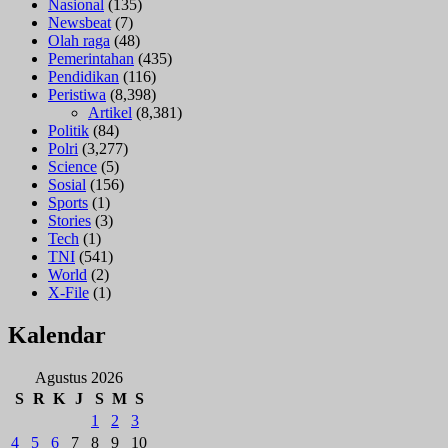
Nasional
(135)
Newsbeat
(7)
Olah raga
(48)
Pemerintahan
(435)
Pendidikan
(116)
Peristiwa
(8,398)
Artikel
(8,381)
Politik
(84)
Polri
(3,277)
Science
(5)
Sosial
(156)
Sports
(1)
Stories
(3)
Tech
(1)
TNI
(541)
World
(2)
X-File
(1)
Kalendar
Agustus 2026
S
R
K
J
S
M
S
1
2
3
4
5
6
7
8
9
10