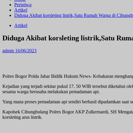
Peristiwa
Artikel
Diduga Akibat korsleting listrik,Satu Rumah Warga di Cibun
Artikel
Diduga Akibat korsleting listrik,Satu R
admin
16/06/2023
Polres Bogor Polda Jabar Bidilk Hukum News- Kebakaran menghangu
Kejadian yang terjadi sekitar pukul 17. 50 WIB tersebut diketahui o
sesama warga berusaha melakukan pemadaman api.
Yang mana proses pemadaman api sendiri berhasil dipadamkan saat set
Kapolsek Cibungbulang Polres Bogor AKP Zulkernaedi, SH Mengataka
korsleting arus listrik.